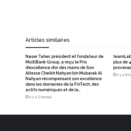
i
e
l
s
u
r
l
e
s
Articles similaires
m
a
Naser Taher, président et fondateur de
teamLab 
r
MultiBank Group, a reçu le Prix
plus de 4
c
d’excellence d’or des mains de Son
provenan
h
Altesse Cheikh Nahyan bin Mubarak Al
il y a 8 
é
Nahyan récompensant son excellence
s
dans les domaines de la FinTech, des
a
actifs numériques et de la…
p
il y a 2 heures
r
è
s
l
e