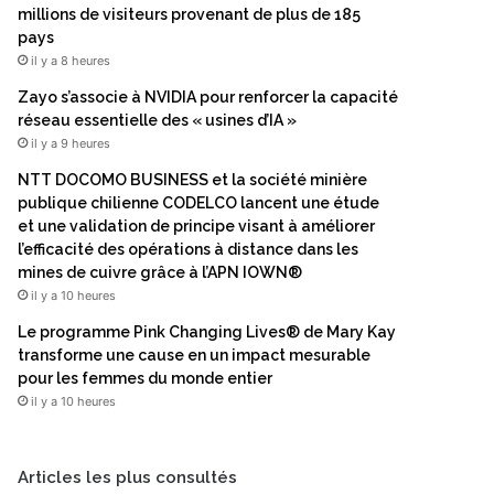
millions de visiteurs provenant de plus de 185
pays
il y a 8 heures
Zayo s’associe à NVIDIA pour renforcer la capacité
réseau essentielle des « usines d’IA »
il y a 9 heures
NTT DOCOMO BUSINESS et la société minière
publique chilienne CODELCO lancent une étude
et une validation de principe visant à améliorer
l’efficacité des opérations à distance dans les
mines de cuivre grâce à l’APN IOWN®
il y a 10 heures
Le programme Pink Changing Lives® de Mary Kay
transforme une cause en un impact mesurable
pour les femmes du monde entier
il y a 10 heures
Articles les plus consultés