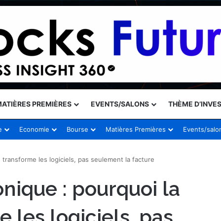
ATIÈRES PREMIÈRES
EVENTS/SALONS
THÈME D’INVE
e
Economie
Bourse
Matières Premières
Events/salo
 transforme les logiciels, pas seulement la facture
onique : pourquoi la
 les logiciels, pas