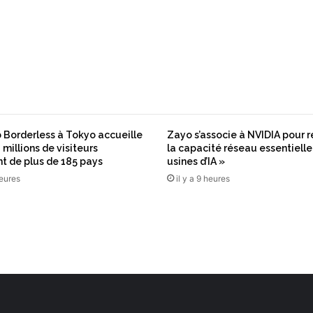
n
g
,
o
f
f
i
c
e
Borderless à Tokyo accueille
Zayo s’associe à NVIDIA pour r
g
 millions de visiteurs
la capacité réseau essentielle
h
t de plus de 185 pays
usines d’IA »
o
heures
il y a 9 heures
s
t
i
n
g
…
c
e
s