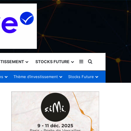
Sidebar (barre latéral
Rechercher
STISSEMENT
STOCKS FUTURE
ns
Thème d’investissement
Stocks Future