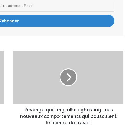
R
e
v
e
n
g
e
q
u
i
Revenge quitting, office ghosting… ces
t
nouveaux comportements qui bousculent
t
le monde du travail
i