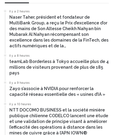
il y a 2 heures
Naser Taher, président et fondateur de
MultiBank Group, a reçu le Prix d’excellence d’or
des mains de Son Altesse Cheikh Nahyan bin
Mubarak Al Nahyan récompensant son
excellence dans les domaines de la FinTech, des
actifs numériques et de la…
il y a 8 heures
teamLab Borderless à Tokyo accueille plus de 4
millions de visiteurs provenant de plus de 185
pays
il y a 9 heures
Zayo s’associe à NVIDIA pour renforcer la
capacité réseau essentielle des « usines d’IA »
il y a 10 heures
NTT DOCOMO BUSINESS et la société minière
publique chilienne CODELCO lancent une étude
et une validation de principe visant à améliorer
l’efficacité des opérations à distance dans les
mines de cuivre grâce à l’APN IOWN®