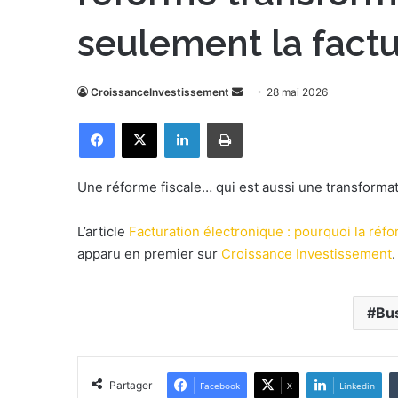
seulement la fact
CroissanceInvestissement
E
28 mai 2026
n
Facebook
X
Linkedin
Imprimer
v
o
y
Une réforme fiscale… qui est aussi une transform
e
r
L’article
Facturation électronique : pourquoi la réfo
u
apparu en premier sur
Croissance Investissement
.
n
c
o
Bu
u
r
r
Partager
Facebook
X
Linkedin
i