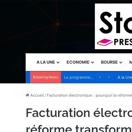
A LA UNE
ECONOMIE
BOURSE
M
Breaking News
Frontgrade renforce son équipe de direction alors que la demande augmente pour les technologies spatiales et de défense prêtes pour la mission
A la Un
Accueil
/
Facturation électronique : pourquoi la réforme
Facturation électr
réforme transforme