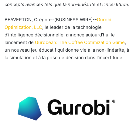
e
concepts avancés tels que la non-linéarité et l’incertitude.
r
u
BEAVERTON, Oregon--(BUSINESS WIRE)--
Gurobi
n
Optimization, LLC
, le leader de la technologie
c
d'intelligence décisionnelle, annonce aujourd'hui le
o
lancement de
Gurobean: The Coffee Optimization Game
,
u
un nouveau jeu éducatif qui donne vie à la non-linéarité, à
r
la simulation et à la prise de décision dans l'incertitude.
r
i
e
l