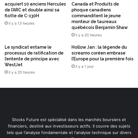
m
i
acquiert 10 anciens Hercules
Canada et Produits de
é
c
de l’ARC et double ainsi sa
phoque canadiens
r
l
flotte de C-130H
commanditent le jeune
i
e
monteur de taureaux
il y a 13 heures
q
s
québécois Benjamin Shaw
u
p
il y a 20 heures
e
u
d
b
Le syndicat entame le
Hollow Jan : la légende du
u
processus de ratification de
screamo coréen embrase
l
c
l’entente de principe avec
l’Europe pour la première fois
i
WestJet
o
é
il y a 1 jour
n
il y a 20 heures
s
t
d
i
a
n
n
e
s
n
u
t
n
n
Stocks Future est spécialisé dans les marchés boursiers et
u
financiers, destiné aux investisseurs actifs. Il couvre des sujets
m
tels que l'analyse fondamentale et l'analyse technique sur divers
é