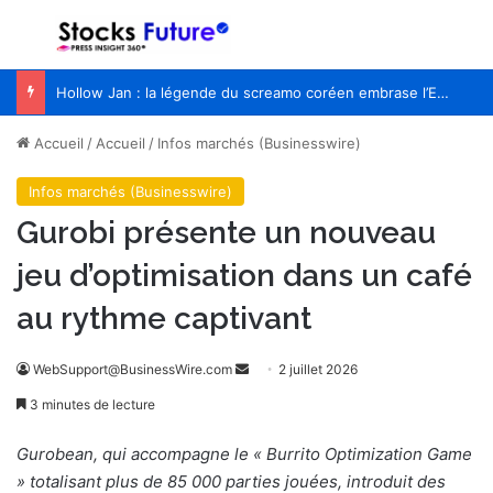
Menu
R
Hollow Jan : la légende du screamo coréen embrase l’Europe pour la première fois
Accueil
/
Accueil
/
Infos marchés (Businesswire)
Infos marchés (Businesswire)
Gurobi présente un nouveau
jeu d’optimisation dans un café
au rythme captivant
WebSupport@BusinessWire.com
E
2 juillet 2026
n
3 minutes de lecture
v
o
Gurobean, qui accompagne le « Burrito Optimization Game
y
» totalisant plus de 85 000 parties jouées, introduit des