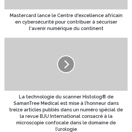
a
e
r
s
d
Mastercard lance le Centre d'excellence africain
s
l
en cybersécurité pour contribuer à sécuriser
e
a
l'avenir numérique du continent
E
n
m
c
L
a
e
a
i
l
t
l
e
e
C
c
e
h
n
n
t
o
r
l
e
o
La technologie du scanner Histolog® de
d
g
SamanTree Medical est mise à l’honneur dans
'
i
treize articles publiés dans un numéro spécial de
e
e
la revue BJU International consacré à la
x
d
microscopie confocale dans le domaine de
c
u
l’urologie