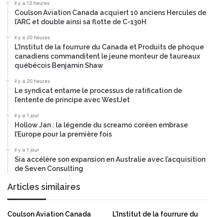
il y a 13 heures
r
’
Coulson Aviation Canada acquiert 10 anciens Hercules de
à
h
l’ARC et double ainsi sa flotte de C-130H
s
o
é
n
il y a 20 heures
c
n
L’Institut de la fourrure du Canada et Produits de phoque
u
canadiens commanditent le jeune monteur de taureaux
e
r
québécois Benjamin Shaw
u
i
r
il y a 20 heures
s
d
Le syndicat entame le processus de ratification de
e
a
l’entente de principe avec WestJet
r
n
l
il y a 1 jour
s
Hollow Jan : la légende du screamo coréen embrase
'
t
l’Europe pour la première fois
a
r
v
e
il y a 1 jour
e
i
Sia accélère son expansion en Australie avec l’acquisition
n
z
de Seven Consulting
i
e
Articles similaires
r
a
n
r
u
t
Coulson Aviation Canada
L’Institut de la fourrure du