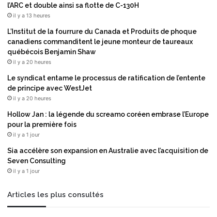
l’ARC et double ainsi sa flotte de C-130H
s
n
il y a 13 heures
é
T
c
r
L’Institut de la fourrure du Canada et Produits de phoque
u
e
canadiens commanditent le jeune monteur de taureaux
r
e
québécois Benjamin Shaw
i
M
il y a 20 heures
t
e
Le syndicat entame le processus de ratification de l’entente
é
d
de principe avec WestJet
p
i
il y a 20 heures
o
c
u
a
Hollow Jan : la légende du screamo coréen embrase l’Europe
r
l
pour la première fois
c
e
il y a 1 jour
o
s
n
Sia accélère son expansion en Australie avec l’acquisition de
t
t
Seven Consulting
m
r
il y a 1 jour
i
i
s
b
e
Articles les plus consultés
u
à
e
l