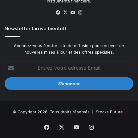
instruments financiers.
r
Facebook
X
YouTube
Instagram
o
s
p
Newsletter (arrive bientôt)
é
c
i
Abonnez-vous à notre liste de diffusion pour recevoir de
a
nouvelles mises à jour et des offres spéciales.
l
d
Entrez
e
votre
l
adresse
a
Email
r
e
v
u
© Copyright 2026, Tous droits réservés |
Stocks Future
|
e
B
Facebook
X
YouTube
Instagram
J
U