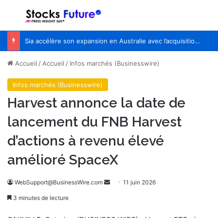
Menu
R
Sia accélère son expansion en Australie avec l’acquisition de Seven Consulting
Accueil
/
Accueil
/
Infos marchés (Businesswire)
Infos marchés (Businesswire)
Harvest annonce la date de
lancement du FNB Harvest
d’actions à revenu élevé
amélioré SpaceX
WebSupport@BusinessWire.com
E
11 juin 2026
n
3 minutes de lecture
v
o