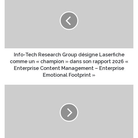
n
t
f
r
o
e
-
a
T
d
e
r
c
e
h
s
R
Info-Tech Research Group désigne Laserfiche
s
e
comme un « champion » dans son rapport 2026 «
e
s
Enterprise Content Management – Enterprise
E
e
Emotional Footprint »
m
a
a
r
T
i
c
e
l
h
s
G
t
r
M
o
u
u
A
p
I