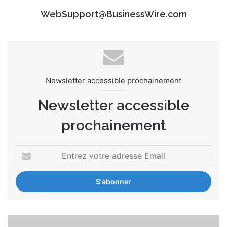
WebSupport@BusinessWire.com
Newsletter accessible prochainement
Newsletter accessible
prochainement
E
n
t
r
e
z
v
I
o