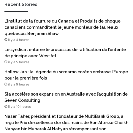
Recent Stories
u
e
n
i
«
m
L’Institut de la fourrure du Canada et Produits de phoque
c
m
canadiens commanditent le jeune monteur de taureaux
h
é
québécois Benjamin Shaw
a
d
il y a 4 heures
m
i
p
a
Le syndicat entame le processus de ratification de l’entente
i
t
de principe avec WestJet
o
e
il y a 5 heures
n
d
Hollow Jan : la légende du screamo coréen embrase l’Europe
»
e
pour la première fois
d
m
il y a 9 heures
a
a
n
c
Sia accélère son expansion en Australie avec l’acquisition de
s
O
Seven Consulting
s
S
il y a 10 heures
o
G
Naser Taher, président et fondateur de MultiBank Group, a
n
o
reçu le Prix d’excellence d’or des mains de Son Altesse Cheikh
r
l
Nahyan bin Mubarak Al Nahyan récompensant son
a
d