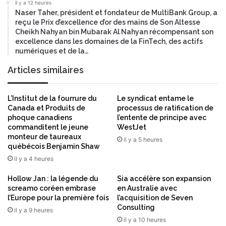
o
t
il y a 12 heures
n
Naser Taher, président et fondateur de MultiBank Group, a
a
t
reçu le Prix d’excellence d’or des mains de Son Altesse
d
Cheikh Nahyan bin Mubarak Al Nahyan récompensant son
e
'
excellence dans les domaines de la FinTech, des actifs
n
i
numériques et de la…
t
O
M
S
Articles similaires
a
2
n
7
a
à
L’Institut de la fourrure du
Le syndicat entame le
g
Canada et Produits de
processus de ratification de
l
e
phoque canadiens
l’entente de principe avec
a
commanditent le jeune
WestJet
m
s
monteur de taureaux
e
il y a 5 heures
u
québécois Benjamin Shaw
n
i
il y a 4 heures
t
t
–
e
Hollow Jan : la légende du
Sia accélère son expansion
E
d
screamo coréen embrase
en Australie avec
n
e
l’Europe pour la première fois
l’acquisition de Seven
t
l
Consulting
il y a 9 heures
e
a
il y a 10 heures
r
W