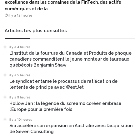
excellence dans les domaines de la FinTech, des actifs
p
e
numériques et de la…
p
n
o
il y a 12 heures
G
r
a
t
t
Articles les plus consultés
2
e
0
e
il y a 4 heures
2
t
L’Institut de la fourrure du Canada et Produits de phoque
6
d
canadiens commanditent le jeune monteur de taureaux
«
e
québécois Benjamin Shaw
E
l
n
il y a 5 heures
a
t
Le syndicat entame le processus de ratification de
v
l’entente de principe avec WestJet
e
e
r
r
il y a 9 heures
p
s
Hollow Jan : la légende du screamo coréen embrase
r
i
l’Europe pour la première fois
i
o
il y a 10 heures
s
n
Sia accélère son expansion en Australie avec l’acquisition
e
b
de Seven Consulting
C
ê