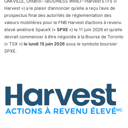
OAKVILLE, Ontario--(BUSINESS WIRE)--Harvest ETFs («
y
Harvest ») a le plaisir d’annoncer qu’elle a reçu l’avis de
e
prospectus final des autorités de réglementation des
r
valeurs mobilières pour le FNB Harvest d’actions à revenu
u
élevé amélioré SpaceX («
SPXE
») le 11 juin 2026 et qu’elle
n
devrait commencer à être négociée à la Bourse de Toronto
c
(« TSX »)
le lundi 15 juin 2026
sous le symbole boursier
o
SPXE.
u
r
r
i
e
l