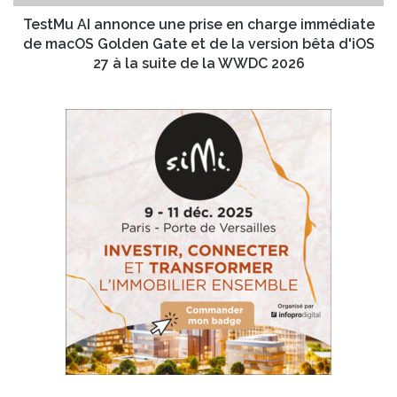
d
a
é
n
TestMu AI annonce une prise en charge immédiate
s
n
de macOS Golden Gate et de la version bêta d'iOS
i
o
27 à la suite de la WWDC 2026
g
n
n
c
e
e
L
u
a
n
s
e
e
p
r
r
f
i
i
s
c
e
h
e
e
n
c
c
o
h
m
a
m
r
e
g