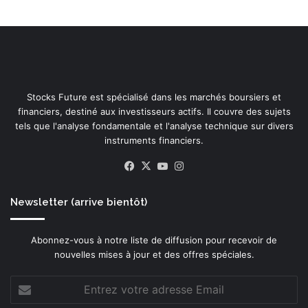
p
W
r
D
i
C
s
2
e
0
E
2
m
Stocks Future est spécialisé dans les marchés boursiers et
6
o
financiers, destiné aux investisseurs actifs. Il couvre des sujets
t
tels que l'analyse fondamentale et l'analyse technique sur divers
i
instruments financiers.
o
Facebook
X
YouTube
Instagram
n
a
l
Newsletter (arrive bientôt)
F
o
Abonnez-vous à notre liste de diffusion pour recevoir de
o
nouvelles mises à jour et des offres spéciales.
t
p
Entrez
r
votre
i