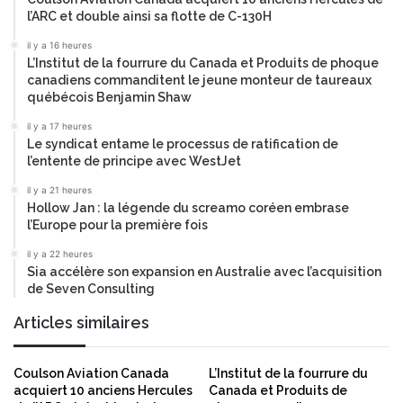
e
S
l’ARC et double ainsi sa flotte de C-130H
s
»
u
D
il y a 16 heures
b
L’Institut de la fourrure du Canada et Produits de phoque
E
canadiens commanditent le jeune monteur de taureaux
v
S
québécois Benjamin Shaw
e
U
n
I
il y a 17 heures
t
S
Le syndicat entame le processus de ratification de
i
S
l’entente de principe avec WestJet
o
E
il y a 21 heures
n
Hollow Jan : la légende du screamo coréen embrase
d
l’Europe pour la première fois
e
2
il y a 22 heures
5
Sia accélère son expansion en Australie avec l’acquisition
0
de Seven Consulting
m
Articles similaires
i
l
l
Coulson Aviation Canada
L’Institut de la fourrure du
i
acquiert 10 anciens Hercules
Canada et Produits de
o