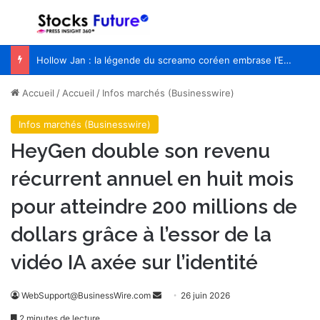
Menu
R
Hollow Jan : la légende du screamo coréen embrase l’Europe pour la première fois
Accueil
/
Accueil
/
Infos marchés (Businesswire)
Infos marchés (Businesswire)
HeyGen double son revenu
récurrent annuel en huit mois
pour atteindre 200 millions de
dollars grâce à l’essor de la
vidéo IA axée sur l’identité
WebSupport@BusinessWire.com
E
26 juin 2026
n
2 minutes de lecture