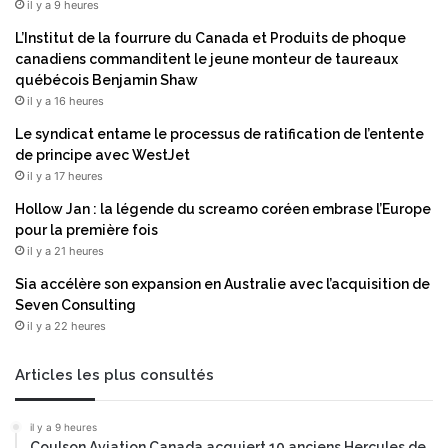
il y a 9 heures
i
6
c
«
L’Institut de la fourrure du Canada et Produits de phoque
a
B
canadiens commanditent le jeune monteur de taureaux
i
E
québécois Benjamin Shaw
n
S
il y a 16 heures
d
T
Le syndicat entame le processus de ratification de l’entente
u
M
de principe avec WestJet
C
A
il y a 17 heures
o
N
m
A
Hollow Jan : la légende du screamo coréen embrase l’Europe
m
G
pour la première fois
e
E
il y a 21 heures
r
D
Sia accélère son expansion en Australie avec l’acquisition de
c
C
Seven Consulting
e
O
il y a 22 heures
p
M
o
P
u
A
Articles les plus consultés
r
N
u
I
il y a 9 heures
n
E
Coulson Aviation Canada acquiert 10 anciens Hercules de