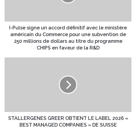
s
d
e
r
s
e
i
s
g
I-Pulse signe un accord définitif avec le ministère
s
n
américain du Commerce pour une subvention de
e
e
250 millions de dollars au titre du programme
E
u
CHIPS en faveur de la R&D
m
n
a
a
S
i
c
T
l
c
A
o
L
r
L
d
E
d
R
é
G
f
E
i
N
STALLERGENES GREER OBTIENT LE LABEL 2026 «
n
E
BEST MANAGED COMPANIES » DE SUISSE
i
S
t