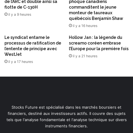
de l’ARC et double ainsi sa
phoque canadiens
n
flotte de C-130H
commanditent le jeune
s
monteur de taureaux
il y a 9 heures
d
québécois Benjamin Shaw
e
il y a 16 heures
d
o
Le syndicat entame le
Hollow Jan : la légende du
processus de ratification de
screamo coréen embrase
l
l’entente de principe avec
l’Europe pour la première fois
l
WestJet
a
il y a 21 heures
il y a 17 heures
r
s
a
u
t
i
t
r
Stocks Future est spécialisé dans les marchés boursiers et
e
financiers, destiné aux investisseurs actifs. Il couvre des sujets
d
tels que l'analyse fondamentale et l'analyse technique sur divers
u
instruments financiers.
p