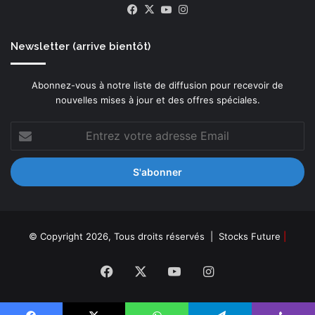
Facebook
X
YouTube
Instagram
r
o
g
Newsletter (arrive bientôt)
r
a
m
Abonnez-vous à notre liste de diffusion pour recevoir de
m
nouvelles mises à jour et des offres spéciales.
e
C
Entrez
H
votre
I
adresse
P
Email
S
e
n
f
© Copyright 2026, Tous droits réservés |
Stocks Future
|
a
v
Facebook
X
YouTube
Instagram
e
u
r