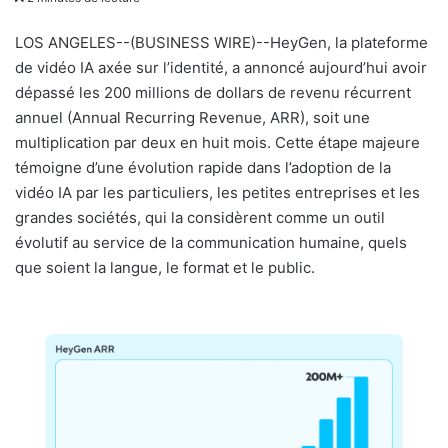
v
o
LOS ANGELES--(BUSINESS WIRE)--HeyGen, la plateforme
y
de vidéo IA axée sur l’identité, a annoncé aujourd’hui avoir
e
dépassé les 200 millions de dollars de revenu récurrent
r
annuel (Annual Recurring Revenue, ARR), soit une
u
multiplication par deux en huit mois. Cette étape majeure
n
témoigne d’une évolution rapide dans l’adoption de la
c
vidéo IA par les particuliers, les petites entreprises et les
o
grandes sociétés, qui la considèrent comme un outil
u
évolutif au service de la communication humaine, quels
r
que soient la langue, le format et le public.
r
i
e
l