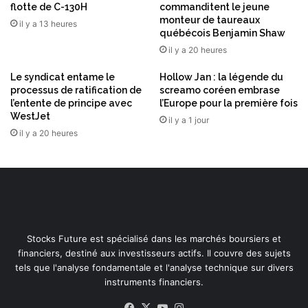
m
flotte de C-130H
commanditent le jeune
a
monteur de taureaux
il y a 13 heures
québécois Benjamin Shaw
,
e
il y a 20 heures
n
É
Le syndicat entame le
Hollow Jan : la légende du
processus de ratification de
screamo coréen embrase
g
l’entente de principe avec
l’Europe pour la première fois
y
WestJet
p
il y a 1 jour
il y a 20 heures
t
e
Stocks Future est spécialisé dans les marchés boursiers et
financiers, destiné aux investisseurs actifs. Il couvre des sujets
tels que l'analyse fondamentale et l'analyse technique sur divers
instruments financiers.
Facebook
X
YouTube
Instagram