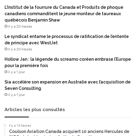
s
r
R
L’Institut de la fourrure du Canada et Produits de phoque
u
e
canadiens commanditent le jeune monteur de taureaux
n
s
québécois Benjamin Shaw
e
o
il y a 20 heures
m
r
Le syndicat entame le processus de ratification de l’entente
a
t
de principe avec WestJet
r
e
il y a 20 heures
q
n
u
B
Hollow Jan : la légende du screamo coréen embrase l’Europe
e
e
pour la première fois
h
l
il y a 1 jour
ô
g
Sia accélère son expansion en Australie avec l’acquisition de
t
i
Seven Consulting
e
q
il y a 1 jour
l
u
i
e
è
a
Articles les plus consultés
r
u
e
p
il y a 13 heures
u
r
Coulson Aviation Canada acquiert 10 anciens Hercules de
l
è