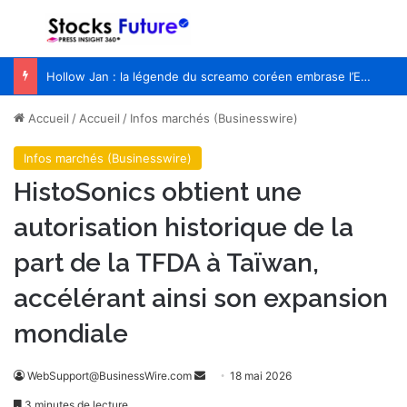
Menu
R
Hollow Jan : la légende du screamo coréen embrase l’Europe pour la première fois
Accueil
/
Accueil
/
Infos marchés (Businesswire)
Infos marchés (Businesswire)
HistoSonics obtient une
autorisation historique de la
part de la TFDA à Taïwan,
accélérant ainsi son expansion
mondiale
WebSupport@BusinessWire.com
E
18 mai 2026
n
3 minutes de lecture