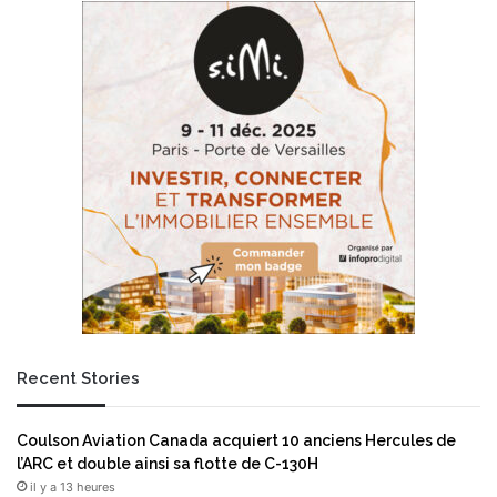
l
E
s
s
&
t
R
a
e
t
s
e
o
a
r
c
t
q
s
u
p
i
o
e
u
r
r
t
i
T
m
e
Recent Stories
p
r
l
h
a
i
Coulson Aviation Canada acquiert 10 anciens Hercules de
n
l
l’ARC et double ainsi sa flotte de C-130H
t
l
il y a 13 heures
e