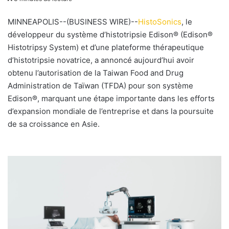
v
o
MINNEAPOLIS--(BUSINESS WIRE)--
HistoSonics
, le
y
développeur du système d’histotripsie Edison® (Edison®
e
Histotripsy System) et d’une plateforme thérapeutique
r
d’histotripsie novatrice, a annoncé aujourd’hui avoir
u
obtenu l’autorisation de la Taiwan Food and Drug
n
Administration de Taïwan (TFDA) pour son système
c
Edison®, marquant une étape importante dans les efforts
o
d’expansion mondiale de l’entreprise et dans la poursuite
u
de sa croissance en Asie.
r
r
i
e
l