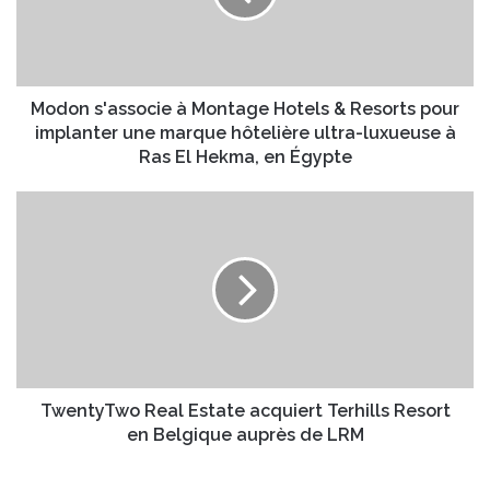
a
s
d
'
r
a
e
s
s
s
Modon s'associe à Montage Hotels & Resorts pour
s
o
implanter une marque hôtelière ultra-luxueuse à
e
c
Ras El Hekma, en Égypte
E
i
m
e
T
a
à
w
i
M
e
l
o
n
n
t
t
y
a
T
g
w
e
o
H
R
TwentyTwo Real Estate acquiert Terhills Resort
o
e
en Belgique auprès de LRM
t
a
e
l