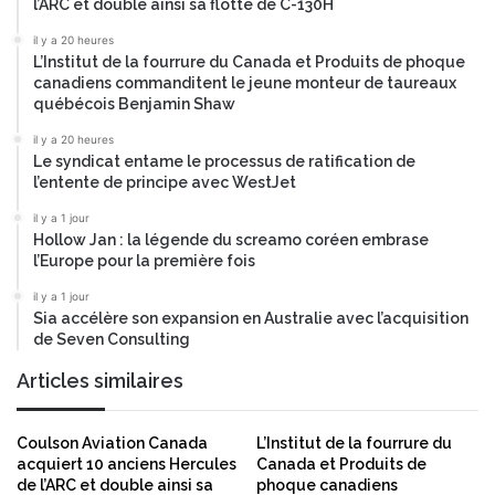
l’ARC et double ainsi sa flotte de C-130H
t
s
r
d
il y a 20 heures
a
L’Institut de la fourrure du Canada et Produits de phoque
e
canadiens commanditent le jeune monteur de taureaux
-
L
québécois Benjamin Shaw
l
R
u
M
il y a 20 heures
x
Le syndicat entame le processus de ratification de
u
l’entente de principe avec WestJet
e
il y a 1 jour
u
Hollow Jan : la légende du screamo coréen embrase
s
l’Europe pour la première fois
e
à
il y a 1 jour
R
Sia accélère son expansion en Australie avec l’acquisition
de Seven Consulting
a
s
Articles similaires
E
l
H
Coulson Aviation Canada
L’Institut de la fourrure du
e
acquiert 10 anciens Hercules
Canada et Produits de
k
de l’ARC et double ainsi sa
phoque canadiens