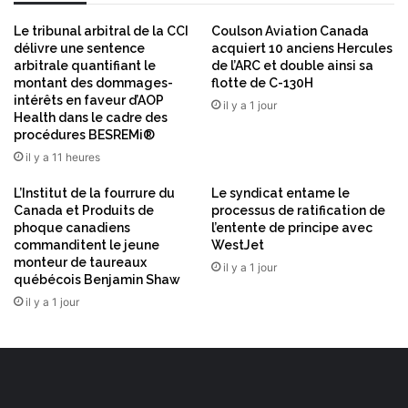
i
t
f
u
Le tribunal arbitral de la CCI
Coulson Aviation Canada
s
n
délivre une sentence
acquiert 10 anciens Hercules
e
arbitrale quantifiant le
de l’ARC et double ainsi sa
montant des dommages-
flotte de C-130H
intérêts en faveur d’AOP
il y a 1 jour
Health dans le cadre des
procédures BESREMi®
il y a 11 heures
L’Institut de la fourrure du
Le syndicat entame le
Canada et Produits de
processus de ratification de
phoque canadiens
l’entente de principe avec
commanditent le jeune
WestJet
monteur de taureaux
il y a 1 jour
québécois Benjamin Shaw
il y a 1 jour