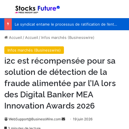
Menu
R
Le syndicat entame le processus de ratification de l’entente de principe avec WestJet
Accueil
/
Accueil
/
Infos marchés (Businesswire)
Infos marchés (Businesswire)
i2c est récompensée pour sa
solution de détection de la
fraude alimentée par l’IA lors
des Digital Banker MEA
Innovation Awards 2026
WebSupport@BusinessWire.com
E
19 juin 2026
n
3 minutes de lecture