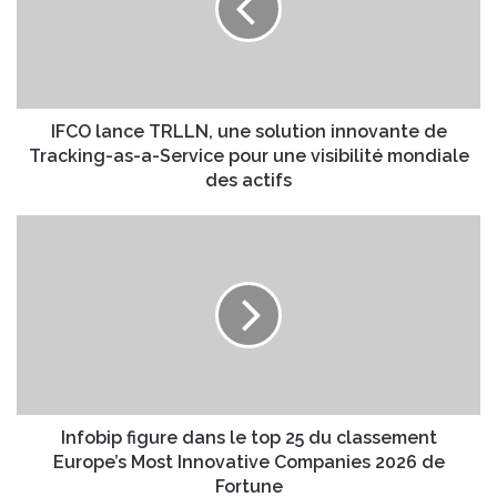
e
l
a
a
d
n
r
c
e
e
s
T
IFCO lance TRLLN, une solution innovante de
s
R
Tracking-as-a-Service pour une visibilité mondiale
e
L
des actifs
E
L
m
N
I
a
,
n
i
u
f
l
n
o
e
b
s
i
o
p
l
f
u
i
t
g
Infobip figure dans le top 25 du classement
i
u
Europe’s Most Innovative Companies 2026 de
o
r
Fortune