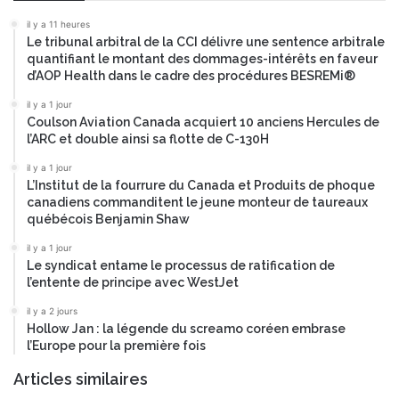
i
i
il y a 11 heures
b
v
Le tribunal arbitral de la CCI délivre une sentence arbitrale
i
e
quantifiant le montant des dommages-intérêts en faveur
l
C
d’AOP Health dans le cadre des procédures BESREMi®
i
o
t
il y a 1 jour
m
Coulson Aviation Canada acquiert 10 anciens Hercules de
é
p
l’ARC et double ainsi sa flotte de C-130H
m
a
o
n
il y a 1 jour
n
i
L’Institut de la fourrure du Canada et Produits de phoque
d
e
canadiens commanditent le jeune monteur de taureaux
i
s
québécois Benjamin Shaw
a
2
il y a 1 jour
l
0
Le syndicat entame le processus de ratification de
e
2
l’entente de principe avec WestJet
d
6
e
d
il y a 2 jours
s
Hollow Jan : la légende du screamo coréen embrase
e
l’Europe pour la première fois
a
F
c
o
Articles similaires
t
r