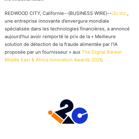
v
o
REDWOOD CITY, Californie--(BUSINESS WIRE)--
i2c Inc.
,
y
une entreprise innovante d’envergure mondiale
e
spécialisée dans les technologies financières, a annoncé
r
aujourd’hui avoir remporté le prix de la « Meilleure
u
solution de détection de la fraude alimentée par l’IA
n
proposée par un fournisseur » aux
The Digital Banker
c
Middle East & Africa Innovation Awards 2026
.
o
u
r
r
i
e
l