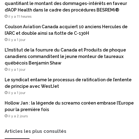
e
quantifiant le montant des dommages-intérêts en faveur
s
n
d’AOP Health dans le cadre des procédures BESREMi®
-
t
il y a 11 heures
a
E
-
u
Coulson Aviation Canada acquiert 10 anciens Hercules de
S
r
l’ARC et double ainsi sa flotte de C-130H
e
o
il y a 1 jour
r
p
L’Institut de la fourrure du Canada et Produits de phoque
v
e
canadiens commanditent le jeune monteur de taureaux
i
’
québécois Benjamin Shaw
c
s
il y a 1 jour
e
M
p
o
Le syndicat entame le processus de ratification de l’entente
o
s
de principe avec WestJet
u
t
il y a 1 jour
r
I
Hollow Jan : la légende du screamo coréen embrase l’Europe
u
n
pour la première fois
n
n
il y a 2 jours
e
o
v
v
i
a
Articles les plus consultés
s
t