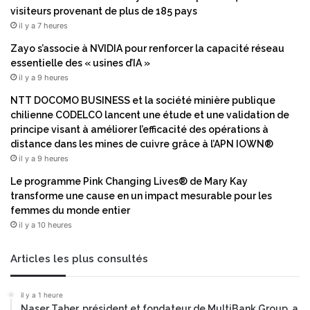
m
h
visiteurs provenant de plus de 185 pays
é
i
il y a 7 heures
d
b
Zayo s’associe à NVIDIA pour renforcer la capacité réseau
i
i
essentielle des « usines d’IA »
c
t
il y a 9 heures
a
e
m
u
NTT DOCOMO BUSINESS et la société minière publique
e
r
chilienne CODELCO lancent une étude et une validation de
n
s
principe visant à améliorer l’efficacité des opérations à
t
é
distance dans les mines de cuivre grâce à l’APN IOWN®
b
l
il y a 9 heures
i
e
o
Le programme Pink Changing Lives® de Mary Kay
c
s
transforme une cause en un impact mesurable pour les
t
i
femmes du monde entier
i
m
il y a 10 heures
f
i
d
l
e
Articles les plus consultés
a
R
i
E
il y a 1 heure
r
T
Naser Taher, président et fondateur de MultiBank Group, a