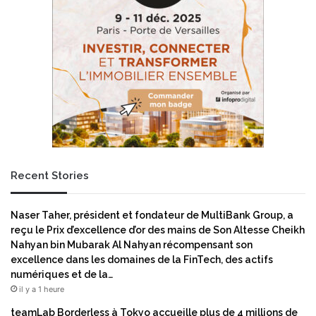
a
v
c
o
c
t
o
s
r
u
d
r
d
E
e
P
l
0
i
0
c
3
e
Recent Stories
1
n
(
c
A
Naser Taher, président et fondateur de MultiBank Group, a
e
4
reçu le Prix d’excellence d’or des mains de Son Altesse Cheikh
p
0
Nahyan bin Mubarak Al Nahyan récompensant son
o
0
excellence dans les domaines de la FinTech, des actifs
u
)
numériques et de la…
r
,
il y a 1 heure
u
i
n
n
teamLab Borderless à Tokyo accueille plus de 4 millions de