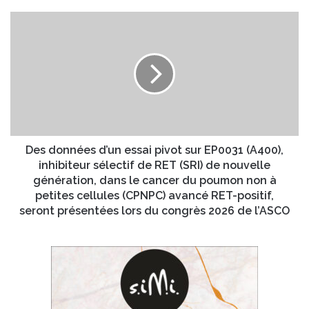
o
a
g
D
i
i
e
l
c
s
s
d
e
o
t
n
T
n
u
é
t
e
e
s
Des données d’un essai pivot sur EP0031 (A400),
u
d
inhibiteur sélectif de RET (SRI) de nouvelle
r
’
génération, dans le cancer du poumon non à
s
u
petites cellules (CPNPC) avancé RET-positif,
i
n
seront présentées lors du congrès 2026 de l’ASCO
g
e
n
s
e
s
n
a
t
i
u
p
n
i