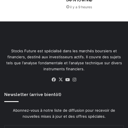
l’APN IOWN®
m
il y a 9 heures
o
n
n
o
n
à
p
Stocks Future est spécialisé dans les marchés boursiers et
e
financiers, destiné aux investisseurs actifs. Il couvre des sujets
t
tels que l'analyse fondamentale et l'analyse technique sur divers
i
instruments financiers.
t
e
Facebook
X
YouTube
Instagram
s
c
e
Newsletter (arrive bientôt)
l
l
Abonnez-vous à notre liste de diffusion pour recevoir de
u
nouvelles mises à jour et des offres spéciales.
l
e