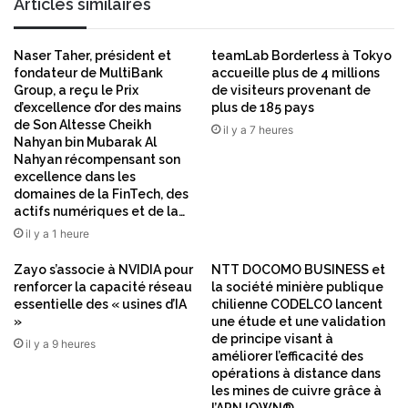
Articles similaires
s
i
m
o
a
Naser Taher, président et
teamLab Borderless à Tokyo
n
l
fondateur de MultiBank
accueille plus de 4 millions
,
Group, a reçu le Prix
de visiteurs provenant de
a
d
d’excellence d’or des mains
plus de 185 pays
d
a
de Son Altesse Cheikh
i
il y a 7 heures
n
Nahyan bin Mubarak Al
e
s
Nahyan récompensant son
s
l
excellence dans les
a
e
domaines de la FinTech, des
u
c
actifs numériques et de la…
t
a
il y a 1 heure
o
n
-
c
Zayo s’associe à NVIDIA pour
NTT DOCOMO BUSINESS et
i
e
renforcer la capacité réseau
la société minière publique
m
essentielle des « usines d’IA
chilienne CODELCO lancent
r
m
»
une étude et une validation
d
de principe visant à
u
u
il y a 9 heures
améliorer l’efficacité des
n
p
opérations à distance dans
e
o
les mines de cuivre grâce à
s
u