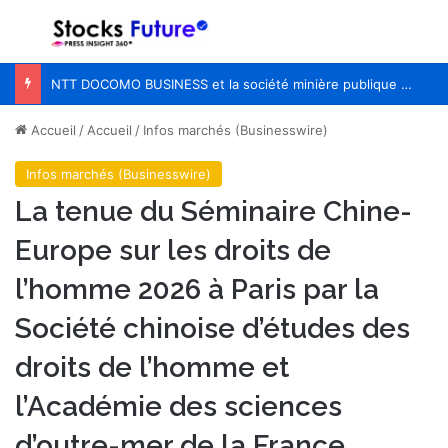
Menu
R
NTT DOCOMO BUSINESS et la société minière publique chilienne CODELCO lancent une étude et une validation de principe visant à améliorer l’efficacité des opérations à distance dans les mines de cuivre grâce à l’APN IOWN®
Accueil
/
Accueil
/
Infos marchés (Businesswire)
Infos marchés (Businesswire)
La tenue du Séminaire Chine-
Europe sur les droits de
l’homme 2026 à Paris par la
Société chinoise d’études des
droits de l’homme et
l’Académie des sciences
d’outre-mer de la France