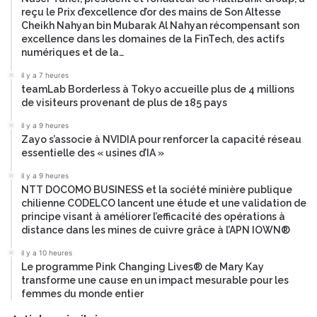
e
(
reçu le Prix d’excellence d’or des mains de Son Altesse
d
S
Cheikh Nahyan bin Mubarak Al Nahyan récompensant son
e
R
excellence dans les domaines de la FinTech, des actifs
s
I
numériques et de la…
t
)
i
il y a 7 heures
d
teamLab Borderless à Tokyo accueille plus de 4 millions
n
e
de visiteurs provenant de plus de 185 pays
é
n
a
o
il y a 9 heures
u
u
Zayo s’associe à NVIDIA pour renforcer la capacité réseau
t
v
essentielle des « usines d’IA »
r
e
il y a 9 heures
a
l
NTT DOCOMO BUSINESS et la société minière publique
i
l
chilienne CODELCO lancent une étude et une validation de
t
e
principe visant à améliorer l’efficacité des opérations à
e
g
distance dans les mines de cuivre grâce à l’APN IOWN®
m
é
e
il y a 10 heures
n
Le programme Pink Changing Lives® de Mary Kay
n
é
transforme une cause en un impact mesurable pour les
t
r
femmes du monde entier
d
a
e
t