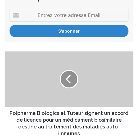
E
n
t
r
e
z
v
P
o
o
t
l
r
p
e
h
a
a
d
r
r
m
e
a
s
B
Polpharma Biologics et Tuteur signent un accord
s
i
de licence pour un médicament biosimilaire
e
o
destiné au traitement des maladies auto-
E
l
immunes
m