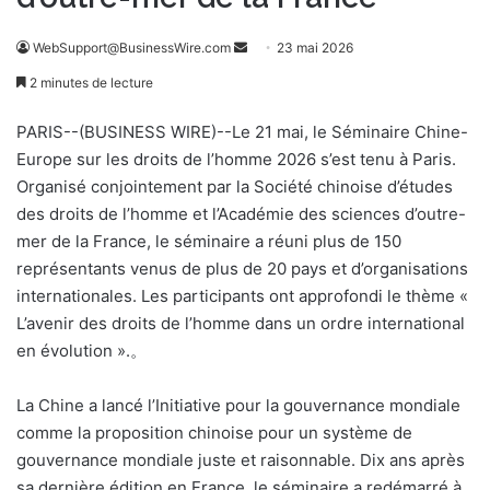
WebSupport@BusinessWire.com
E
23 mai 2026
n
2 minutes de lecture
v
o
PARIS--(BUSINESS WIRE)--Le 21 mai, le Séminaire Chine-
y
Europe sur les droits de l’homme 2026 s’est tenu à Paris.
e
Organisé conjointement par la Société chinoise d’études
r
des droits de l’homme et l’Académie des sciences d’outre-
u
mer de la France, le séminaire a réuni plus de 150
n
représentants venus de plus de 20 pays et d’organisations
c
internationales. Les participants ont approfondi le thème «
o
L’avenir des droits de l’homme dans un ordre international
u
en évolution ».。
r
r
La Chine a lancé l’Initiative pour la gouvernance mondiale
i
comme la proposition chinoise pour un système de
e
gouvernance mondiale juste et raisonnable. Dix ans après
l
sa dernière édition en France, le séminaire a redémarré à