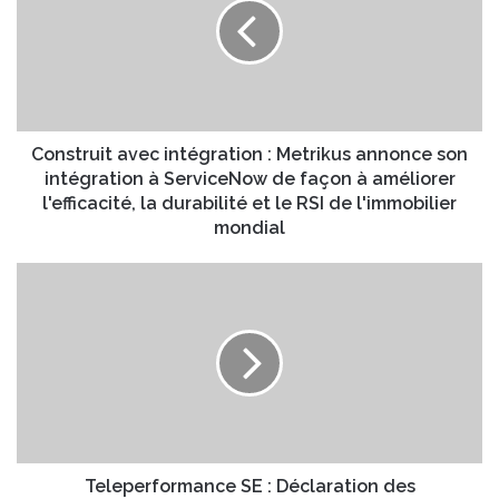
s
e
t
a
r
d
u
r
i
e
t
s
a
Construit avec intégration : Metrikus annonce son
s
v
intégration à ServiceNow de façon à améliorer
e
e
l'efficacité, la durabilité et le RSI de l'immobilier
E
c
mondial
m
i
a
n
T
i
t
e
l
é
l
g
e
r
p
a
e
t
r
i
f
o
o
n
r
Teleperformance SE : Déclaration des