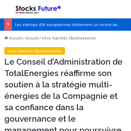
Menu
R
Les startups d’IA européennes obtiennent un record de 55% de capital-risque alors que le financement du premier semestre atteint 23 milliards de dollars
Accueil
/
Accueil
/
Infos marchés (Businesswire)
Infos marchés (Businesswire)
Le Conseil d’Administration de
TotalEnergies réaffirme son
soutien à la stratégie multi-
énergies de la Compagnie et
sa confiance dans la
gouvernance et le
management pour poursuivre