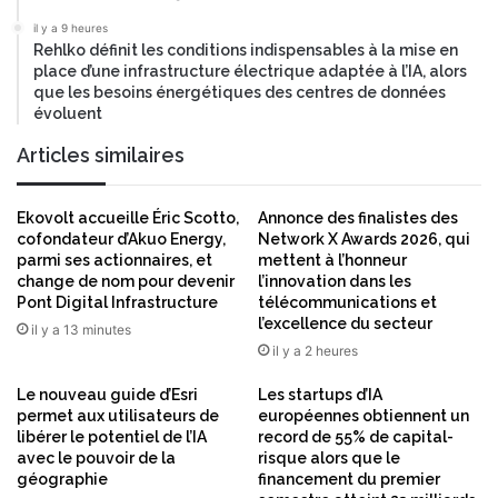
c
s
a
il y a 9 heures
e
Rehlko définit les conditions indispensables à la mise en
c
p
place d’une infrastructure électrique adaptée à l’IA, alors
i
t
que les besoins énergétiques des centres de données
t
e
évoluent
é
m
,
b
Articles similaires
l
r
a
e
d
Ekovolt accueille Éric Scotto,
Annonce des finalistes des
2
u
cofondateur d’Akuo Energy,
Network X Awards 2026, qui
0
parmi ses actionnaires, et
mettent à l’honneur
r
2
change de nom pour devenir
l’innovation dans les
a
3
Pont Digital Infrastructure
télécommunications et
b
l’excellence du secteur
il y a 13 minutes
i
il y a 2 heures
l
i
Le nouveau guide d’Esri
Les startups d’IA
t
permet aux utilisateurs de
européennes obtiennent un
é
libérer le potentiel de l’IA
record de 55% de capital-
e
avec le pouvoir de la
risque alors que le
t
géographie
financement du premier
l