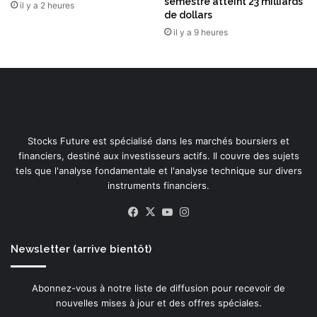
semestre atteint 23 milliards
il y a 2 heures
e
de dollars
R
il y a 9 heures
S
I
d
e
l
'
i
Stocks Future est spécialisé dans les marchés boursiers et
m
financiers, destiné aux investisseurs actifs. Il couvre des sujets
m
tels que l'analyse fondamentale et l'analyse technique sur divers
o
instruments financiers.
b
i
Facebook
X
YouTube
Instagram
l
i
Newsletter (arrive bientôt)
e
r
m
Abonnez-vous à notre liste de diffusion pour recevoir de
o
nouvelles mises à jour et des offres spéciales.
n