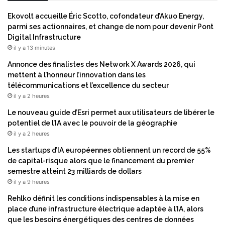
s
é
t
Ekovolt accueille Éric Scotto, cofondateur d’Akuo Energy,
g
r
parmi ses actionnaires, et change de nom pour devenir Pont
r
a
Digital Infrastructure
a
n
il y a 13 minutes
t
s
i
a
Annonce des finalistes des Network X Awards 2026, qui
o
c
mettent à l’honneur l’innovation dans les
n
t
télécommunications et l’excellence du secteur
à
i
il y a 2 heures
S
o
Le nouveau guide d’Esri permet aux utilisateurs de libérer le
e
n
potentiel de l’IA avec le pouvoir de la géographie
r
s
il y a 2 heures
v
s
i
u
Les startups d’IA européennes obtiennent un record de 55%
c
r
de capital-risque alors que le financement du premier
e
a
semestre atteint 23 milliards de dollars
N
c
il y a 9 heures
o
t
Rehlko définit les conditions indispensables à la mise en
w
i
place d’une infrastructure électrique adaptée à l’IA, alors
d
o
que les besoins énergétiques des centres de données
e
n