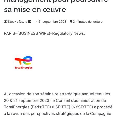
sa mise en œuvre
Stocks future
E
21 septembre 2023
3 minutes de lecture
n
PARIS–(BUSINESS WIRE)–Regulatory News:
v
o
y
e
r
u
n
c
o
u
A l’occasion de son séminaire stratégique annuel tenu les
r
20 & 21 septembre 2023, le Conseil d’administration de
r
TotalEnergies (Paris:TTE) (LSE:TTE) (NYSE:TTE) a procédé
i
à la revue des perspectives stratégiques de la Compagnie
e