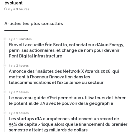
évoluent
f
s
a
il y a 9 heures
p
ç
r
o
o
Articles les plus consultés
n
p
à
r
il y a 13 minutes
a
e
Ekovolt accueille Éric Scotto, cofondateur d’Akuo Energy,
m
s
parmi ses actionnaires, et change de nom pour devenir
é
r
Pont Digital Infrastructure
l
é
i
il y a 2 heures
a
o
Annonce des finalistes des Network X Awards 2026, qui
l
mettent à l’honneur l’innovation dans les
r
i
télécommunications et l’excellence du secteur
e
s
r
é
il y a 2 heures
l
e
Le nouveau guide d’Esri permet aux utilisateurs de libérer
'
s
le potentiel de l’IA avec le pouvoir de la géographie
e
l
il y a 9 heures
f
e
Les startups d’IA européennes obtiennent un record de
f
2
55% de capital-risque alors que le financement du premier
i
1
semestre atteint 23 milliards de dollars