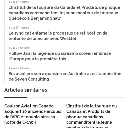
b
c
il y a 17 heures
a
L’Institut de la fourrure du Canada et Produits de phoque
e
canadiens commanditent le jeune monteur de taureaux
s
québécois Benjamin Shaw
é
s
il y a 17 heures
u
Le syndicat entame le processus de ratification de
r
l’entente de principe avec WestJet
l
il y a 22 heures
'
Hollow Jan : la légende du screamo coréen embrase
I
l’Europe pour la première fois
A
g
il y a 23 heures
r
Sia accélère son expansion en Australie avec l’acquisition
â
de Seven Consulting
c
Articles similaires
e
à
u
Coulson Aviation Canada
L’Institut de la fourrure du
n
acquiert 10 anciens Hercules
Canada et Produits de
e
de l’ARC et double ainsi sa
phoque canadiens
a
flotte de C-130H
commanditent le jeune
v
monteur de taureaux