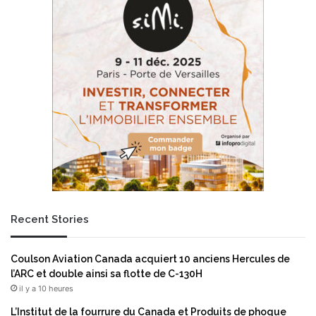
d
f
e
o
2
n
m
t
i
p
l
r
l
o
i
g
o
r
n
e
s
s
d
s
’
e
e
r
u
Recent Stories
l
r
e
o
d
s
Coulson Aviation Canada acquiert 10 anciens Hercules de
é
d
l’ARC et double ainsi sa flotte de C-130H
v
a
il y a 10 heures
e
n
l
s
L’Institut de la fourrure du Canada et Produits de phoque