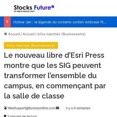
Menu
R
Hollow Jan : la légende du screamo coréen embrase l’Europe pour la première fois
Accueil
/
Accueil
/
Infos marchés (Businesswire)
Infos marchés (Businesswire)
Le nouveau libre d’Esri Press
montre que les SIG peuvent
transformer l’ensemble du
campus, en commençant par
la salle de classe
WebSupport@BusinessWire.com
E
il y a 4 semaines
n
3 minutes de lecture