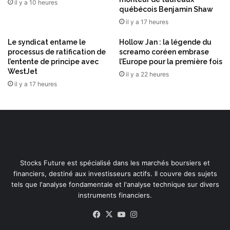
il y a 10 heures
a
québécois Benjamin Shaw
n
il y a 17 heures
c
é
Le syndicat entame le
Hollow Jan : la légende du
processus de ratification de
screamo coréen embrase
e
l’entente de principe avec
l’Europe pour la première fois
m
WestJet
a
il y a 22 heures
il y a 17 heures
j
e
u
r
e
e
n
m
Stocks Future est spécialisé dans les marchés boursiers et
a
financiers, destiné aux investisseurs actifs. Il couvre des sujets
t
tels que l'analyse fondamentale et l'analyse technique sur divers
i
instruments financiers.
è
Facebook
X
YouTube
Instagram
r
e