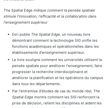
v
o
The Spatial Edge
indique comment la pensée spatiale
y
stimule l'innovation, l'efficacité et la collaboration dans
e
l'enseignement supérieur
r
u
Esri publie
The Spatial Edge
, un nouveau livre
n
démontrant comment la technologie SIG unifie les
c
fonctions académiques et opérationnelles dans les
o
établissements d'enseignement supérieur.
u
Le livre souligne comment les universités utilisent la
r
pensée spatiale pour améliorer l'enseignement, faire
r
progresser la recherche interdisciplinaire et
i
améliorer la planification et les opérations du campus
e
dans tous les départements.
l
Par l'entremise d'études de cas du monde réel,
The
Spatial Edge
montre comment les SIG renforcent la
prise de décision, relient les disciplines et aident les