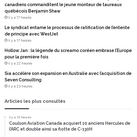
o
l
canadiens commanditent le jeune monteur de taureaux
p
a
québécois Benjamin Shaw
p
q
il y a 17 heures
e
u
Le syndicat entame le processus de ratification de l’entente
m
a
de principe avec WestJet
e
l
il y a 17 heures
n
i
t
t
Hollow Jan : la légende du screamo coréen embrase l’Europe
d
é
pour la première fois
e
e
il y a 22 heures
m
t
Sia accélère son expansion en Australie avec l’acquisition de
é
l
Seven Consulting
d
a
il y a 23 heures
i
c
c
r
a
o
Articles les plus consultés
m
i
e
s
il y a 10 heures
n
s
Coulson Aviation Canada acquiert 10 anciens Hercules de
t
a
l’ARC et double ainsi sa flotte de C-130H
s
n