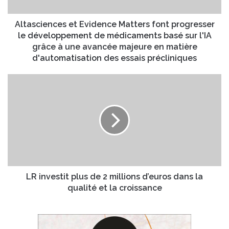
e
e
n
s
c
Altasciences et Evidence Matters font progresser
s
e
le développement de médicaments basé sur l'IA
e
s
grâce à une avancée majeure en matière
E
e
d'automatisation des essais précliniques
m
t
a
E
L
i
v
R
l
i
i
d
n
e
v
n
e
c
s
e
t
M
i
a
t
LR investit plus de 2 millions d’euros dans la
t
p
qualité et la croissance
t
l
e
u
r
s
s