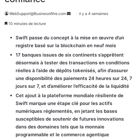
WebSupport@BusinessWire.com
E
il y a 4 semaines
n
10 minutes de lecture
v
o
Swift passe du concept à la mise en œuvre d’un
y
registre basé sur la blockchain en neuf mois
e
17 banques issues de six continents s’apprêtent
r
désormais à tester des transactions en conditions
u
réelles à l’aide de dépôts tokenisés, afin d’assurer
n
une disponibilité des paiements 24 heures sur 24, 7
c
jours sur 7, et d’améliorer l’efficacité de la liquidité
o
Cet ajout à la plateforme mondiale résiliente de
u
Swift marque une étape clé pour les actifs
r
numériques réglementés, en jetant les bases
r
susceptibles de soutenir de futures innovations
i
dans des domaines tels que la monnaie
e
l
programmable et le commerce agentique