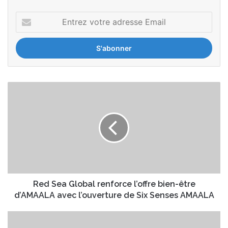
E
n
t
r
e
z
v
R
o
e
t
d
r
S
e
e
a
a
d
G
r
l
e
o
s
b
Red Sea Global renforce l’offre bien-être
s
a
d’AMAALA avec l’ouverture de Six Senses AMAALA
e
l
E
r
K
m
e
i