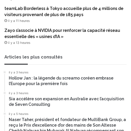
u
i
r
n
teamLab Borderless à Tokyo accueille plus de 4 millions de
e
f
visiteurs provenant de plus de 185 pays
d
o
il y a 11 heures
e
r
Zayo s’associe à NVIDIA pour renforcer la capacité réseau
S
m
essentielle des « usines d’IA »
i
a
il y a 13 heures
x
t
S
i
e
o
Articles les plus consultés
n
n
s
il y a 3 heures
e
Hollow Jan : la légende du screamo coréen embrase
s
l’Europe pour la première fois
A
M
il y a 3 heures
Sia accélère son expansion en Australie avec l’acquisition
A
de Seven Consulting
A
L
il y a 5 heures
A
Naser Taher, président et fondateur de MultiBank Group, a
reçu le Prix d’excellence d’or des mains de Son Altesse
Cheikh Nahyan bin Mubarak Al Nahyan récompensant son