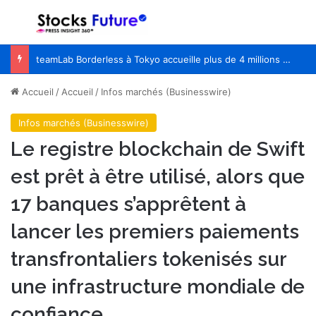
Menu
R
Zayo s’associe à NVIDIA pour renforcer la capacité réseau essentielle des « usines d’IA »
Accueil
/
Accueil
/
Infos marchés (Businesswire)
Infos marchés (Businesswire)
Le registre blockchain de Swift
est prêt à être utilisé, alors que
17 banques s’apprêtent à
lancer les premiers paiements
transfrontaliers tokenisés sur
une infrastructure mondiale de
confiance