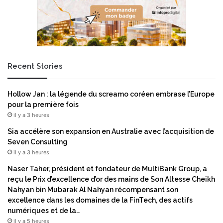
e
a
d
u
’
s
A
i
M
t
A
e
Recent Stories
A
w
L
e
A
b
Hollow Jan : la légende du screamo coréen embrase l’Europe
a
e
pour la première fois
v
t
il y a 3 heures
e
u
c
n
Sia accélère son expansion en Australie avec l’acquisition de
l
c
Seven Consulting
’
e
il y a 3 heures
o
n
Naser Taher, président et fondateur de MultiBank Group, a
u
t
reçu le Prix d’excellence d’or des mains de Son Altesse Cheikh
v
r
Nahyan bin Mubarak Al Nahyan récompensant son
e
e
excellence dans les domaines de la FinTech, des actifs
r
d
numériques et de la…
t
'
il y a 5 heures