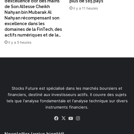
d’excellence d’or des mains
plus de 185 pays
de Son Altesse Cheikh
il y a 11 heures
Nahyan bin Mubarak Al
Nahyan récompensant son
excellence dans les
domaines de la FinTech, des
actifs numériques et de la…
il y a 5 heures
Stocks Future est spécialisé dans les marchés boursiers et
financiers, destiné aux investisseurs actifs. Il couvre des sujets
tels que l'analyse fondamentale et l'analyse technique sur divers
instruments financiers.
Facebook
X
YouTube
Instagram
Newsletter (arrive bientôt)