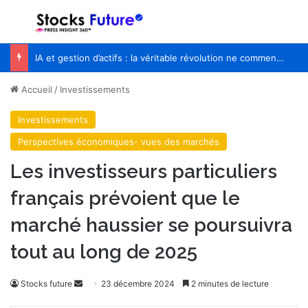
Menu
R
IA et gestion d’actifs : la véritable révolution ne commencera pas quand les robots remplaceront les financiers
Accueil
/
Investissements
Investissements
Perspectives économiques- vues des marchés
Les investisseurs particuliers
français prévoient que le
marché haussier se poursuivra
tout au long de 2025
Stocks future
E
23 décembre 2024
2 minutes de lecture
n