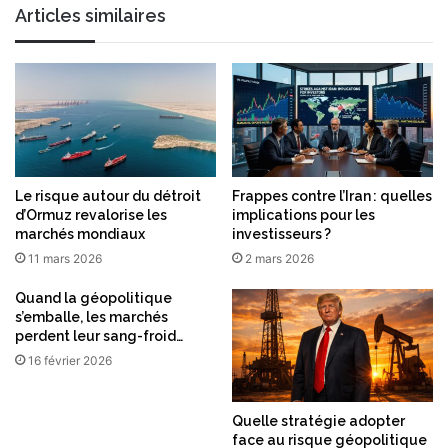
s
Articles similaires
Le risque autour du détroit
Frappes contre l’Iran : quelles
d’Ormuz revalorise les
implications pour les
marchés mondiaux
investisseurs ?
11 mars 2026
2 mars 2026
Quand la géopolitique
s’emballe, les marchés
perdent leur sang-froid…
16 février 2026
Quelle stratégie adopter
face au risque géopolitique