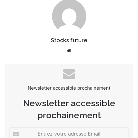
Stocks future
We
bsi
te
Newsletter accessible prochainement
Newsletter accessible
prochainement
E
n