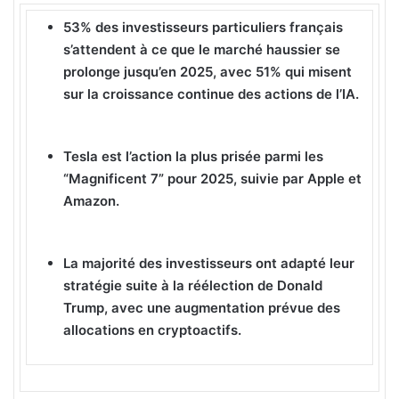
v
53% des investisseurs particuliers français
o
s’attendent à ce que le marché haussier se
y
prolonge jusqu’en 2025, avec 51% qui misent
e
sur la croissance continue des actions de l’IA.
r
u
n
Tesla est l’action la plus prisée parmi les
c
“Magnificent 7” pour 2025, suivie par Apple et
o
Amazon.
u
r
r
La majorité des investisseurs ont adapté leur
i
stratégie suite à la réélection de Donald
e
Trump, avec une augmentation prévue des
l
allocations en cryptoactifs.