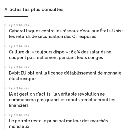
u
r
Articles les plus consultés
l
e
il y a 9 heures
s
Cyberattaques contre les réseaux d’eau aux États-Unis :
m
les retards de sécurisation des OT exposés
a
r
il y a 9 heures
Culture du « toujours dispo » : 63 % des salariés ne
c
coupent pas réellement pendant leurs congés
h
é
il y a 9 heures
s
Bybit EU obtient la licence d’établissement de monnaie
f
électronique
i
il y a 9 heures
n
IA et gestion d’actifs : la véritable révolution ne
a
commencera pas quand les robots remplaceront les
n
financiers
c
i
il y a 9 heures
Le pétrole reste le principal moteur des marchés
e
mondiaux
r