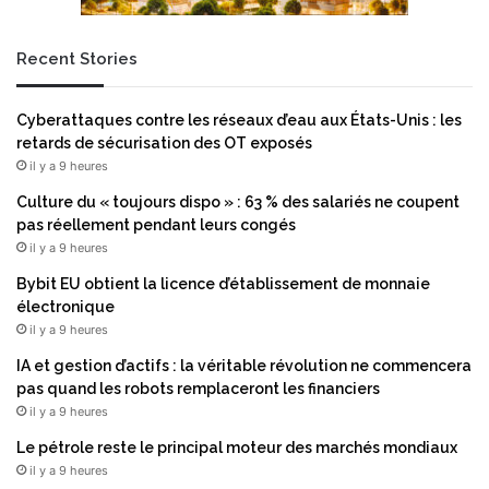
r
n
i
t
Recent Stories
c
…
a
i
Cyberattaques contre les réseaux d’eau aux États-Unis : les
n
retards de sécurisation des OT exposés
j
il y a 9 heures
e
t
Culture du « toujours dispo » : 63 % des salariés ne coupent
t
pas réellement pendant leurs congés
e
il y a 9 heures
n
Bybit EU obtient la licence d’établissement de monnaie
t
électronique
u
il y a 9 heures
n
f
IA et gestion d’actifs : la véritable révolution ne commencera
r
pas quand les robots remplaceront les financiers
o
il y a 9 heures
i
Le pétrole reste le principal moteur des marchés mondiaux
d
il y a 9 heures
s