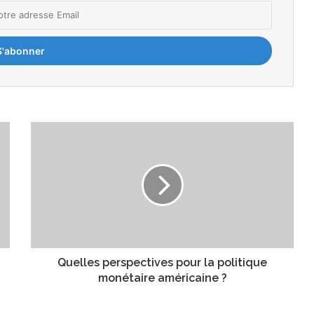
Q
u
e
l
l
e
s
p
e
r
Quelles perspectives pour la politique
s
monétaire américaine ?
p
e