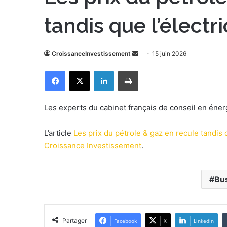
tandis que l’électr
CroissanceInvestissement
E
15 juin 2026
n
Facebook
X
Linkedin
Imprimer
v
o
y
Les experts du cabinet français de conseil en éner
e
r
L’article
Les prix du pétrole & gaz en recule tandis q
u
Croissance Investissement
.
n
c
o
Bu
u
r
r
Partager
Facebook
X
Linkedin
i