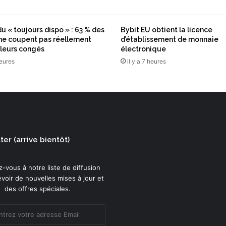
c
t
i
u « toujours dispo » : 63 % des
Bybit EU obtient la licence
v
 ne coupent pas réellement
d’établissement de monnaie
e
leurs congés
électronique
s
heures
il y a 7 heures
p
o
u
r
l
a
p
er (arrive bientôt)
o
l
i
-vous à notre liste de diffusion
t
voir de nouvelles mises à jour et
i
des offres spéciales.
q
u
e