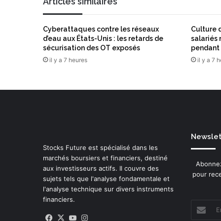
Articles similaires
i
e
l
n
I
Cyberattaques contre les réseaux
Culture d
r
d’eau aux États-Unis : les retards de
salariés
a
sécurisation des OT exposés
pendant 
n
il y a 7 heures
il y a 7 
r
e
n
f
o
r
c
Newslett
e
Stocks Future est spécialisé dans les
l
marchés boursiers et financiers, destiné
e
Abonnez
aux investisseurs actifs. Il couvre des
s
pour rece
sujets tels que l'analyse fondamentale et
p
l'analyse technique sur divers instruments
e
financiers.
r
Entrez
s
votre
Facebook
X
YouTube
Instagram