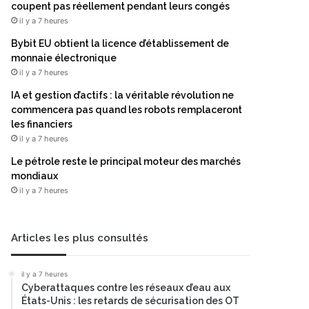
coupent pas réellement pendant leurs congés
il y a 7 heures
Bybit EU obtient la licence d’établissement de
monnaie électronique
il y a 7 heures
IA et gestion d’actifs : la véritable révolution ne
commencera pas quand les robots remplaceront
les financiers
il y a 7 heures
Le pétrole reste le principal moteur des marchés
mondiaux
il y a 7 heures
Articles les plus consultés
il y a 7 heures
Cyberattaques contre les réseaux d’eau aux
États-Unis : les retards de sécurisation des OT