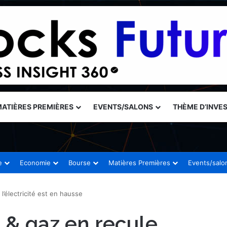
ATIÈRES PREMIÈRES
EVENTS/SALONS
THÈME D’INVE
e
Economie
Bourse
Matières Premières
Events/salo
l’électricité est en hausse
e & gaz en recule