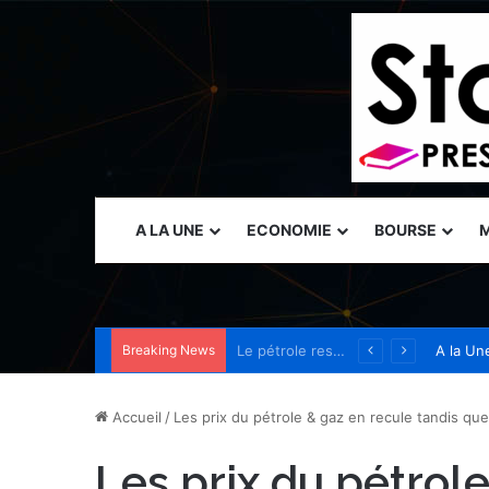
A LA UNE
ECONOMIE
BOURSE
M
Breaking News
Tanium présente des capacités de sécurité autonome au Black Hat USA 2026 pour permettre aux opérateurs de garder une longueur d’avance sur les menaces accélérées par l’IA
A la Un
Accueil
/
Les prix du pétrole & gaz en recule tandis que 
Les prix du pétrol