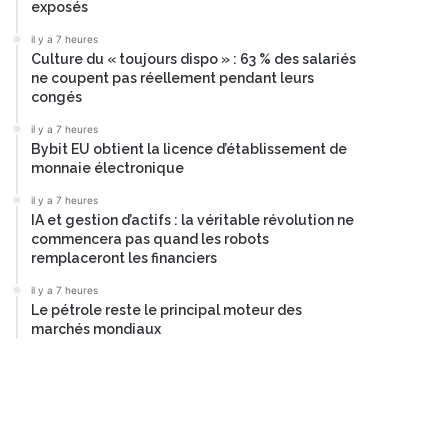
exposés
il y a 7 heures
Culture du « toujours dispo » : 63 % des salariés
ne coupent pas réellement pendant leurs
congés
il y a 7 heures
Bybit EU obtient la licence d’établissement de
monnaie électronique
il y a 7 heures
IA et gestion d’actifs : la véritable révolution ne
commencera pas quand les robots
remplaceront les financiers
il y a 7 heures
Le pétrole reste le principal moteur des
marchés mondiaux