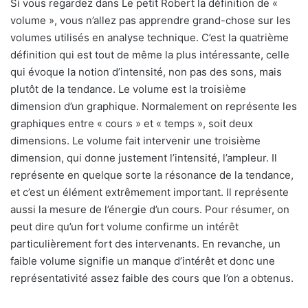
n
Si vous regardez dans Le petit Robert la définition de «
c
volume », vous n’allez pas apprendre grand-chose sur les
o
volumes utilisés en analyse technique. C’est la quatrième
u
définition qui est tout de même la plus intéressante, celle
r
qui évoque la notion d’intensité, non pas des sons, mais
r
plutôt de la tendance. Le volume est la troisième
i
dimension d’un graphique. Normalement on représente les
e
graphiques entre « cours » et « temps », soit deux
l
dimensions. Le volume fait intervenir une troisième
dimension, qui donne justement l’intensité, l’ampleur. Il
représente en quelque sorte la résonance de la tendance,
et c’est un élément extrêmement important. Il représente
aussi la mesure de l’énergie d’un cours. Pour résumer, on
peut dire qu’un fort volume confirme un intérêt
particulièrement fort des intervenants. En revanche, un
faible volume signifie un manque d’intérêt et donc une
représentativité assez faible des cours que l’on a obtenus.