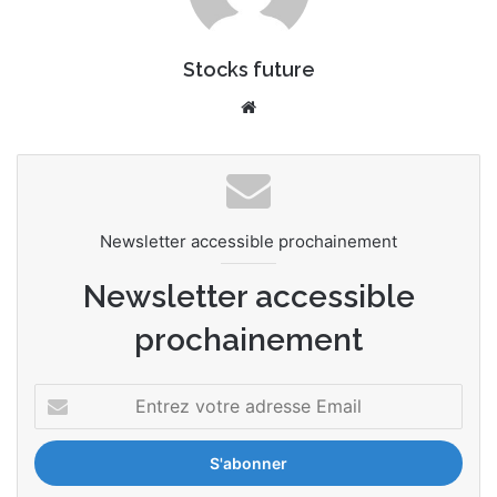
Stocks future
We
bsi
te
Newsletter accessible prochainement
Newsletter accessible
prochainement
E
n
t
r
e