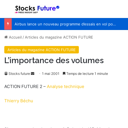
Menu
R
Airbus lance un nouveau programme d’essais en vol pour Wing of Tomorrow
Accueil
/
Articles du magazine ACTION FUTURE
Articles du magazine ACTION FUTURE
L’importance des volumes
Stocks future
E
1 mai 2001
Temps de lecture 1 minute
n
ACTION FUTURE 2 –
Analyse technique
v
o
Thierry Béchu
y
e
r
u