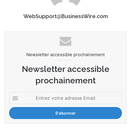
WebSupport@BusinessWire.com
Newsletter accessible prochainement
Newsletter accessible
prochainement
E
n
t
r
e
z