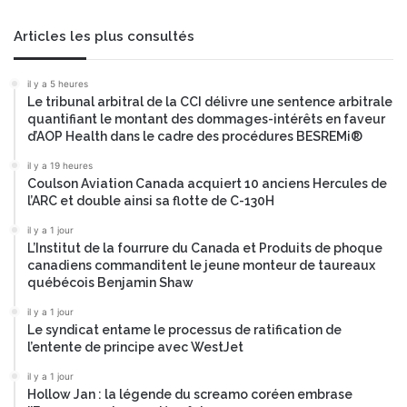
i
t
t
à
Articles les plus consultés
e
l
O
’
il y a 5 heures
v
é
Le tribunal arbitral de la CCI délivre une sentence arbitrale
a
c
quantifiant le montant des dommages-intérêts en faveur
t
h
d’AOP Health dans le cadre des procédures BESREMi®
i
e
o
il y a 19 heures
l
Coulson Aviation Canada acquiert 10 anciens Hercules de
n
l
l’ARC et double ainsi sa flotte de C-130H
m
e
u
e
il y a 1 jour
n
u
L’Institut de la fourrure du Canada et Produits de phoque
i
r
canadiens commanditent le jeune monteur de taureaux
c
québécois Benjamin Shaw
o
i
p
il y a 1 jour
p
é
Le syndicat entame le processus de ratification de
a
e
l’entente de principe avec WestJet
l
n
e
il y a 1 jour
n
Hollow Jan : la légende du screamo coréen embrase
d
e