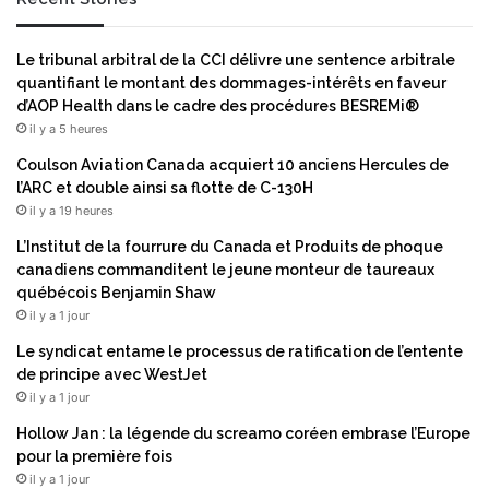
s
é
h
t
a
e
Le tribunal arbitral de la CCI délivre une sentence arbitrale
u
n
quantifiant le montant des dommages-intérêts en faveur
t
d
d’AOP Health dans le cadre des procédures BESREMi®
e
e
il y a 5 heures
d
n
i
t
Coulson Aviation Canada acquiert 10 anciens Hercules de
s
l
l’ARC et double ainsi sa flotte de C-130H
t
e
il y a 19 heures
i
u
L’Institut de la fourrure du Canada et Produits de phoque
n
r
canadiens commanditent le jeune monteur de taureaux
c
p
québécois Benjamin Shaw
t
a
il y a 1 jour
i
r
o
t
Le syndicat entame le processus de ratification de l’entente
n
e
de principe avec WestJet
d
n
il y a 1 jour
u
a
Hollow Jan : la légende du screamo coréen embrase l’Europe
M
r
pour la première fois
é
i
il y a 1 jour
r
a