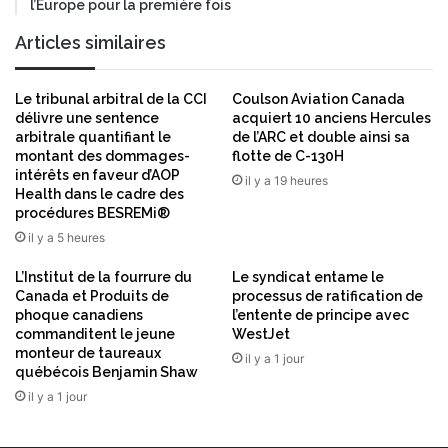
l’Europe pour la première fois
e
l
Articles similaires
’
U
M
Le tribunal arbitral de la CCI
Coulson Aviation Canada
Q
délivre une sentence
acquiert 10 anciens Hercules
arbitrale quantifiant le
de l’ARC et double ainsi sa
montant des dommages-
flotte de C-130H
intérêts en faveur d’AOP
il y a 19 heures
Health dans le cadre des
procédures BESREMi®
il y a 5 heures
L’Institut de la fourrure du
Le syndicat entame le
Canada et Produits de
processus de ratification de
phoque canadiens
l’entente de principe avec
commanditent le jeune
WestJet
monteur de taureaux
il y a 1 jour
québécois Benjamin Shaw
il y a 1 jour