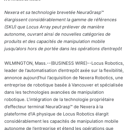
v
o
Nexera et sa technologie brevetée NeuraGrasp™
y
élargissent considérablement la gamme de références
e
(SKU) que Locus Array peut prélever de manière
r
autonome, ouvrant ainsi de nouvelles catégories de
u
produits et des capacités de manipulation mobile
n
jusqu’alors hors de portée dans les opérations d’entrepôt
c
o
WILMINGTON, Mass.--(BUSINESS WIRE)--Locus Robotics,
u
leader de l’automatisation d’entrepôt axée sur la flexibilité,
r
annonce aujourd’hui l’acquisition de Nexera Robotics, une
r
entreprise de robotique basée à Vancouver et spécialisée
i
dans les technologies avancées de manipulation
e
robotique. L’intégration de la technologie propriétaire
l
d’effecteur terminal NeuraGrasp™ de Nexera à la
plateforme d’IA physique de Locus Robotics élargit
considérablement les capacités de manipulation mobile
autonome de l’entreprise et étend les opérations que