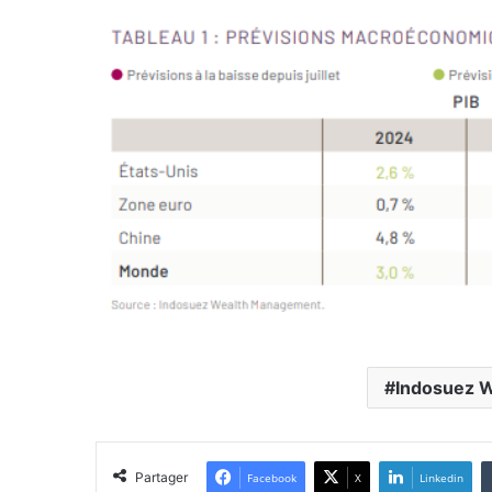
Indosuez 
Partager
Facebook
X
Linkedin