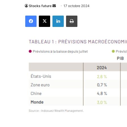
Envoyer
Stocks future
17 octobre 2024
un
Facebook
X
Linkedin
Imprimer
courriel