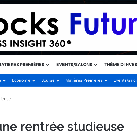
ATIÈRES PREMIÈRES
EVENTS/SALONS
THÈME D’INVE
e
Economie
Bourse
Matières Premières
Events/salo
dieuse
ne rentrée studieuse