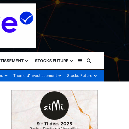
Sidebar (barre latéral
Rechercher
STISSEMENT
STOCKS FUTURE
ns
Thème d’investissement
Stocks Future