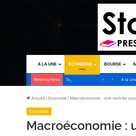
A LA UNE
ECONOMIE
BOURSE
M
Breaking News
Tanium présente des capacités de sécurité autonome au Black Hat USA 2026 pour permettre aux opérateurs de garder une longueur d’avance sur les menaces accélérées par l’IA
A la Un
Accueil
/
Economie
/
Macroéconomie : une rentrée stu
Economie
Macroéconomie : u