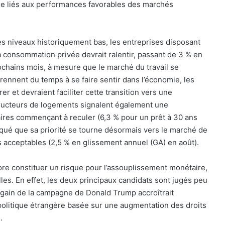
se liés aux performances favorables des marchés
des niveaux historiquement bas, les entreprises disposant
 consommation privée devrait ralentir, passant de 3 % en
rochains mois, à mesure que le marché du travail se
rennent du temps à se faire sentir dans l’économie, les
r et devraient faciliter cette transition vers une
ructeurs de logements signalent également une
aires commençant à reculer (6,3 % pour un prêt à 30 ans
iqué que sa priorité se tourne désormais vers le marché de
lus acceptables (2,5 % en glissement annuel (GA) en août).
ncore constituer un risque pour l’assouplissement monétaire,
es. En effet, les deux principaux candidats sont jugés peu
regain de la campagne de Donald Trump accroîtrait
 politique étrangère basée sur une augmentation des droits
.