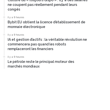
Culture du « toujours dispo » : 63 % des salariés
ne coupent pas réellement pendant leurs
congés
il y a 9 heures
Bybit EU obtient la licence d’établissement de
monnaie électronique
il y a 9 heures
IA et gestion d’actifs : la véritable révolution ne
commencera pas quand les robots
remplaceront les financiers
il y a 9 heures
Le pétrole reste le principal moteur des
marchés mondiaux