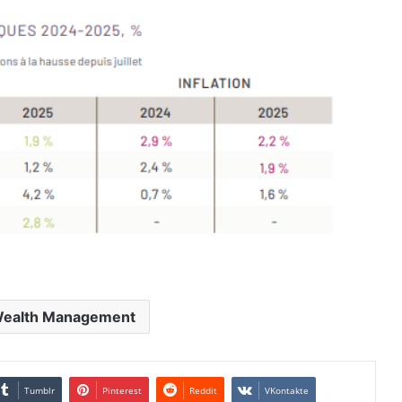
Wealth Management
Tumblr
Pinterest
Reddit
VKontakte