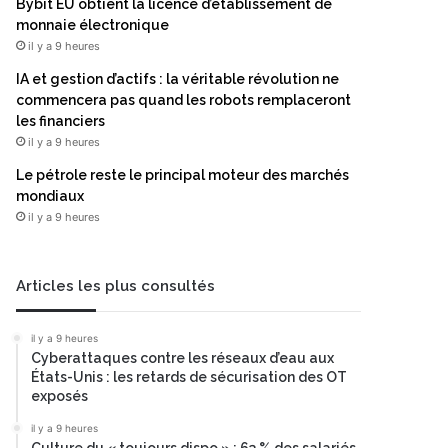
Bybit EU obtient la licence d’établissement de
monnaie électronique
il y a 9 heures
IA et gestion d’actifs : la véritable révolution ne
commencera pas quand les robots remplaceront
les financiers
il y a 9 heures
Le pétrole reste le principal moteur des marchés
mondiaux
il y a 9 heures
Articles les plus consultés
il y a 9 heures
Cyberattaques contre les réseaux d’eau aux
États-Unis : les retards de sécurisation des OT
exposés
il y a 9 heures