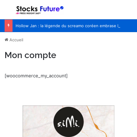
Menu
R
Hollow Jan : la légende du screamo coréen embrase l’Europe pour la première fois
Accueil
Mon compte
[woocommerce_my_account]