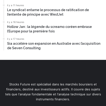
il y a 11 heures
Le syndicat entame le processus de ratification de
l’entente de principe avec WestJet
il y a 16 heures
Hollow Jan : la légende du screamo coréen embrase
l’Europe pour la première fois
il y a 17 heures
Sia accélère son expansion en Australie avec l’acquisition
de Seven Consulting
Stocks Future est spécialisé dans les marchés boursiers et
financiers, destiné aux investisseurs actifs. Il couvre des sujets
tels que l'analyse fondamentale et l'analyse technique sur divers
instruments financiers.