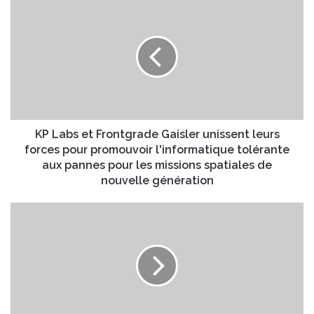
K
o
P
t
L
r
a
e
b
a
s
d
e
r
t
e
F
s
r
KP Labs et Frontgrade Gaisler unissent leurs
s
o
forces pour promouvoir l'informatique tolérante
e
n
aux pannes pour les missions spatiales de
E
t
nouvelle génération
m
g
a
r
P
i
a
a
l
d
c
e
t
G
e
a
D
i
u
s
t