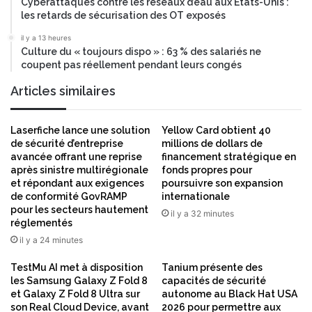
Cyberattaques contre les réseaux d’eau aux États-Unis :
n
les retards de sécurisation des OT exposés
n
il y a 13 heures
e
Culture du « toujours dispo » : 63 % des salariés ne
s
coupent pas réellement pendant leurs congés
p
o
Articles similaires
u
r
l
Laserfiche lance une solution
Yellow Card obtient 40
e
de sécurité d’entreprise
millions de dollars de
s
avancée offrant une reprise
financement stratégique en
après sinistre multirégionale
fonds propres pour
m
et répondant aux exigences
poursuivre son expansion
i
de conformité GovRAMP
internationale
s
pour les secteurs hautement
il y a 32 minutes
s
réglementés
i
il y a 24 minutes
o
n
TestMu AI met à disposition
Tanium présente des
s
les Samsung Galaxy Z Fold 8
capacités de sécurité
s
et Galaxy Z Fold 8 Ultra sur
autonome au Black Hat USA
p
son Real Cloud Device, avant
2026 pour permettre aux