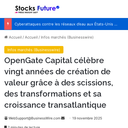
Menu
R
Cyberattaques contre les réseaux d’eau aux États-Unis : les retards de sécurisation des OT exposés
Accueil
/
Accueil
/
Infos marchés (Businesswire)
Infos marchés (Businesswire)
OpenGate Capital célèbre
vingt années de création de
valeur grâce à des scissions,
des transformations et sa
croissance transatlantique
WebSupport@BusinessWire.com
E
19 novembre 2025
n
2 minutes de lecture