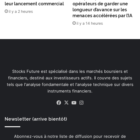
a
leur lancement commercial
opérateurs de garder une
t
longueur d’avance sur les
il y a 2 heures
i
menaces accélérées par l’IA
a
il y a 14 heures
l
e
s
d
e
n
o
Stocks Future est spécialisé dans les marchés boursiers et
u
financiers, destiné aux investisseurs actifs. Il couvre des sujets
v
tels que l'analyse fondamentale et l'analyse technique sur divers
e
instruments financiers.
l
l
Facebook
X
YouTube
Instagram
e
g
Newsletter (arrive bientôt)
é
n
é
Abonnez-vous à notre liste de diffusion pour recevoir de