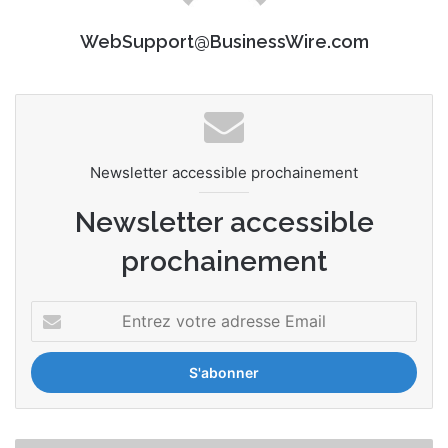
WebSupport@BusinessWire.com
Newsletter accessible prochainement
Newsletter accessible
prochainement
E
n
t
r
e
z
v