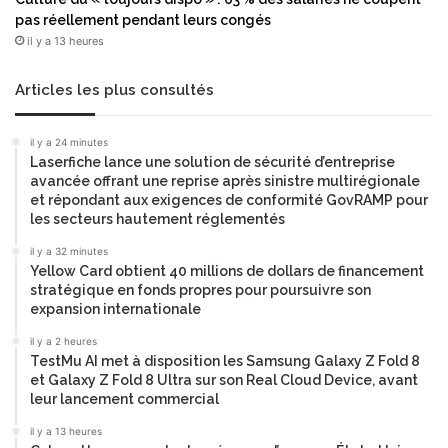
r
E
pas réellement pendant leurs congés
m
il y a 13 heures
a
t
i
Articles les plus consultés
q
u
il y a 24 minutes
e
Laserfiche lance une solution de sécurité d’entreprise
t
avancée offrant une reprise après sinistre multirégionale
o
et répondant aux exigences de conformité GovRAMP pour
l
les secteurs hautement réglementés
é
r
il y a 32 minutes
Yellow Card obtient 40 millions de dollars de financement
a
stratégique en fonds propres pour poursuivre son
n
expansion internationale
t
e
il y a 2 heures
a
TestMu AI met à disposition les Samsung Galaxy Z Fold 8
u
et Galaxy Z Fold 8 Ultra sur son Real Cloud Device, avant
leur lancement commercial
x
p
il y a 13 heures
a