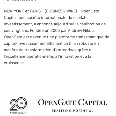
v
o
NEW YORK et PARIS--(BUSINESS WIRE)--OpenGate
y
Capital, une société internationale de capital-
e
investissement, a annoncé aujourd’hui la célébration de
r
ses vingt ans. Fondée en 2005 par Andrew Nikou,
u
OpenGate est devenue une plateforme transatlantique de
n
capital-investissement affichant un bilan robuste en
c
matière de transformation d’entreprises grâce à
o
l’excellence opérationnelle, à l’innovation et à la
u
croissance.
r
r
i
e
l