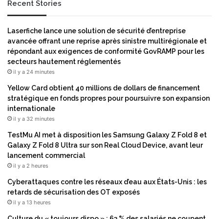
Recent Stories
s
a
p
t
o
d
Laserfiche lance une solution de sécurité d’entreprise
u
e
avancée offrant une reprise après sinistre multirégionale et
r
s
répondant aux exigences de conformité GovRAMP pour les
p
I
secteurs hautement réglementés
r
n
il y a 24 minutes
o
d
m
é
Yellow Card obtient 40 millions de dollars de financement
o
p
stratégique en fonds propres pour poursuivre son expansion
u
e
internationale
v
n
il y a 32 minutes
o
d
TestMu AI met à disposition les Samsung Galaxy Z Fold 8 et
i
a
Galaxy Z Fold 8 Ultra sur son Real Cloud Device, avant leur
r
n
lancement commercial
l
t
il y a 2 heures
'
s
i
e
Cyberattaques contre les réseaux d’eau aux États-Unis : les
n
t
retards de sécurisation des OT exposés
f
T
il y a 13 heures
o
P
Culture du « toujours dispo » : 63 % des salariés ne coupent