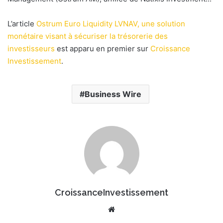
e
r
L’article
Ostrum Euro Liquidity LVNAV, une solution
u
monétaire visant à sécuriser la trésorerie des
n
investisseurs
est apparu en premier sur
Croissance
c
Investissement
.
o
u
r
Business Wire
r
i
e
l
CroissanceInvestissement
We
bsi