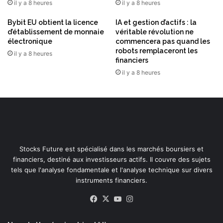
d
il y a 8 heures
il y a 8 heures
e
r
Bybit EU obtient la licence
IA et gestion d’actifs : la
m
d’établissement de monnaie
véritable révolution ne
électronique
commencera pas quand les
o
robots remplaceront les
n
il y a 8 heures
financiers
d
il y a 8 heures
i
a
l
Stocks Future est spécialisé dans les marchés boursiers et
financiers, destiné aux investisseurs actifs. Il couvre des sujets
tels que l'analyse fondamentale et l'analyse technique sur divers
instruments financiers.
Facebook
X
YouTube
Instagram