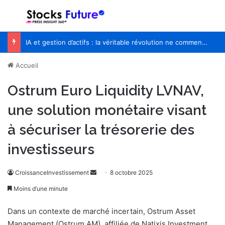
Menu
R
IA et gestion d’actifs : la véritable révolution ne commencera pas quand les robots remplaceront les financiers
Accueil
Ostrum Euro Liquidity LVNAV,
une solution monétaire visant
à sécuriser la trésorerie des
investisseurs
CroissanceInvestissement
E
8 octobre 2025
n
Moins d’une minute
v
o
Dans un contexte de marché incertain, Ostrum Asset
y
Management (Ostrum AM), affiliée de Natixis Investment...