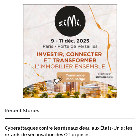
n
a
g
i
:
t
E
p
d
a
f
s
l
n
e
o
x
u
l
s
è
r
v
e
e
m
1
p
5
l
M
a
€
Recent Stories
c
(
e
1
r
8
Cyberattaques contre les réseaux d’eau aux États-Unis : les
…
M
retards de sécurisation des OT exposés
m
$