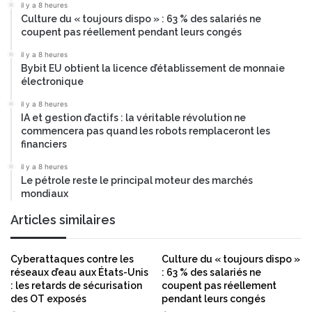
i
v
il y a 8 heures
n
Culture du « toujours dispo » : 63 % des salariés ne
a
coupent pas réellement pendant leurs congés
s
t
i
il y a 8 heures
o
Bybit EU obtient la licence d’établissement de monnaie
n
électronique
s
il y a 8 heures
e
IA et gestion d’actifs : la véritable révolution ne
t
commencera pas quand les robots remplaceront les
d
financiers
e
v
il y a 8 heures
Le pétrole reste le principal moteur des marchés
e
mondiaux
n
i
Articles similaires
r
u
n
Cyberattaques contre les
Culture du « toujours dispo »
l
réseaux d’eau aux États-Unis
: 63 % des salariés ne
e
: les retards de sécurisation
coupent pas réellement
a
des OT exposés
pendant leurs congés