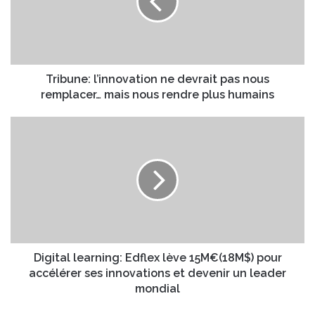
u
a
n
d
e
r
:
e
l
s
’
Tribune: l’innovation ne devrait pas nous
s
i
remplacer… mais nous rendre plus humains
e
n
E
n
D
m
o
i
a
v
g
i
a
i
l
t
t
i
a
o
l
n
l
n
e
e
a
Digital learning: Edflex lève 15M€(18M$) pour
d
r
accélérer ses innovations et devenir un leader
e
n
mondial
v
i
r