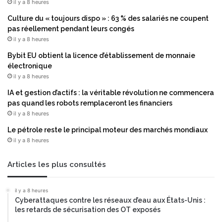
il y a 8 heures
a
)
i
p
Culture du « toujours dispo » : 63 % des salariés ne coupent
s
o
pas réellement pendant leurs congés
n
u
il y a 8 heures
o
r
Bybit EU obtient la licence d’établissement de monnaie
u
a
électronique
s
c
il y a 8 heures
r
c
e
é
IA et gestion d’actifs : la véritable révolution ne commencera
n
l
pas quand les robots remplaceront les financiers
d
é
il y a 8 heures
r
r
Le pétrole reste le principal moteur des marchés mondiaux
e
e
il y a 8 heures
p
r
l
s
u
e
Articles les plus consultés
s
s
h
i
il y a 8 heures
u
n
Cyberattaques contre les réseaux d’eau aux États-Unis :
m
n
les retards de sécurisation des OT exposés
a
o