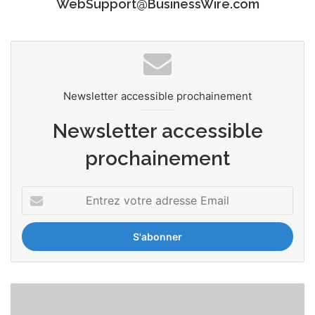
WebSupport@BusinessWire.com
Newsletter accessible prochainement
Newsletter accessible
prochainement
E
n
t
r
e
z
v
E
o
x
t