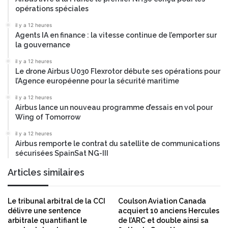
n
opérations spéciales
e
m
il y a 12 heures
Agents IA en finance : la vitesse continue de l’emporter sur
e
la gouvernance
n
t
il y a 12 heures
m
Le drone Airbus U030 Flexrotor débute ses opérations pour
o
l’Agence européenne pour la sécurité maritime
n
il y a 12 heures
d
Airbus lance un nouveau programme d’essais en vol pour
i
Wing of Tomorrow
a
l
il y a 12 heures
Airbus remporte le contrat du satellite de communications
sécurisées SpainSat NG-III
Articles similaires
Le tribunal arbitral de la CCI
Coulson Aviation Canada
délivre une sentence
acquiert 10 anciens Hercules
arbitrale quantifiant le
de l’ARC et double ainsi sa