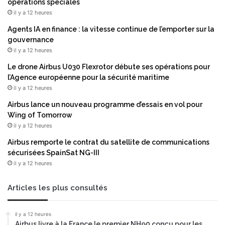
opérations spéciales
i
il y a 12 heures
e
n
Agents IA en finance : la vitesse continue de l’emporter sur la
t
gouvernance
p
il y a 12 heures
o
Le drone Airbus U030 Flexrotor débute ses opérations pour
u
l’Agence européenne pour la sécurité maritime
r
il y a 12 heures
u
n
Airbus lance un nouveau programme d’essais en vol pour
a
Wing of Tomorrow
p
il y a 12 heures
p
Airbus remporte le contrat du satellite de communications
r
sécurisées SpainSat NG-III
o
il y a 12 heures
v
i
s
Articles les plus consultés
i
o
il y a 12 heures
n
Airbus livre à la France le premier NH90 conçu pour les