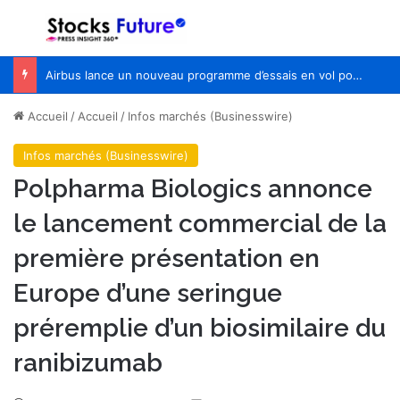
Menu
R
Airbus lance un nouveau programme d’essais en vol pour Wing of Tomorrow
Accueil
/
Accueil
/
Infos marchés (Businesswire)
Infos marchés (Businesswire)
Polpharma Biologics annonce
le lancement commercial de la
première présentation en
Europe d’une seringue
préremplie d’un biosimilaire du
ranibizumab