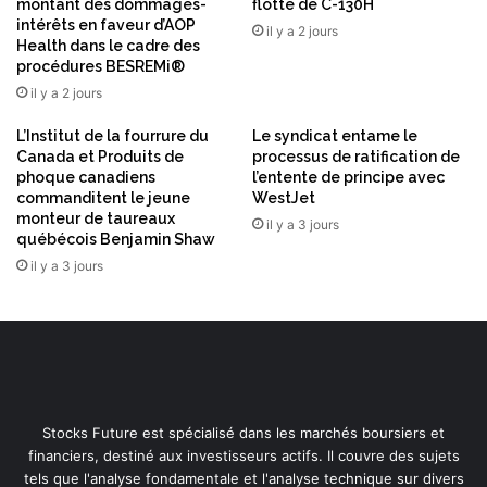
montant des dommages-
flotte de C-130H
intérêts en faveur d’AOP
il y a 2 jours
Health dans le cadre des
procédures BESREMi®
il y a 2 jours
L’Institut de la fourrure du
Le syndicat entame le
Canada et Produits de
processus de ratification de
phoque canadiens
l’entente de principe avec
commanditent le jeune
WestJet
monteur de taureaux
il y a 3 jours
québécois Benjamin Shaw
il y a 3 jours
Stocks Future est spécialisé dans les marchés boursiers et
financiers, destiné aux investisseurs actifs. Il couvre des sujets
tels que l'analyse fondamentale et l'analyse technique sur divers