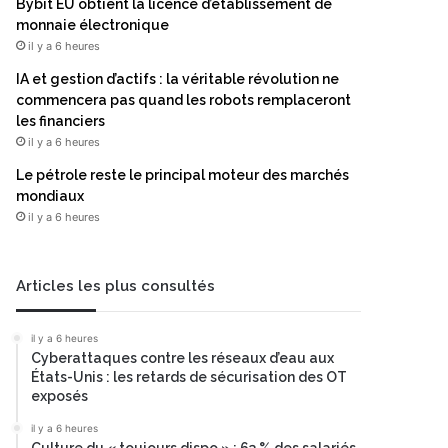
Bybit EU obtient la licence d’établissement de
monnaie électronique
il y a 6 heures
IA et gestion d’actifs : la véritable révolution ne
commencera pas quand les robots remplaceront
les financiers
il y a 6 heures
Le pétrole reste le principal moteur des marchés
mondiaux
il y a 6 heures
Articles les plus consultés
il y a 6 heures
Cyberattaques contre les réseaux d’eau aux
États-Unis : les retards de sécurisation des OT
exposés
il y a 6 heures