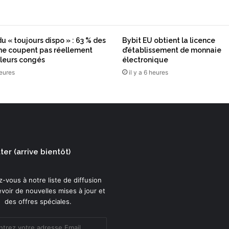
p
p
u
i
u « toujours dispo » : 63 % des
Bybit EU obtient la licence
e
 ne coupent pas réellement
d’établissement de monnaie
n
leurs congés
électronique
t
heures
il y a 6 heures
s
u
r
l
e
u
r
er (arrive bientôt)
s
c
l
-vous à notre liste de diffusion
i
voir de nouvelles mises à jour et
e
des offres spéciales.
n
t