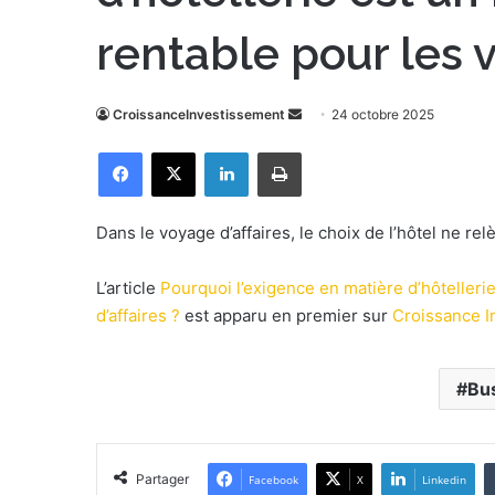
rentable pour les v
CroissanceInvestissement
E
24 octobre 2025
n
Facebook
X
Linkedin
Imprimer
v
o
y
Dans le voyage d’affaires, le choix de l’hôtel ne relèv
e
r
L’article
Pourquoi l’exigence en matière d’hôtelleri
u
d’affaires ?
est apparu en premier sur
Croissance I
n
c
o
Bu
u
r
r
Partager
Facebook
X
Linkedin
i