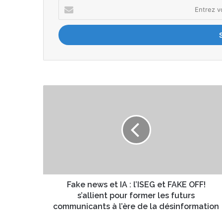
E
n
t
r
e
z
v
o
t
F
r
a
e
k
a
e
d
n
r
e
e
w
s
s
s
e
e
t
Fake news et IA : l’ISEG et FAKE OFF!
E
I
s’allient pour former les futurs
m
A
communicants à l’ère de la désinformation
a
: