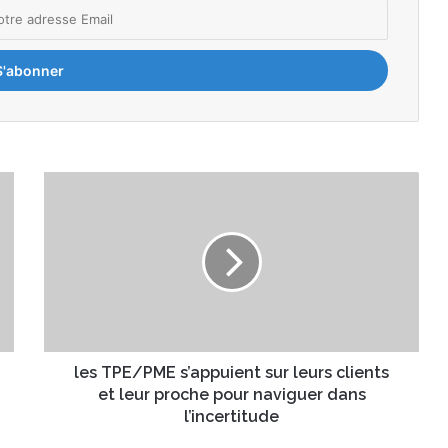
l
e
s
T
P
E
/
P
M
E
les TPE/PME s’appuient sur leurs clients
s
et leur proche pour naviguer dans
’
l’incertitude
a