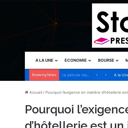
A LA UNE
ECONOMIE
BOURSE
M
Breaking News
Tanium présente des capacités de sécurité autonome au Black Hat USA 2026 pour permettre aux opérateurs de garder une longueur d’avance sur les menaces accélérées par l’IA
A la Un
Accueil
/
Pourquoi l’exigence en matière d’hôtellerie es
Pourquoi l’exigenc
d’hôtellerie est u