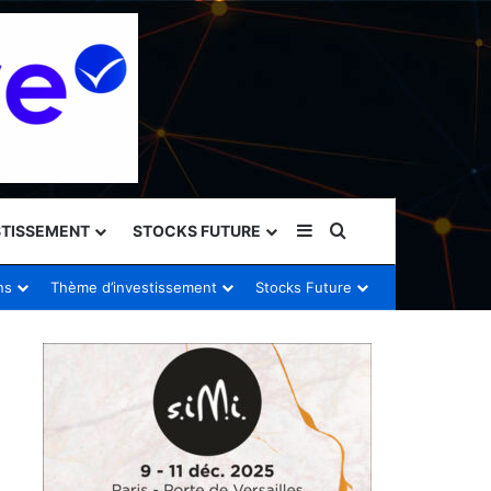
Sidebar (barre latéral
Rechercher
STISSEMENT
STOCKS FUTURE
ns
Thème d’investissement
Stocks Future