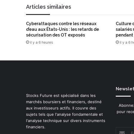
i
l
Articles similaires
l
’
I
S
Cyberattaques contre les réseaux
Culture d
E
d’eau aux États-Unis : les retards de
salariés
G
sécurisation des OT exposés
pendant 
e
il y a 6 heures
il y a 6 
t
F
A
K
E
O
F
Newslett
F
Stocks Future est spécialisé dans les
!
marchés boursiers et financiers, destiné
s
Abonnez
aux investisseurs actifs. Il couvre des
’
pour rece
sujets tels que l'analyse fondamentale et
a
l'analyse technique sur divers instruments
l
financiers.
l
Entrez