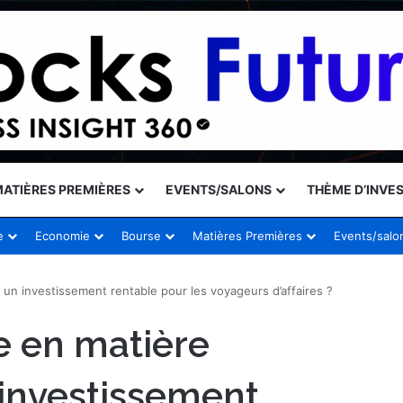
ATIÈRES PREMIÈRES
EVENTS/SALONS
THÈME D’INVE
e
Economie
Bourse
Matières Premières
Events/salo
t un investissement rentable pour les voyageurs d’affaires ?
e en matière
n investissement