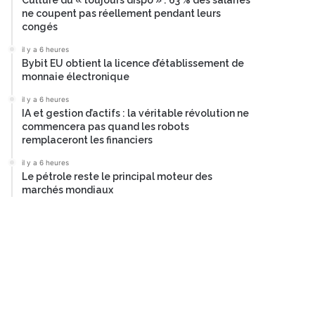
Culture du « toujours dispo » : 63 % des salariés
ne coupent pas réellement pendant leurs
congés
il y a 6 heures
Bybit EU obtient la licence d’établissement de
monnaie électronique
il y a 6 heures
IA et gestion d’actifs : la véritable révolution ne
commencera pas quand les robots
remplaceront les financiers
il y a 6 heures
Le pétrole reste le principal moteur des
marchés mondiaux