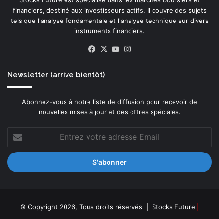
Stocks Future est spécialisé dans les marchés boursiers et
p
e
financiers, destiné aux investisseurs actifs. Il couvre des sujets
é
t
tels que l'analyse fondamentale et l'analyse technique sur divers
r
r
instruments financiers.
i
a
e
Facebook
X
YouTube
Instagram
f
n
i
c
c
e
Newsletter (arrive bientôt)
s
s
e
n
Abonnez-vous à notre liste de diffusion pour recevoir de
x
u
nouvelles mises à jour et des offres spéciales.
u
m
e
é
Entrez
l
r
votre
-
i
adresse
M
q
Email
a
u
r
e
s
s
h
é
L
v
© Copyright 2026, Tous droits réservés |
Stocks Future
|
a
o