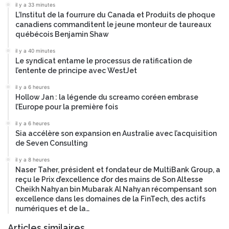
il y a 33 minutes
o
t
L’Institut de la fourrure du Canada et Produits de phoque
n
i
canadiens commanditent le jeune monteur de taureaux
à
o
québécois Benjamin Shaw
B
n
a
,
il y a 40 minutes
n
Le syndicat entame le processus de ratification de
d
l’entente de principe avec WestJet
k
a
o
n
il y a 6 heures
f
s
Hollow Jan : la légende du screamo coréen embrase
A
u
l’Europe pour la première fois
m
n
il y a 6 heures
e
c
Sia accélère son expansion en Australie avec l’acquisition
r
o
de Seven Consulting
i
n
c
t
il y a 8 heures
a
e
Naser Taher, président et fondateur de MultiBank Group, a
p
reçu le Prix d’excellence d’or des mains de Son Altesse
x
o
Cheikh Nahyan bin Mubarak Al Nahyan récompensant son
t
excellence dans les domaines de la FinTech, des actifs
u
e
numériques et de la…
r
d
a
e
Articles similaires