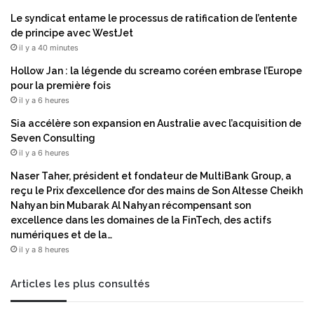
l
i
e
Le syndicat entame le processus de ratification de l’entente
t
s
de principe avec WestJet
e
p
il y a 40 minutes
n
l
Hollow Jan : la légende du screamo coréen embrase l’Europe
t
u
pour la première fois
d
s
il y a 6 heures
e
a
m
x
Sia accélère son expansion en Australie avec l’acquisition de
a
é
Seven Consulting
n
s
il y a 6 heures
d
s
e
Naser Taher, président et fondateur de MultiBank Group, a
u
r
reçu le Prix d’excellence d’or des mains de Son Altesse Cheikh
r
r
Nahyan bin Mubarak Al Nahyan récompensant son
l
é
excellence dans les domaines de la FinTech, des actifs
'
p
numériques et de la…
i
a
il y a 8 heures
n
r
n
a
o
Articles les plus consultés
t
v
i
a