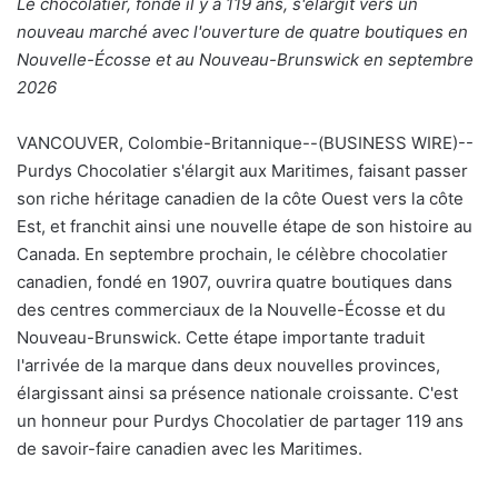
Le chocolatier, fondé il y a 119 ans, s'élargit vers un
y
nouveau marché avec l'ouverture de quatre boutiques en
e
Nouvelle-Écosse et au Nouveau-Brunswick en septembre
r
2026
u
n
VANCOUVER, Colombie-Britannique--(BUSINESS WIRE)--
c
Purdys Chocolatier s'élargit aux Maritimes, faisant passer
o
son riche héritage canadien de la côte Ouest vers la côte
u
Est, et franchit ainsi une nouvelle étape de son histoire au
r
Canada. En septembre prochain, le célèbre chocolatier
r
canadien, fondé en 1907, ouvrira quatre boutiques dans
i
des centres commerciaux de la Nouvelle-Écosse et du
e
Nouveau-Brunswick. Cette étape importante traduit
l
l'arrivée de la marque dans deux nouvelles provinces,
élargissant ainsi sa présence nationale croissante. C'est
un honneur pour Purdys Chocolatier de partager 119 ans
de savoir-faire canadien avec les Maritimes.