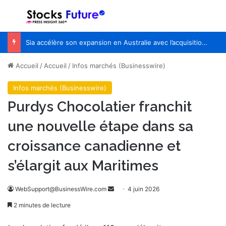
Menu
R
Sia accélère son expansion en Australie avec l’acquisition de Seven Consulting
Accueil
/
Accueil
/
Infos marchés (Businesswire)
Infos marchés (Businesswire)
Purdys Chocolatier franchit
une nouvelle étape dans sa
croissance canadienne et
s’élargit aux Maritimes
WebSupport@BusinessWire.com
E
4 juin 2026
n
2 minutes de lecture
v
o