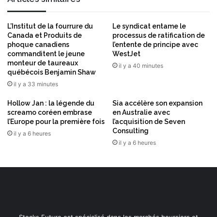
v
d
o
e
i
m
L’Institut de la fourrure du
Le syndicat entame le
r
a
Canada et Produits de
processus de ratification de
f
phoque canadiens
l’entente de principe avec
n
a
commanditent le jeune
WestJet
d
monteur de taureaux
c
e
il y a 40 minutes
québécois Benjamin Shaw
i
c
l
il y a 33 minutes
r
i
o
Hollow Jan : la légende du
Sia accélère son expansion
t
i
screamo coréen embrase
en Australie avec
é
s
l’Europe pour la première fois
l’acquisition de Seven
s
s
Consulting
il y a 6 heures
o
a
il y a 6 heures
n
n
r
t
é
e
s
d
e
'
a
e
u
x
d