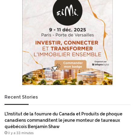
J
r
e
t
f
l
f
e
r
s
e
m
y
a
E
r
p
c
s
h
t
é
e
s
i
e
n
u
q
r
u
Recent Stories
o
i
p
s
é
L’Institut de la fourrure du Canada et Produits de phoque
o
e
canadiens commanditent le jeune monteur de taureaux
u
n
québécois Benjamin Shaw
h
s
il y a 33 minutes
a