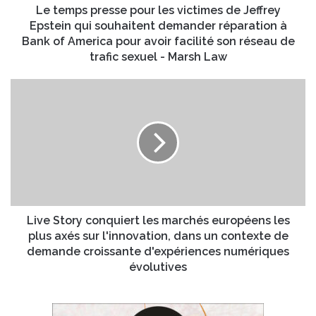
s
e
Le temps presse pour les victimes de Jeffrey
s
s
Epstein qui souhaitent demander réparation à
e
s
Bank of America pour avoir facilité son réseau de
E
e
trafic sexuel - Marsh Law
m
p
a
o
L
i
u
i
l
r
v
l
e
e
S
s
t
v
o
i
r
c
y
t
c
Live Story conquiert les marchés européens les
i
o
plus axés sur l'innovation, dans un contexte de
m
n
demande croissante d'expériences numériques
e
q
évolutives
s
u
d
i
e
e