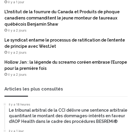
e
il y a 1 jour
G
L’Institut de la fourrure du Canada et Produits de phoque
r
canadiens commanditent le jeune monteur de taureaux
a
québécois Benjamin Shaw
n
il y a 2 jours
t
G
Le syndicat entame le processus de ratification de l’entente
u
de principe avec WestJet
d
il y a 2 jours
g
Hollow Jan : la légende du screamo coréen embrase l’Europe
e
pour la première fois
l
il y a 2 jours
a
u
p
Articles les plus consultés
o
s
il y a 18 heures
t
Le tribunal arbitral de la CCI délivre une sentence arbitrale
e
quantifiant le montant des dommages-intérêts en faveur
d
d’AOP Health dans le cadre des procédures BESREMi®
e
C
il y a 1 jour