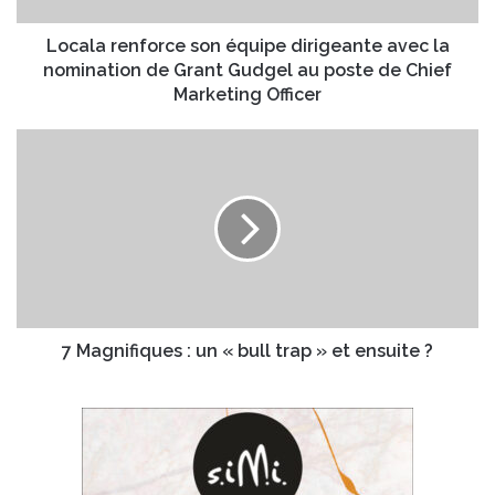
e
n
s
f
Locala renforce son équipe dirigeante avec la
s
o
nomination de Grant Gudgel au poste de Chief
e
r
Marketing Officer
E
c
m
e
7
a
s
M
i
o
a
l
n
g
é
n
q
i
u
f
i
i
p
q
e
u
7 Magnifiques : un « bull trap » et ensuite ?
d
e
i
s
r
:
i
u
g
n
e
«