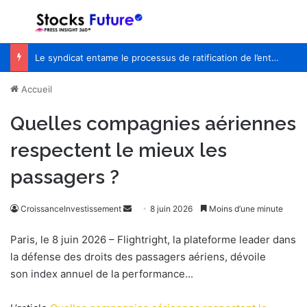
Menu
R
Le syndicat entame le processus de ratification de l’entente de principe avec WestJet
Accueil
Quelles compagnies aériennes
respectent le mieux les
passagers ?
CroissanceInvestissement
E
8 juin 2026
Moins d’une minute
n
Paris, le 8 juin 2026 – Flightright, la plateforme leader dans
v
la défense des droits des passagers aériens, dévoile
o
son index annuel de la performance...
y
e