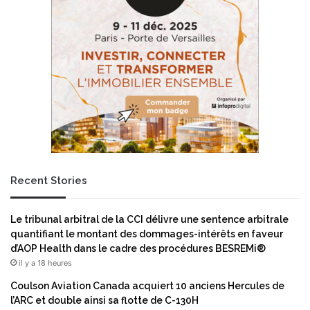
a
b
n
u
t
l
e
l
a
t
v
r
e
a
c
p
l
»
a
e
n
t
o
e
Recent Stories
m
n
i
s
n
u
Le tribunal arbitral de la CCI délivre une sentence arbitrale
a
i
quantifiant le montant des dommages-intérêts en faveur
t
t
d’AOP Health dans le cadre des procédures BESREMi®
i
e
il y a 18 heures
o
?
n
Coulson Aviation Canada acquiert 10 anciens Hercules de
d
l’ARC et double ainsi sa flotte de C-130H