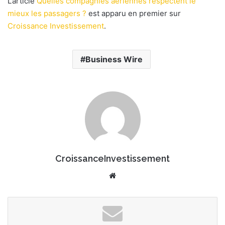
L’article
Quelles compagnies aériennes respectent le
r
mieux les passagers ?
est apparu en premier sur
u
n
Croissance Investissement
.
c
o
Business Wire
u
r
r
i
e
l
CroissanceInvestissement
We
bsi
te