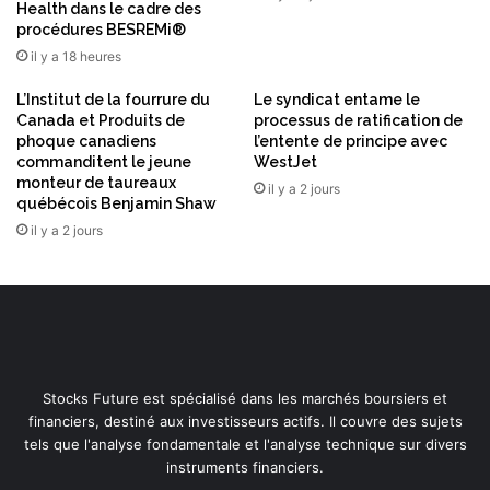
Health dans le cadre des
procédures BESREMi®
il y a 18 heures
L’Institut de la fourrure du
Le syndicat entame le
Canada et Produits de
processus de ratification de
phoque canadiens
l’entente de principe avec
commanditent le jeune
WestJet
monteur de taureaux
il y a 2 jours
québécois Benjamin Shaw
il y a 2 jours
Stocks Future est spécialisé dans les marchés boursiers et
financiers, destiné aux investisseurs actifs. Il couvre des sujets
tels que l'analyse fondamentale et l'analyse technique sur divers
instruments financiers.