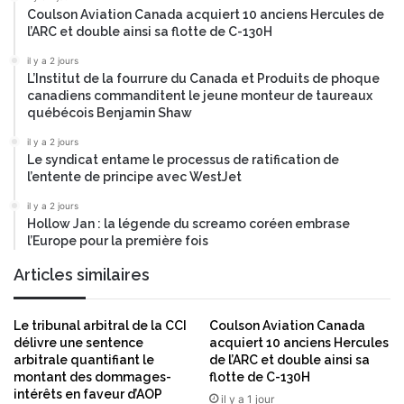
Coulson Aviation Canada acquiert 10 anciens Hercules de
h
l’ARC et double ainsi sa flotte de C-130H
i
e
il y a 2 jours
f
L’Institut de la fourrure du Canada et Produits de phoque
M
canadiens commanditent le jeune monteur de taureaux
a
québécois Benjamin Shaw
r
il y a 2 jours
k
Le syndicat entame le processus de ratification de
e
l’entente de principe avec WestJet
t
i
il y a 2 jours
Hollow Jan : la légende du screamo coréen embrase
n
l’Europe pour la première fois
g
O
Articles similaires
f
f
i
Le tribunal arbitral de la CCI
Coulson Aviation Canada
c
délivre une sentence
acquiert 10 anciens Hercules
e
arbitrale quantifiant le
de l’ARC et double ainsi sa
r
montant des dommages-
flotte de C-130H
intérêts en faveur d’AOP
il y a 1 jour