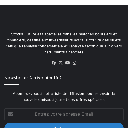
c
t
i
a
e
b
n
l
t
e
Stocks Future est spécialisé dans les marchés boursiers et
i
s
financiers, destiné aux investisseurs actifs. Il couvre des sujets
f
tels que l'analyse fondamentale et l'analyse technique sur divers
i
instruments financiers.
q
u
Facebook
X
YouTube
Instagram
e
Newsletter (arrive bientôt)
Abonnez-vous à notre liste de diffusion pour recevoir de
nouvelles mises à jour et des offres spéciales.
Entrez
votre
adresse