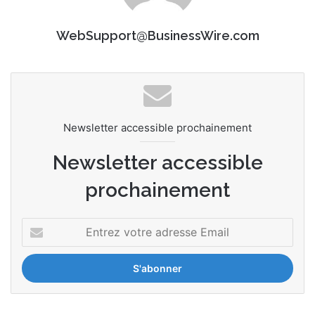
WebSupport@BusinessWire.com
Newsletter accessible prochainement
Newsletter accessible
prochainement
E
n
t
r
e
z
v