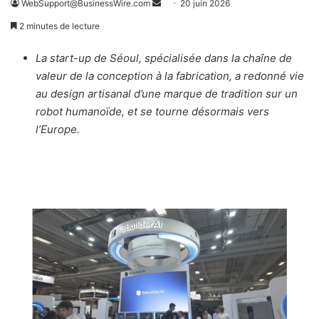
WebSupport@BusinessWire.com
E
20 juin 2026
n
2 minutes de lecture
v
o
La start-up de Séoul, spécialisée dans la chaîne de
y
valeur de la conception à la fabrication, a redonné vie
e
au design artisanal d’une marque de tradition sur un
r
robot humanoïde, et se tourne désormais vers
u
l’Europe.
n
c
o
u
r
r
i
e
l