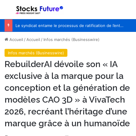
Menu
R
Le syndicat entame le processus de ratification de l’entente de principe avec WestJet
Accueil
/
Accueil
/
Infos marchés (Businesswire)
Infos marchés (Businesswire)
RebuilderAI dévoile son « IA
exclusive à la marque pour la
conception et la génération de
modèles CAO 3D » à VivaTech
2026, recréant l’héritage d’une
marque grâce à un humanoïde