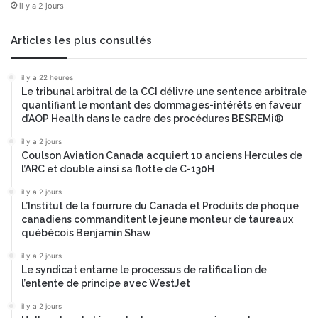
il y a 2 jours
c
r
t
l
e
e
Articles les plus consultés
u
s
r
s
il y a 22 heures
t
e
Le tribunal arbitral de la CCI délivre une sentence arbitrale
e
r
quantifiant le montant des dommages-intérêts en faveur
c
v
d’AOP Health dans le cadre des procédures BESREMi®
h
i
n
il y a 2 jours
c
Coulson Aviation Canada acquiert 10 anciens Hercules de
i
e
l’ARC et double ainsi sa flotte de C-130H
q
s
u
b
il y a 2 jours
e
a
L’Institut de la fourrure du Canada et Produits de phoque
;
n
canadiens commanditent le jeune monteur de taureaux
I
c
québécois Benjamin Shaw
n
a
il y a 2 jours
é
i
Le syndicat entame le processus de ratification de
s
r
l’entente de principe avec WestJet
d
e
e
s
il y a 2 jours