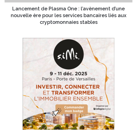
n
t
c
d
Lancement de Plasma One : l’avènement d’une
i
e
nouvelle ère pour les services bancaires liés aux
e
P
cryptomonnaies stables
n
l
v
a
i
s
c
m
e
a
-
O
p
n
r
e
é
:
s
l
i
’
d
a
e
v
n
è
t
n
d
e
’
m
I
e