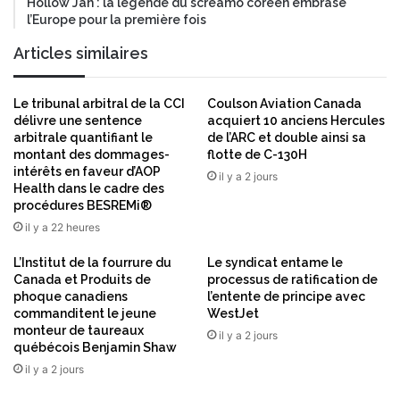
V
Hollow Jan : la légende du screamo coréen embrase
l
l’Europe pour la première fois
e
i
g
é
Articles similaires
a
s
d
a
e
u
Le tribunal arbitral de la CCI
Coulson Aviation Canada
v
x
délivre une sentence
acquiert 10 anciens Hercules
i
c
arbitrale quantifiant le
de l’ARC et double ainsi sa
e
montant des dommages-
flotte de C-130H
r
n
intérêts en faveur d’AOP
y
il y a 2 jours
Health dans le cadre des
t
p
procédures BESREMi®
d
t
i
il y a 22 heures
o
r
m
L’Institut de la fourrure du
Le syndicat entame le
e
o
Canada et Produits de
processus de ratification de
c
n
phoque canadiens
l’entente de principe avec
t
n
commanditent le jeune
WestJet
r
a
monteur de taureaux
il y a 2 jours
i
i
québécois Benjamin Shaw
c
e
il y a 2 jours
e
s
s
s