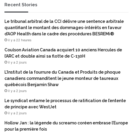
Recent Stories
l
n
l
t
u
d
Le tribunal arbitral de la CCI délivre une sentence arbitrale
m
’
quantifiant le montant des dommages-intérêts en faveur
i
u
d’AOP Health dans le cadre des procédures BESREMi®
n
n
il y a 22 heures
a
e
,
n
Coulson Aviation Canada acquiert 10 anciens Hercules de
a
o
l’ARC et double ainsi sa flotte de C-130H
u
u
il y a 2 jours
p
v
L’Institut de la fourrure du Canada et Produits de phoque
o
e
canadiens commanditent le jeune monteur de taureaux
s
l
québécois Benjamin Shaw
t
l
il y a 2 jours
e
e
d
è
Le syndicat entame le processus de ratification de l’entente
e
r
de principe avec WestJet
d
e
il y a 2 jours
i
p
Hollow Jan : la légende du screamo coréen embrase l’Europe
r
o
pour la première fois
e
u