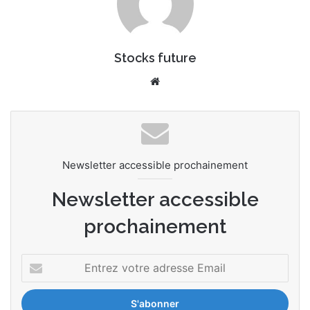
Stocks future
We
bsi
te
Newsletter accessible prochainement
Newsletter accessible
prochainement
E
n
t
r