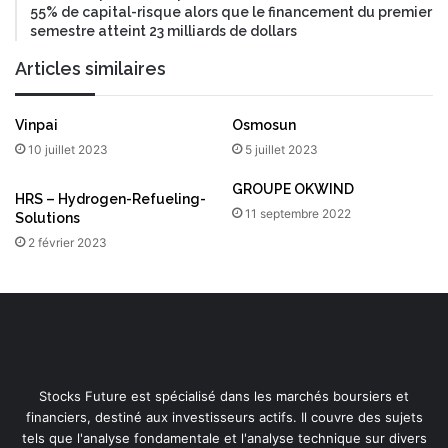
55% de capital-risque alors que le financement du premier
semestre atteint 23 milliards de dollars
Articles similaires
Vinpai
Osmosun
10 juillet 2023
5 juillet 2023
GROUPE OKWIND
HRS – Hydrogen-Refueling-
11 septembre 2022
Solutions
2 février 2023
Stocks Future est spécialisé dans les marchés boursiers et
financiers, destiné aux investisseurs actifs. Il couvre des sujets
tels que l'analyse fondamentale et l'analyse technique sur divers