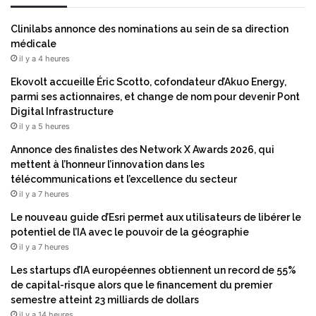
a
n
Clinilabs annonce des nominations au sein de sa direction
c
médicale
e
il y a 4 heures
Ekovolt accueille Éric Scotto, cofondateur d’Akuo Energy,
parmi ses actionnaires, et change de nom pour devenir Pont
Digital Infrastructure
il y a 5 heures
Annonce des finalistes des Network X Awards 2026, qui
mettent à l’honneur l’innovation dans les
télécommunications et l’excellence du secteur
il y a 7 heures
Le nouveau guide d’Esri permet aux utilisateurs de libérer le
potentiel de l’IA avec le pouvoir de la géographie
il y a 7 heures
Les startups d’IA européennes obtiennent un record de 55%
de capital-risque alors que le financement du premier
semestre atteint 23 milliards de dollars
il y a 14 heures