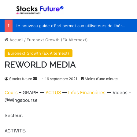
Menu
R
Le nouveau guide d’Esri permet aux utilisateurs de libérer le potentiel de l’IA avec le pouvoir de la géographie
Accueil
/
Euronext Growth (EX Alternext)
Euronext Growth (EX Alternext)
REWORLD MEDIA
Stocks future
E
16 septembre 2021
Moins d’une minute
n
Cours
– GRAPH —
ACTUS
—
Infos Financières
— Videos –
v
@Wingsbourse
o
y
Secteur:
e
r
ACTIVITE:
u