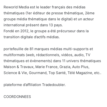
n
c
Reworld Media est le leader français des médias
o
thématiques (1er éditeur de presse thématique, 2ème
u
groupe média thématique dans le digital) et un acteur
r
international présent dans 13 pays.
r
Fondé en 2012, le groupe a été précurseur dans la
i
transition digitale d’actifs médias.
e
l
portefeuille de 81 marques médias multi-supports et
multiformats (web, rédactionnels, vidéos, audio, TV
thématiques et évènements) dans 11 univers thématiques
Maison & Travaux, Marie France, Grazia, Auto Plus,
Science & Vie, Gourmand, Top Santé, Télé Magazine, etc..
plateforme d’affiliation Tradedoubler.
COORDONNEES