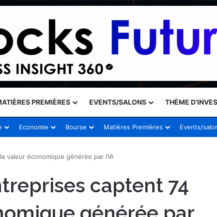
ATIÈRES PREMIÈRES
EVENTS/SALONS
THÈME D’INVE
e
Economie
Bourse
Matières Premières
Events/salo
la valeur économique générée par l’IA
treprises captent 74
onomique générée par