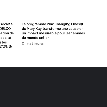
société
Le programme Pink Changing Lives®
CODELCO
de Mary Kay transforme une cause en
dation de
un impact mesurable pour les femmes
ficacité
du monde entier
s les
il y a 3 heures
N IOWN®