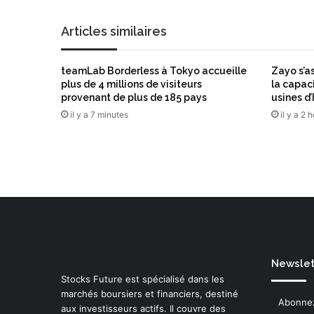
i
e
l
r
Articles similaires
f
r
a
teamLab Borderless à Tokyo accueille
Zayo s’a
n
plus de 4 millions de visiteurs
la capac
ç
provenant de plus de 185 pays
usines d’
a
il y a 7 minutes
il y a 2 
i
s
d
u
c
o
n
s
e
i
Newslett
l
Stocks Future est spécialisé dans les
e
marchés boursiers et financiers, destiné
t
Abonnez
aux investisseurs actifs. Il couvre des