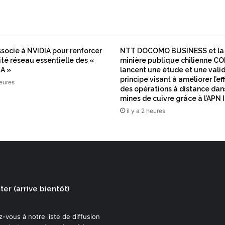
t
r
o
n
i
ssocie à NVIDIA pour renforcer
NTT DOCOMO BUSINESS et la 
q
ité réseau essentielle des «
minière publique chilienne 
u
IA »
lancent une étude et une vali
e
principe visant à améliorer l’ef
heures
p
des opérations à distance dan
e
mines de cuivre grâce à l’AP
u
il y a 2 heures
t
-
e
l
l
e
r
er (arrive bientôt)
é
e
l
-vous à notre liste de diffusion