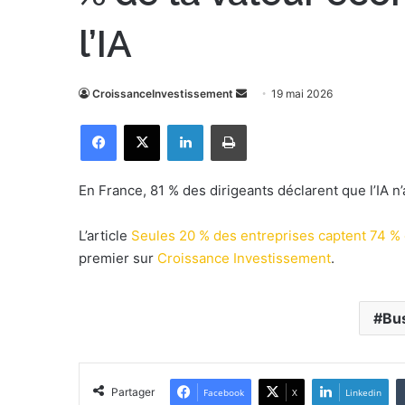
l’IA
CroissanceInvestissement
E
19 mai 2026
n
Facebook
X
Linkedin
Imprimer
v
o
y
En France, 81 % des dirigeants déclarent que l’IA n’
e
r
L’article
Seules 20 % des entreprises captent 74 % 
u
premier sur
Croissance Investissement
.
n
c
o
Bu
u
r
r
Partager
Facebook
X
Linkedin
i