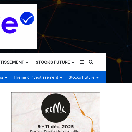
Sidebar (barre latéral
Rechercher
STISSEMENT
STOCKS FUTURE
ns
Thème d’investissement
Stocks Future