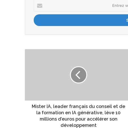
E
n
t
r
e
z
v
o
t
M
r
i
e
s
a
t
d
e
r
r
e
I
s
A
s
,
e
l
Mister IA, leader français du conseil et de
E
e
la formation en IA générative, lève 10
m
a
millions d’euros pour accélérer son
a
d
développement