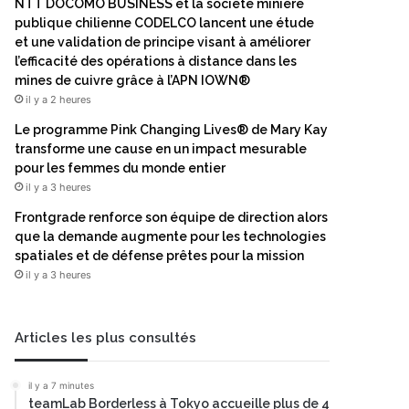
NTT DOCOMO BUSINESS et la société minière
publique chilienne CODELCO lancent une étude
et une validation de principe visant à améliorer
l’efficacité des opérations à distance dans les
mines de cuivre grâce à l’APN IOWN®
il y a 2 heures
Le programme Pink Changing Lives® de Mary Kay
transforme une cause en un impact mesurable
pour les femmes du monde entier
il y a 3 heures
Frontgrade renforce son équipe de direction alors
que la demande augmente pour les technologies
spatiales et de défense prêtes pour la mission
il y a 3 heures
Articles les plus consultés
il y a 7 minutes
teamLab Borderless à Tokyo accueille plus de 4