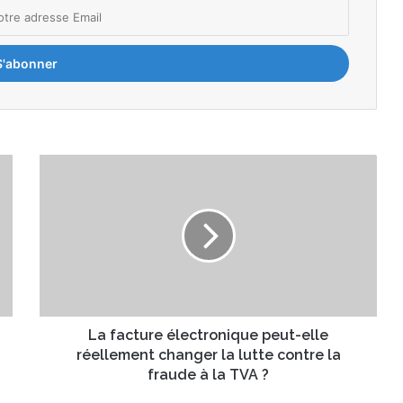
L
a
f
a
c
t
u
r
e
é
La facture électronique peut-elle
l
réellement changer la lutte contre la
e
fraude à la TVA ?
c