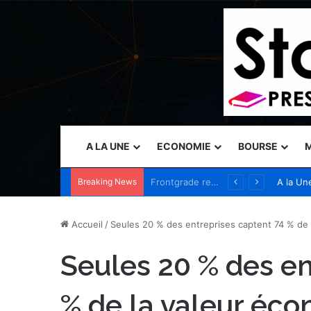
A LA UNE
ECONOMIE
BOURSE
M
Breaking News
Vercel nomme Amit Agarwal, CEO de Standard Template Labs et ancien président de Datadog, au conseil d’administration
A la Un
Accueil
/
Seules 20 % des entreprises captent 74 % de 
Seules 20 % des en
% de la valeur éc