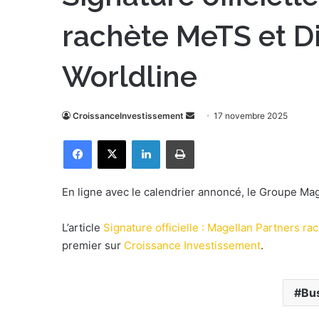
rachète MeTS et Di
Worldline
CroissanceInvestissement
E
17 novembre 2025
n
Facebook
X
Linkedin
Imprimer
v
o
y
En ligne avec le calendrier annoncé, le Groupe Mag
e
r
L’article
Signature officielle : Magellan Partners ra
u
premier sur
Croissance Investissement
.
n
c
o
Bu
u