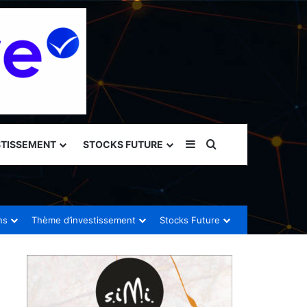
Sidebar (barre latéral
Rechercher
STISSEMENT
STOCKS FUTURE
ns
Thème d’investissement
Stocks Future