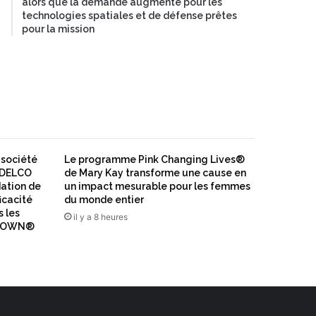
alors que la demande augmente pour les
technologies spatiales et de défense prêtes
pour la mission
société
Le programme Pink Changing Lives®
CODELCO
de Mary Kay transforme une cause en
dation de
un impact mesurable pour les femmes
ficacité
du monde entier
s les
il y a 8 heures
N IOWN®