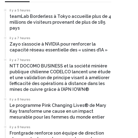
il y a 5 heures
teamLab Borderless à Tokyo accueille plus de 4
millions de visiteurs provenant de plus de 185
pays
il y a 7 heures
Zayo s’associe à NVIDIA pour renforcer la
capacité réseau essentielle des « usines d’IA »
il y a 7 heures
NTT DOCOMO BUSINESS et la société minière
publique chilienne CODELCO lancent une étude
et une validation de principe visant à améliorer
l’efficacité des opérations à distance dans les
mines de cuivre grâce à l’APN IOWN®
il y a 8 heures
Le programme Pink Changing Lives® de Mary
Kay transforme une cause en un impact
mesurable pour les femmes du monde entier
il y a 9 heures
Frontgrade renforce son équipe de direction