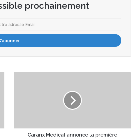
ssible prochainement
C
a
r
a
n
x
M
e
d
i
Caranx Medical annonce la première