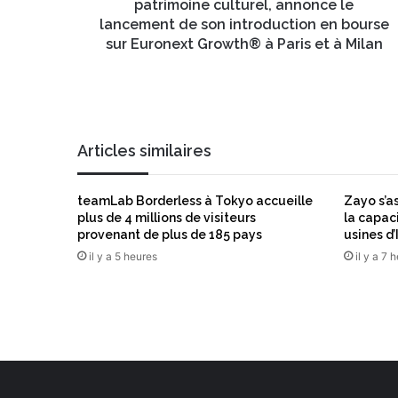
i
patrimoine culturel, annonce le
m
o
lancement de son introduction en bourse
a
n
sur Euronext Growth® à Paris et à Milan
i
n
l
i
e
r
i
Articles similaires
t
a
l
teamLab Borderless à Tokyo accueille
Zayo s’a
i
plus de 4 millions de visiteurs
la capac
e
provenant de plus de 185 pays
usines d’
n
il y a 5 heures
il y a 7 
d
e
l
a
g
e
s
t