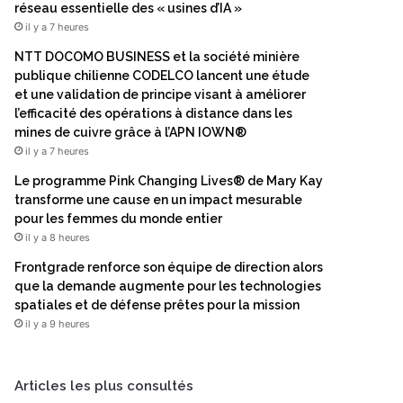
réseau essentielle des « usines d’IA »
il y a 7 heures
NTT DOCOMO BUSINESS et la société minière
publique chilienne CODELCO lancent une étude
et une validation de principe visant à améliorer
l’efficacité des opérations à distance dans les
mines de cuivre grâce à l’APN IOWN®
il y a 7 heures
Le programme Pink Changing Lives® de Mary Kay
transforme une cause en un impact mesurable
pour les femmes du monde entier
il y a 8 heures
Frontgrade renforce son équipe de direction alors
que la demande augmente pour les technologies
spatiales et de défense prêtes pour la mission
il y a 9 heures
Articles les plus consultés