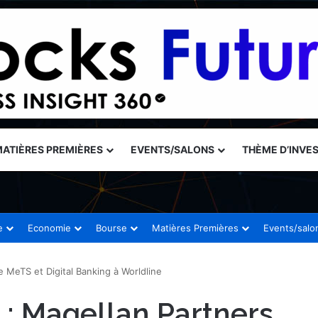
ATIÈRES PREMIÈRES
EVENTS/SALONS
THÈME D’INVE
e
Economie
Bourse
Matières Premières
Events/salo
te MeTS et Digital Banking à Worldline
e : Magellan Partners