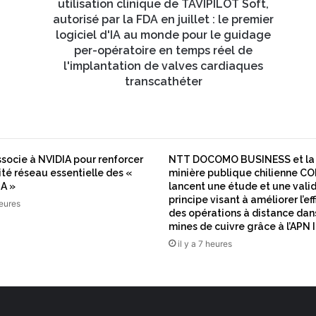
c
utilisation clinique de TAVIPILOT Soft,
a
autorisé par la FDA en juillet : le premier
l
logiciel d'IA au monde pour le guidage
a
per-opératoire en temps réel de
n
l'implantation de valves cardiaques
n
transcathéter
o
n
c
e
l
ssocie à NVIDIA pour renforcer
NTT DOCOMO BUSINESS et la 
a
ité réseau essentielle des «
minière publique chilienne 
p
IA »
lancent une étude et une vali
r
principe visant à améliorer l’ef
heures
e
des opérations à distance dan
m
mines de cuivre grâce à l’AP
i
il y a 7 heures
è
r
e
u
t