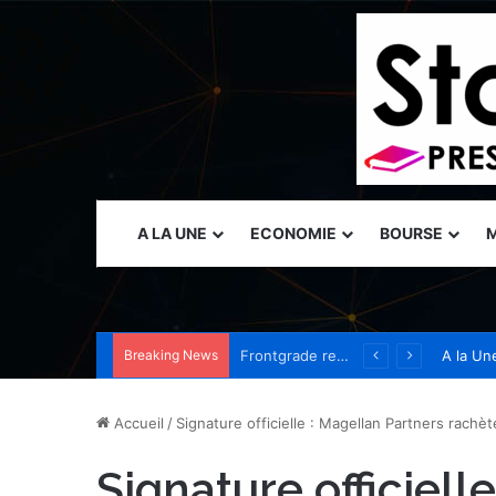
A LA UNE
ECONOMIE
BOURSE
M
Breaking News
Vercel nomme Amit Agarwal, CEO de Standard Template Labs et ancien président de Datadog, au conseil d’administration
A la Un
Accueil
/
Signature officielle : Magellan Partners rachè
Signature officiell