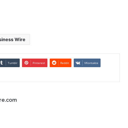
siness Wire
Tumblr
Pinterest
Reddit
VKontakte
re.com