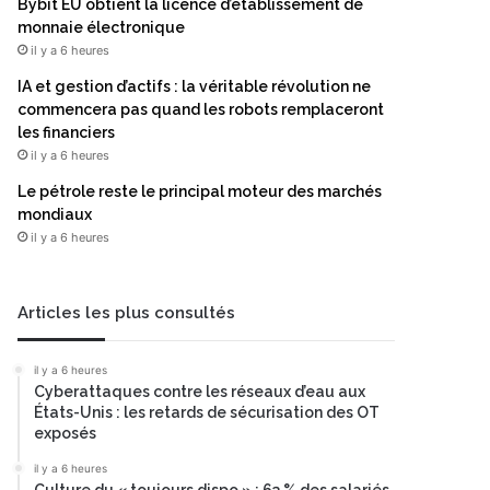
Bybit EU obtient la licence d’établissement de
monnaie électronique
il y a 6 heures
IA et gestion d’actifs : la véritable révolution ne
commencera pas quand les robots remplaceront
les financiers
il y a 6 heures
Le pétrole reste le principal moteur des marchés
mondiaux
il y a 6 heures
Articles les plus consultés
il y a 6 heures
Cyberattaques contre les réseaux d’eau aux
États-Unis : les retards de sécurisation des OT
exposés
il y a 6 heures