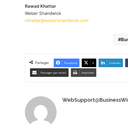
Rawad Khattar
Weber Shandwick
rkhattar@webershandwick.com
Bu
Partager
Facebook
X
Linkedin
Partager par email
Imprimer
WebSupport@BusinessWi