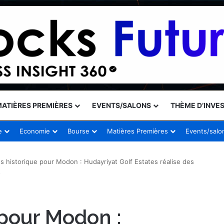
ATIÈRES PREMIÈRES
EVENTS/SALONS
THÈME D’INVE
e
Economie
Bourse
Matières Premières
Events/salo
s historique pour Modon : Hudayriyat Golf Estates réalise des
s
 pour Modon :