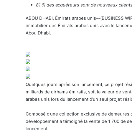
o
81 % des acquéreurs sont de nouveaux clien
u
r
ABOU DHABI, Émirats arabes unis--(BUSINESS WIRE
r
immobilier des Émirats arabes unis avec le lancemen
i
Abou Dhabi.
e
l
Quelques jours après son lancement, ce projet rés
milliards de dirhams émiratis, soit la valeur de ve
arabes unis lors du lancement d’un seul projet rési
Composé d’une collection exclusive de demeures de g
développement a témoigné la vente de 1 700 de s
lancement.