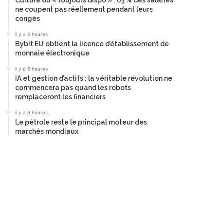
Culture du « toujours dispo » : 63 % des salariés
ne coupent pas réellement pendant leurs
congés
il y a 6 heures
Bybit EU obtient la licence d’établissement de
monnaie électronique
il y a 6 heures
IA et gestion d’actifs : la véritable révolution ne
commencera pas quand les robots
remplaceront les financiers
il y a 6 heures
Le pétrole reste le principal moteur des
marchés mondiaux