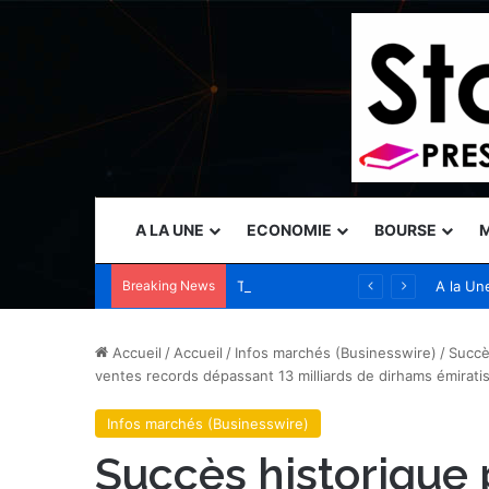
A LA UNE
ECONOMIE
BOURSE
M
Breaking News
Tanium présente des capacités de sécurité autonome au Black Hat USA 2026 pour permettre aux opérateurs de garder une longueur d’avance sur les menaces accélérées par l’IA
A la Un
Accueil
/
Accueil
/
Infos marchés (Businesswire)
/
Succè
ventes records dépassant 13 milliards de dirhams émirati
Infos marchés (Businesswire)
Succès historique