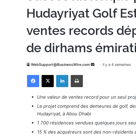
Hudayriyat Golf Es
ventes records dép
de dirhams émirat
WebSupport@BusinessWire.com
E
il y a 4 semaines
n
Facebook
X
Linkedin
Imprimer
v
o
y
Une valeur de ventes record pour un seul proj
e
Le projet comprend des demeures de golf, des v
r
Hudayriyat, à Abou Dhabi
u
1 700 résidences vendues quelques jours seu
n
c
15 % des acquéreurs sont des non-résidents a