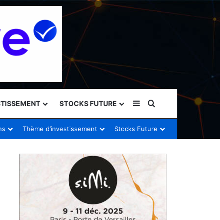
Sidebar (barre latéral
Rechercher
STISSEMENT
STOCKS FUTURE
ns
Thème d’investissement
Stocks Future