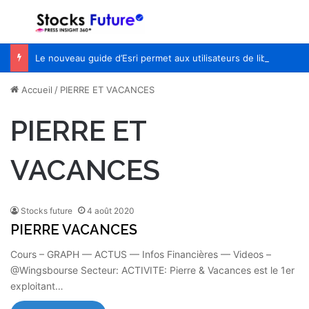
Menu
R
Le nouveau guide d’Esri permet aux utilisateurs de libérer le potentiel de l’IA avec le pouvoir de la géographie
Accueil
/
PIERRE ET VACANCES
PIERRE ET
VACANCES
Stocks future
4 août 2020
PIERRE VACANCES
Cours – GRAPH — ACTUS — Infos Financières — Videos –
@Wingsbourse Secteur: ACTIVITE: Pierre & Vacances est le 1er
exploitant…