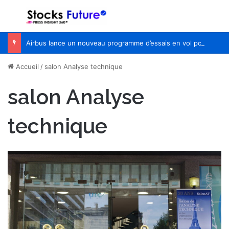
Menu
R
Airbus lance un nouveau programme d’essais en vol pour Wing of Tomorrow
Accueil
/
salon Analyse technique
salon Analyse
technique