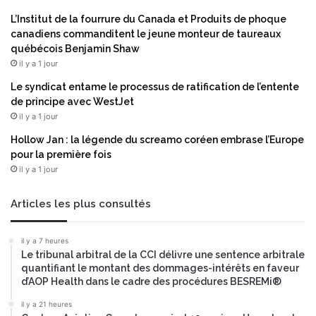
L’Institut de la fourrure du Canada et Produits de phoque
canadiens commanditent le jeune monteur de taureaux
québécois Benjamin Shaw
il y a 1 jour
Le syndicat entame le processus de ratification de l’entente
de principe avec WestJet
il y a 1 jour
Hollow Jan : la légende du screamo coréen embrase l’Europe
pour la première fois
il y a 1 jour
Articles les plus consultés
il y a 7 heures
Le tribunal arbitral de la CCI délivre une sentence arbitrale
quantifiant le montant des dommages-intérêts en faveur
d’AOP Health dans le cadre des procédures BESREMi®
il y a 21 heures