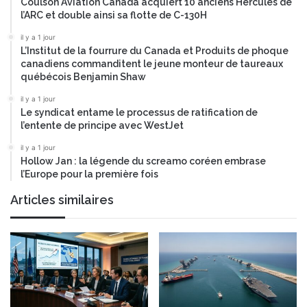
Coulson Aviation Canada acquiert 10 anciens Hercules de
l’ARC et double ainsi sa flotte de C-130H
il y a 1 jour
L’Institut de la fourrure du Canada et Produits de phoque
canadiens commanditent le jeune monteur de taureaux
québécois Benjamin Shaw
il y a 1 jour
Le syndicat entame le processus de ratification de
l’entente de principe avec WestJet
il y a 1 jour
Hollow Jan : la légende du screamo coréen embrase
l’Europe pour la première fois
Articles similaires