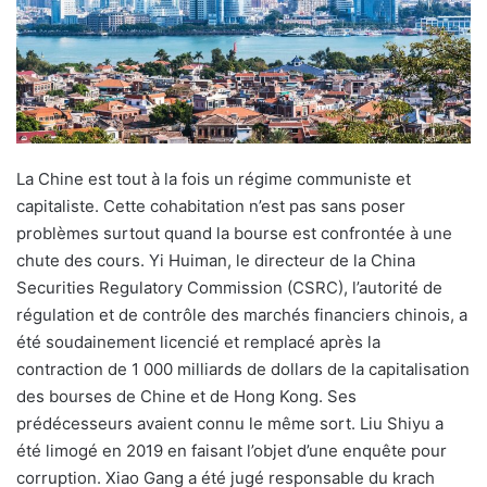
u
n
c
o
u
r
r
La Chine est tout à la fois un régime communiste et
i
capitaliste. Cette cohabitation n’est pas sans poser
e
problèmes surtout quand la bourse est confrontée à une
l
chute des cours. Yi Huiman, le directeur de la China
Securities Regulatory Commission (CSRC), l’autorité de
régulation et de contrôle des marchés financiers chinois, a
été soudainement licencié et remplacé après la
contraction de 1 000 milliards de dollars de la capitalisation
des bourses de Chine et de Hong Kong. Ses
prédécesseurs avaient connu le même sort. Liu Shiyu a
été limogé en 2019 en faisant l’objet d’une enquête pour
corruption. Xiao Gang a été jugé responsable du krach