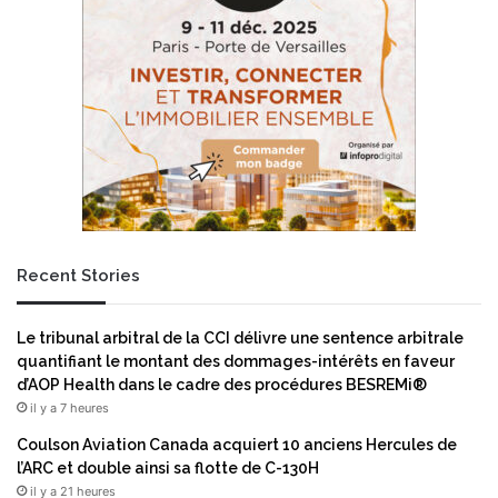
n
f
a
a
c
i
e
t
s
d
e
e
t
l
r
a
é
r
s
é
i
s
l
i
Recent Stories
i
s
e
t
n
a
Le tribunal arbitral de la CCI délivre une sentence arbitrale
c
n
quantifiant le montant des dommages-intérêts en faveur
e
c
d’AOP Health dans le cadre des procédures BESREMi®
e
il y a 7 heures
Coulson Aviation Canada acquiert 10 anciens Hercules de
l’ARC et double ainsi sa flotte de C-130H
il y a 21 heures