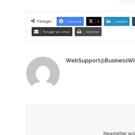
Partager
Facebook
X
Linkedin
Partager par email
Imprimer
WebSupport@BusinessWi
Newsletter ac