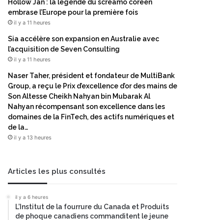
Hollow Jan : la légende du screamo coréen
embrase l’Europe pour la première fois
il y a 11 heures
Sia accélère son expansion en Australie avec
l’acquisition de Seven Consulting
il y a 11 heures
Naser Taher, président et fondateur de MultiBank
Group, a reçu le Prix d’excellence d’or des mains de
Son Altesse Cheikh Nahyan bin Mubarak Al
Nahyan récompensant son excellence dans les
domaines de la FinTech, des actifs numériques et
de la…
il y a 13 heures
Articles les plus consultés
il y a 6 heures
L’Institut de la fourrure du Canada et Produits
de phoque canadiens commanditent le jeune