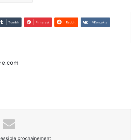
Tumblr
Pinterest
Reddit
VKontakte
re.com
cessible prochainement