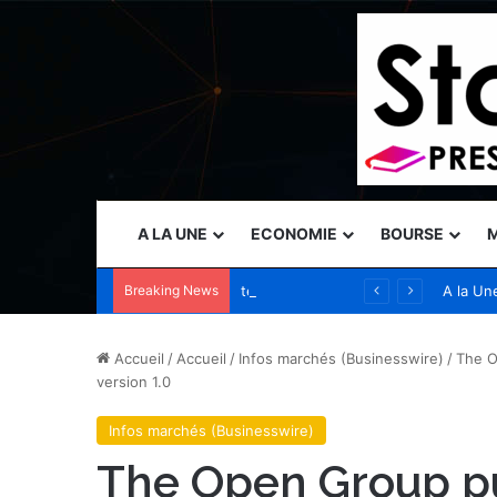
A LA UNE
ECONOMIE
BOURSE
M
Breaking News
teamLab Borderless à Tokyo accueille plus de 4 millions de visiteurs provenant de plus de 185 pays
A la Un
Accueil
/
Accueil
/
Infos marchés (Businesswire)
/
The O
version 1.0
Infos marchés (Businesswire)
The Open Group pu