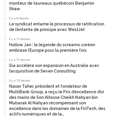
monteur de taureaux québécois Benjamin
Shaw
il y a 6 heures
Le syndicat entame le processus de ratification
de l’entente de principe avec WestJet
il y a 11 heures
Hollow Jan : la légende du screamo coréen
embrase l’Europe pour la première fois
il y a 11 heures
Sia accélère son expansion en Australie avec
l’acquisition de Seven Consulting
il y a 13 heures
Naser Taher, président et fondateur de
MultiBank Group, a reçu le Prix d’excellence d’or
des mains de Son Altesse Cheikh Nahyan bin
Mubarak Al Nahyan récompensant son
excellence dans les domaines de la FinTech, des
actifs numériques et de la…