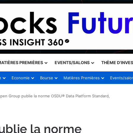
ATIÈRES PREMIÈRES
EVENTS/SALONS
THÈME D’INVE
e
Economie
Bourse
Matières Premières
Events/salo
pen Group publie la norme OSDU® Data Platform Standard,
blie la norme