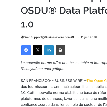
OSDU® Data Platfo
1.0
WebSupport@BusinessWire.com
E
11 juin 2026
n
Facebook
X
Linkedin
Imprimer
v
o
y
La nouvelle norme offre une base stable et intero
e
l’écosystème énergétique
r
u
SAN FRANCISCO--(BUSINESS WIRE)--
The Open G
n
des fournisseurs, a annoncé aujourd’hui la public
c
1.0. Cette nouvelle norme établit une base de référ
o
plateformes de données, favorisant ainsi une meill
u
confiance accrue dans l’ensemble du secteur de l’é
r