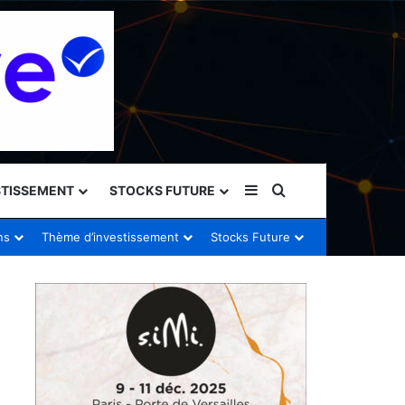
Sidebar (barre latéral
Rechercher
STISSEMENT
STOCKS FUTURE
ns
Thème d’investissement
Stocks Future