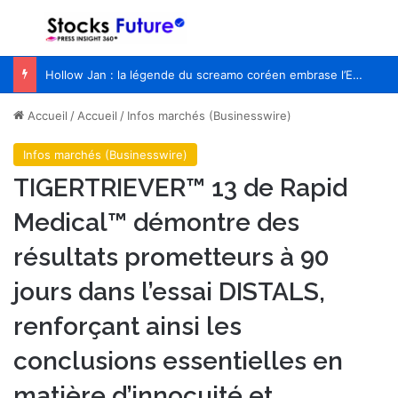
Menu
R
Hollow Jan : la légende du screamo coréen embrase l’Europe pour la première fois
Accueil
/
Accueil
/
Infos marchés (Businesswire)
Infos marchés (Businesswire)
TIGERTRIEVER™ 13 de Rapid
Medical™ démontre des
résultats prometteurs à 90
jours dans l’essai DISTALS,
renforçant ainsi les
conclusions essentielles en
matière d’innocuité et