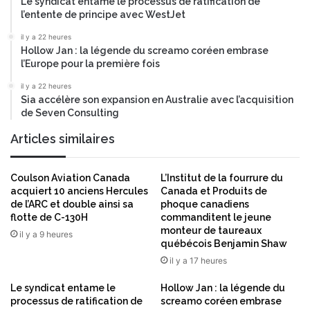
Le syndicat entame le processus de ratification de
a
i
l’entente de principe avec WestJet
i
p
il y a 22 heures
D
h
Hollow Jan : la légende du screamo coréen embrase
I
é
l’Europe pour la première fois
S
r
T
i
il y a 22 heures
A
Sia accélère son expansion en Australie avec l’acquisition
e
L
de Seven Consulting
p
S
o
Articles similaires
,
u
r
r
e
l
Coulson Aviation Canada
L’Institut de la fourrure du
n
'
acquiert 10 anciens Hercules
Canada et Produits de
f
é
de l’ARC et double ainsi sa
phoque canadiens
o
v
flotte de C-130H
commanditent le jeune
r
monteur de taureaux
o
il y a 9 heures
ç
québécois Benjamin Shaw
l
a
u
il y a 17 heures
n
t
t
Le syndicat entame le
Hollow Jan : la légende du
i
a
processus de ratification de
screamo coréen embrase
v