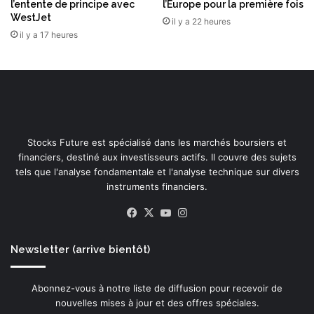
l’entente de principe avec
l’Europe pour la première fois
i
i
WestJet
n
il y a 22 heures
t
s
il y a 17 heures
é
i
m
l
o
e
n
s
d
c
i
o
a
n
l
Stocks Future est spécialisé dans les marchés boursiers et
c
e
financiers, destiné aux investisseurs actifs. Il couvre des sujets
l
d
tels que l'analyse fondamentale et l'analyse technique sur divers
u
e
instruments financiers.
s
l
i
Facebook
X
YouTube
Instagram
'
o
I
n
A
Newsletter (arrive bientôt)
s
e
s
Abonnez-vous à notre liste de diffusion pour recevoir de
s
nouvelles mises à jour et des offres spéciales.