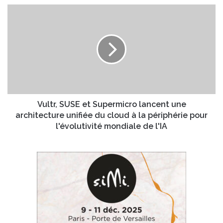
a
3
V
i
d
u
l
e
l
R
t
a
r
p
,
i
S
d
U
M
S
e
E
Vultr, SUSE et Supermicro lancent une
d
e
architecture unifiée du cloud à la périphérie pour
i
t
l'évolutivité mondiale de l'IA
c
S
a
u
l
p
™
e
d
r
é
m
m
i
o
c
n
r