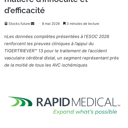
d’efficacité
Stocks future
E
8 mai 2026
3 minutes de lecture
n
n
Les données complètes présentées à l’ESOC 2026
v
renforcent les preuves cliniques à l’appui du
o
TIGERTRIEVER
™
13 pour le traitement de l’accident
y
vasculaire cérébral distal, un segment représentant près
e
de la moitié de tous les AVC ischémiques
r
u
n
c
o
u
r
r
i
e