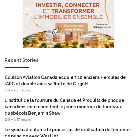
t
o
r
l
e
a
d
n
e
c
s
e
r
n
é
t
s
u
Recent Stories
u
n
l
e
t
a
Coulson Aviation Canada acquiert 10 anciens Hercules de
a
r
l’ARC et double ainsi sa flotte de C-130H
t
c
il y a 9 heures
s
h
p
i
L’Institut de la fourrure du Canada et Produits de phoque
r
t
canadiens commanditent le jeune monteur de taureaux
o
e
québécois Benjamin Shaw
m
c
il y a 17 heures
e
t
Le syndicat entame le processus de ratification de l’entente
t
u
de principe avec WestJet