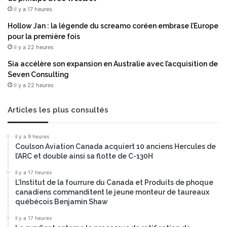
t
r
il y a 17 heures
e
e
u
u
Hollow Jan : la légende du screamo coréen embrase l’Europe
r
n
pour la première fois
s
i
il y a 22 heures
à
f
Sia accélère son expansion en Australie avec l’acquisition de
9
i
Seven Consulting
0
é
j
il y a 22 heures
e
o
d
u
u
Articles les plus consultés
r
c
s
l
il y a 9 heures
d
o
Coulson Aviation Canada acquiert 10 anciens Hercules de
a
u
l’ARC et double ainsi sa flotte de C-130H
n
d
s
à
il y a 17 heures
l
L’Institut de la fourrure du Canada et Produits de phoque
l
’
canadiens commanditent le jeune monteur de taureaux
a
québécois Benjamin Shaw
e
p
s
é
il y a 17 heures
s
r