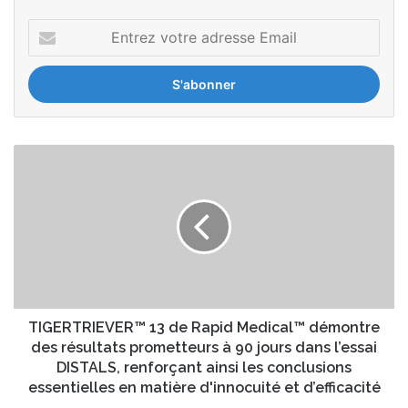
E
n
t
r
e
z
v
T
o
I
t
G
r
E
e
R
a
T
d
R
r
I
e
E
s
V
TIGERTRIEVER™ 13 de Rapid Medical™ démontre
s
E
des résultats prometteurs à 90 jours dans l’essai
e
R
DISTALS, renforçant ainsi les conclusions
E
™
essentielles en matière d'innocuité et d’efficacité
m
1