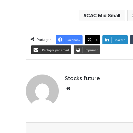
CAC Mid Small
Partager
Facebook
X
Linkedin
Partager par email
Imprimer
Stocks future
We
bsi
te