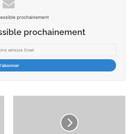
cessible prochainement
ssible prochainement
V
E
R
I
M
A