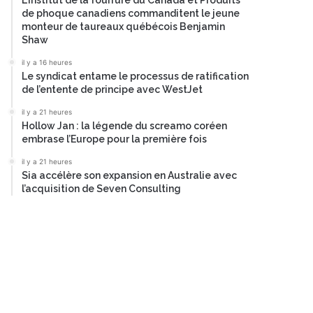
L’Institut de la fourrure du Canada et Produits
de phoque canadiens commanditent le jeune
monteur de taureaux québécois Benjamin
Shaw
il y a 16 heures
Le syndicat entame le processus de ratification
de l’entente de principe avec WestJet
il y a 21 heures
Hollow Jan : la légende du screamo coréen
embrase l’Europe pour la première fois
il y a 21 heures
Sia accélère son expansion en Australie avec
l’acquisition de Seven Consulting