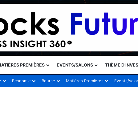
ATIÈRES PREMIÈRES
EVENTS/SALONS
THÈME D’INVE
e
Economie
Bourse
Matières Premières
Events/salo