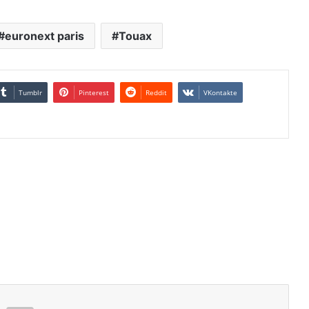
euronext paris
Touax
Tumblr
Pinterest
Reddit
VKontakte