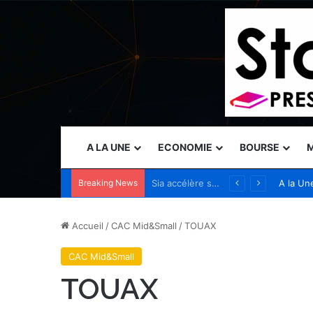
A LA UNE
ECONOMIE
BOURSE
M
Breaking News
Naser Taher, président et fondateur de MultiBank Group, a reçu le Prix d’excellence d’or des mains de Son Altesse Cheikh Nahyan bin Mubarak Al Nahyan récompensant son excellence dans les domaines de la FinTech, des actifs numériques et de la…
A la Un
Accueil
/
CAC Mid&Small
/
TOUAX
CAC Mid&Small
TOUAX