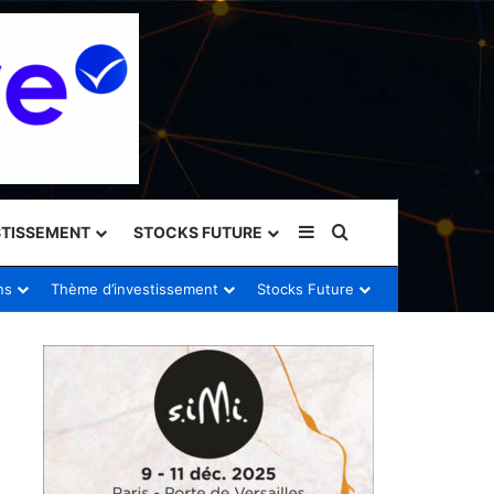
Sidebar (barre latéral
Rechercher
STISSEMENT
STOCKS FUTURE
ns
Thème d’investissement
Stocks Future