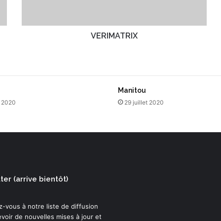
T
R
I
X
VERIMATRIX
Manitou
t 2020
29 juillet 2020
er (arrive bientôt)
-vous à notre liste de diffusion
voir de nouvelles mises à jour et