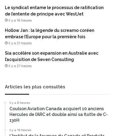
Le syndicat entame le processus de ratification
de l’entente de principe avec WestJet
il y a 16 heures
Hollow Jan : la légende du screamo coréen
embrase l’Europe pour la première fois
il y a 21 heures
Sia accélère son expansion en Australie avec
l’acquisition de Seven Consulting
il y a 21 heures
Articles les plus consultés
il y a 8 heures
Coulson Aviation Canada acquiert 10 anciens
Hercules de l’ARC et double ainsi sa flotte de C-
130H
il y a 16 heures