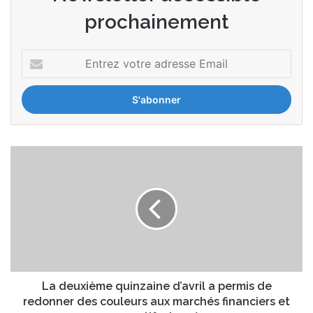
prochainement
Entrez
votre
adresse
Email
La
deuxième
quinzaine
d’avril
a
permis
de
redonner
des
couleurs
La deuxième quinzaine d’avril a permis de
aux
redonner des couleurs aux marchés financiers et