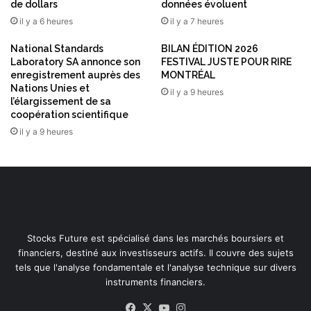
de dollars
données évoluent
il y a 6 heures
il y a 7 heures
National Standards
BILAN ÉDITION 2026
Laboratory SA annonce son
FESTIVAL JUSTE POUR RIRE
enregistrement auprès des
MONTRÉAL
Nations Unies et
il y a 9 heures
l’élargissement de sa
coopération scientifique
il y a 9 heures
Stocks Future est spécialisé dans les marchés boursiers et
financiers, destiné aux investisseurs actifs. Il couvre des sujets
tels que l'analyse fondamentale et l'analyse technique sur divers
instruments financiers.
Facebook
X
YouTube
Instagram