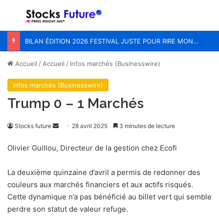
Menu
R
BILAN ÉDITION 2026 FESTIVAL JUSTE POUR RIRE MONTRÉAL
Accueil
/
Accueil
/
Infos marchés (Businesswire)
Infos marchés (Businesswire)
Trump 0 – 1 Marchés
Envoyer
Stocks future
28 avril 2025
3 minutes de lecture
un
Olivier Guillou, Directeur de la gestion chez Ecofi
courriel
La deuxième quinzaine d’avril a permis de redonner des
couleurs aux marchés financiers et aux actifs risqués.
Cette dynamique n’a pas bénéficié au billet vert qui semble
perdre son statut de valeur refuge.