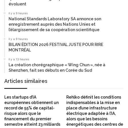
évoluent
il y a 9 heures
National Standards Laboratory SA annonce son
enregistrement auprès des Nations Unies et
l’élargissement de sa coopération scientifique
il y a 9 heures
BILAN ÉDITION 2026 FESTIVAL JUSTE POUR RIRE
MONTRÉAL
il y a 13 heures
La création chorégraphique « Wing Chun », née à
Shenzhen, fait ses débuts en Corée du Sud
Articles similaires
Les startups d’IA
Rehlko définit les conditions
européennes obtiennent un
indispensables à la mise en
record de 55% de capital-
place d’une infrastructure
risque alors que le
électrique adaptée à l’IA,
financement du premier
alors que les besoins
semestre atteint 23 milliards
énergétiques des centres de