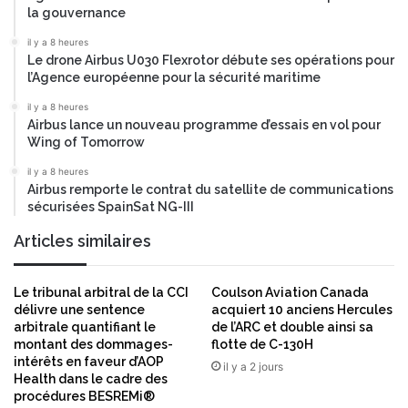
la gouvernance
l
’
e
e
il y a 8 heures
c
r
Le drone Airbus U030 Flexrotor débute ses opérations pour
o
r
l’Agence européenne pour la sécurité maritime
n
e
il y a 8 heures
t
u
Airbus lance un nouveau programme d’essais en vol pour
r
r
Wing of Tomorrow
e
s
l
q
il y a 8 heures
a
u
Airbus remporte le contrat du satellite de communications
f
sécurisées SpainSat NG-III
a
r
n
Articles similaires
a
t
u
i
d
q
Le tribunal arbitral de la CCI
Coulson Aviation Canada
e
u
délivre une sentence
acquiert 10 anciens Hercules
»
e
arbitrale quantifiant le
de l’ARC et double ainsi sa
.
s
montant des dommages-
flotte de C-130H
é
intérêts en faveur d’AOP
il y a 2 jours
Health dans le cadre des
v
procédures BESREMi®
o