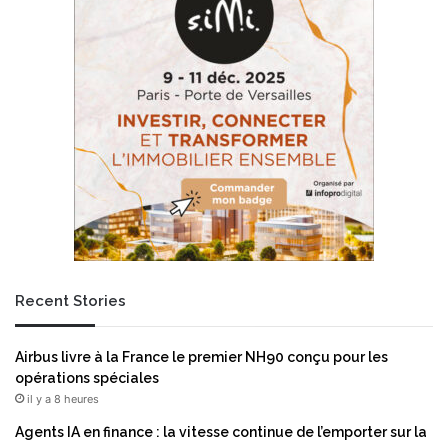
T
N
É
V
G
I
E
D
R
I
:
A
L
s
a
u
n
r
c
N
e
V
m
Q
e
L
n
i
Recent Stories
t
n
d
k
e
p
Airbus livre à la France le premier NH90 conçu pour les
l
o
opérations spéciales
a
u
il y a 8 heures
c
r
a
p
Agents IA en finance : la vitesse continue de l’emporter sur la