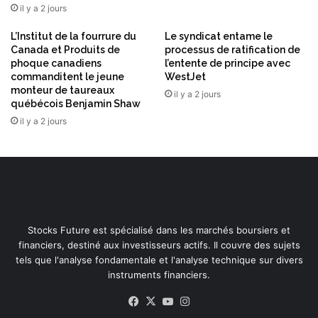
l
il y a 2 jours
u
L’Institut de la fourrure du
Le syndicat entame le
t
Canada et Produits de
processus de ratification de
i
phoque canadiens
l’entente de principe avec
v
commanditent le jeune
WestJet
e
monteur de taureaux
il y a 2 jours
québécois Benjamin Shaw
il y a 2 jours
Stocks Future est spécialisé dans les marchés boursiers et
financiers, destiné aux investisseurs actifs. Il couvre des sujets
tels que l'analyse fondamentale et l'analyse technique sur divers
instruments financiers.
Facebook
X
YouTube
Instagram