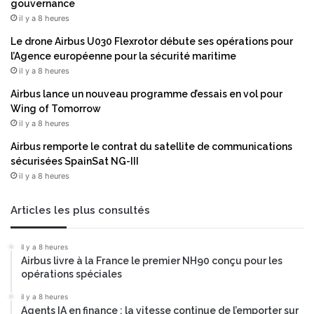
m
e
gouvernance
p
r
il y a 8 heures
a
m
Le drone Airbus U030 Flexrotor débute ses opérations pour
g
e
l’Agence européenne pour la sécurité maritime
n
t
il y a 8 heures
e
t
n
r
Airbus lance un nouveau programme d’essais en vol pour
a
e
Wing of Tomorrow
t
u
il y a 8 heures
i
n
Airbus remporte le contrat du satellite de communications
o
e
sécurisées SpainSat NG-III
n
c
il y a 8 heures
a
o
l
r
e
r
Articles les plus consultés
«
e
E
c
il y a 8 heures
n
t
Airbus livre à la France le premier NH90 conçu pour les
s
i
opérations spéciales
e
o
m
n
il y a 8 heures
b
Agents IA en finance : la vitesse continue de l’emporter sur
d