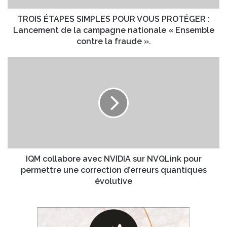
e
P
s
E
TROIS ÉTAPES SIMPLES POUR VOUS PROTÉGER :
s
S
Lancement de la campagne nationale « Ensemble
e
S
contre la fraude ».
E
I
m
M
I
a
P
Q
i
L
M
l
E
c
S
o
P
l
O
l
U
a
R
b
V
o
IQM collabore avec NVIDIA sur NVQLink pour
O
r
permettre une correction d’erreurs quantiques
U
e
évolutive
S
a
P
v
R
e
O
c