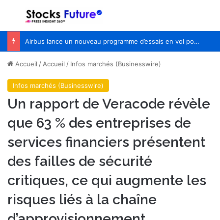
Menu
R
Airbus lance un nouveau programme d’essais en vol pour Wing of Tomorrow
Accueil
/
Accueil
/
Infos marchés (Businesswire)
Infos marchés (Businesswire)
Un rapport de Veracode révèle
que 63 % des entreprises de
services financiers présentent
des failles de sécurité
critiques, ce qui augmente les
risques liés à la chaîne
d’approvisionnement