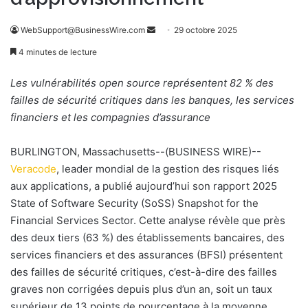
WebSupport@BusinessWire.com
E
29 octobre 2025
n
4 minutes de lecture
v
o
Les vulnérabilités open source représentent 82 % des
y
failles de sécurité critiques dans les banques, les services
e
financiers et les compagnies d’assurance
r
u
BURLINGTON, Massachusetts--(BUSINESS WIRE)--
n
Veracode
, leader mondial de la gestion des risques liés
c
aux applications, a publié aujourd’hui son rapport 2025
o
State of Software Security (SoSS) Snapshot for the
u
Financial Services Sector. Cette analyse révèle que près
r
des deux tiers (63 %) des établissements bancaires, des
r
services financiers et des assurances (BFSI) présentent
i
des failles de sécurité critiques, c’est-à-dire des failles
e
graves non corrigées depuis plus d’un an, soit un taux
l
supérieur de 13 points de pourcentage à la moyenne