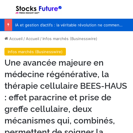
Menu
R
IA et gestion d’actifs : la véritable révolution ne commencera pas quand les robots remplaceront les financiers
Accueil
/
Accueil
/
Infos marchés (Businesswire)
Infos marchés (Businesswire)
Une avancée majeure en
médecine régénérative, la
thérapie cellulaire BEES-HAUS
: effet paracrine et prise de
greffe cellulaire, deux
mécanismes qui, combinés,
permettent de soigner la