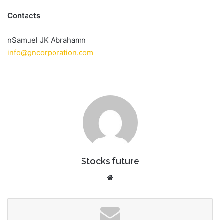
Contacts
nSamuel JK Abrahamn
info@gncorporation.com
Stocks future
We
bsi
te