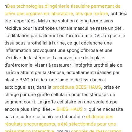
n
Des technologies d’ingénierie tissulaire permettant de
créer des organes en laboratoire, tels que l’urètre
, ont déjà
été rapportées. Mais une solution à long terme sans
récidive pour la sténose urétrale masculine reste un défi.
La dilatation par ballonnet ou l’urétrotomie DVIU expose le
tissu sous-urothélial à l’urine, ce qui déclenche une
inflammation provoquant une spongiofibrose et une
récidive de la sténose. La couverture de la plaie
d’urétrotomie, visant à restaurer l’intégrité urothéliale de
l’urètre atteint par la sténose, actuellement réalisée par
plastie BMG à l’aide d’une lamelle de tissu buccal
autologue, est, dans la
procédure BEES-HAUS
, prise en
charge par une greffe cellulaire pour les sténoses de
segment court. La greffe cellulaire en une seule étape
encore plus simplifiée, «
BHES-HAUS
», qui ne nécessite
pas de culture cellulaire en laboratoire
et donne des
résultats encourageants, a été sélectionnée pour une
présentation interactive
lors du
congrès de l’Association