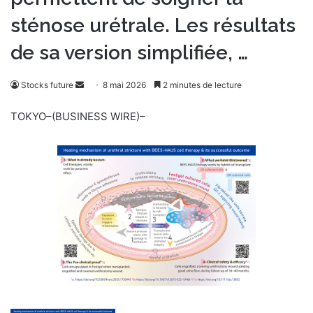
sténose urétrale. Les résultats
de sa version simplifiée, …
Stocks future
E
8 mai 2026
2 minutes de lecture
n
TOKYO–(BUSINESS WIRE)–
v
o
y
e
r
u
n
c
o
u
r
r