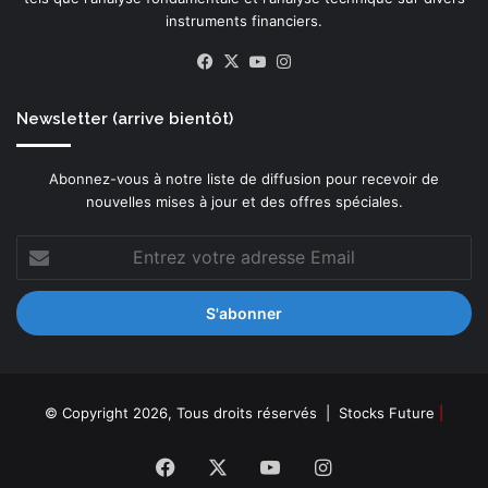
i
m
instruments financiers.
t
é
é
Facebook
X
YouTube
Instagram
c
r
a
e
n
m
Newsletter (arrive bientôt)
i
o
s
d
m
Abonnez-vous à notre liste de diffusion pour recevoir de
e
e
nouvelles mises à jour et des offres spéciales.
l
s
a
Entrez
q
n
votre
u
t
adresse
i
l
Email
,
'
c
i
o
n
m
d
b
u
© Copyright 2026, Tous droits réservés |
Stocks Future
|
i
s
n
t
Facebook
X
YouTube
Instagram
é
r