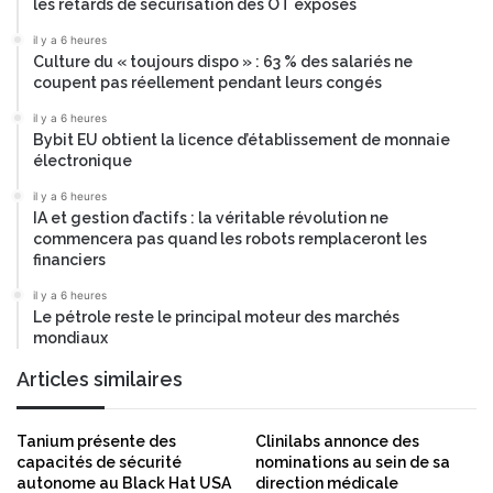
les retards de sécurisation des OT exposés
f
o
f
u
il y a 6 heures
e
Culture du « toujours dispo » : 63 % des salariés ne
v
t
coupent pas réellement pendant leurs congés
e
p
a
il y a 6 heures
a
u
Bybit EU obtient la licence d’établissement de monnaie
r
r
électronique
a
a
c
il y a 6 heures
p
IA et gestion d’actifs : la véritable révolution ne
r
p
commencera pas quand les robots remplaceront les
i
o
financiers
n
r
e
t
il y a 6 heures
e
U
Le pétrole reste le principal moteur des marchés
t
mondiaux
b
p
e
Articles similaires
r
r
i
a
s
l
Tanium présente des
Clinilabs annonce des
e
l
capacités de sécurité
nominations au sein de sa
d
r
autonome au Black Hat USA
direction médicale