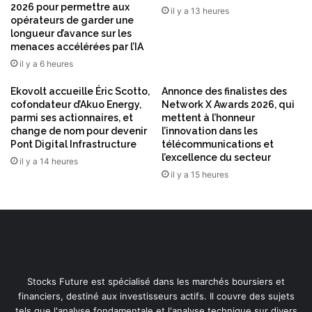
e
é
2026 pour permettre aux
il y a 13 heures
g
v
opérateurs de garder une
r
longueur d’avance sur les
è
e
menaces accélérées par l’IA
l
f
e
il y a 6 heures
f
l
e
Ekovolt accueille Éric Scotto,
Annonce des finalistes des
'
c
cofondateur d’Akuo Energy,
Network X Awards 2026, qui
é
parmi ses actionnaires, et
mettent à l’honneur
e
c
change de nom pour devenir
l’innovation dans les
l
a
Pont Digital Infrastructure
télécommunications et
l
r
l’excellence du secteur
il y a 14 heures
u
t
il y a 15 heures
l
d
a
e
i
v
r
i
e
s
,
i
d
b
e
Stocks Future est spécialisé dans les marchés boursiers et
i
u
financiers, destiné aux investisseurs actifs. Il couvre des sujets
l
x
tels que l'analyse fondamentale et l'analyse technique sur divers