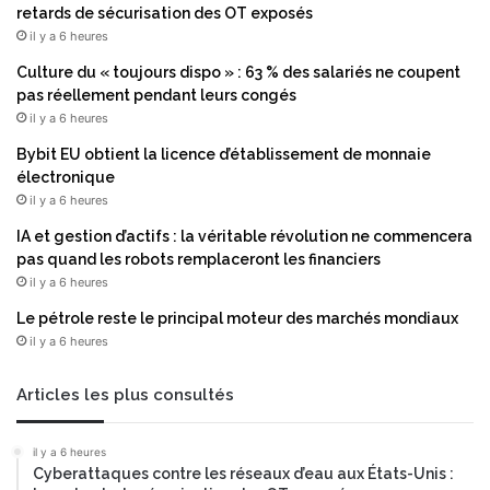
s
retards de sécurisation des OT exposés
c
l
il y a 6 heures
e
e
l
s
Culture du « toujours dispo » : 63 % des salariés ne coupent
l
r
pas réellement pendant leurs congés
u
e
il y a 6 heures
l
c
Bybit EU obtient la licence d’établissement de monnaie
a
h
électronique
i
e
il y a 6 heures
r
r
e
c
IA et gestion d’actifs : la véritable révolution ne commencera
B
h
pas quand les robots remplaceront les financiers
E
e
il y a 6 heures
E
s
S
Le pétrole reste le principal moteur des marchés mondiaux
d
-
il y a 6 heures
'
H
I
A
A
Articles les plus consultés
U
:
S
u
il y a 6 heures
:
n
Cyberattaques contre les réseaux d’eau aux États-Unis :
e
n