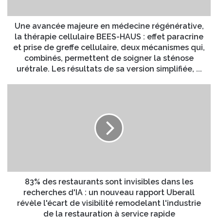
c
e
é
s
e
Une avancée majeure en médecine régénérative,
s
m
la thérapie cellulaire BEES-HAUS : effet paracrine
e
a
et prise de greffe cellulaire, deux mécanismes qui,
E
j
combinés, permettent de soigner la sténose
m
e
urétrale. Les résultats de sa version simplifiée, ...
a
u
i
r
8
l
e
3
e
%
n
d
m
e
é
s
d
r
e
e
c
s
i
t
83% des restaurants sont invisibles dans les
n
a
recherches d'IA : un nouveau rapport Uberall
e
u
révèle l'écart de visibilité remodelant l'industrie
r
r
de la restauration à service rapide