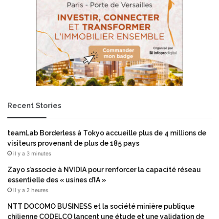
p
r
a
c
t
o
i
m
a
m
l
e
e
n
:
c
S
e
w
e
Recent Stories
i
n
f
v
t
o
teamLab Borderless à Tokyo accueille plus de 4 millions de
S
u
visiteurs provenant de plus de 185 pays
u
s
il y a 3 minutes
r
:
v
p
Zayo s’associe à NVIDIA pour renforcer la capacité réseau
e
o
essentielle des « usines d’IA »
i
u
il y a 2 heures
l
r
NTT DOCOMO BUSINESS et la société minière publique
l
q
chilienne CODELCO lancent une étude et une validation de