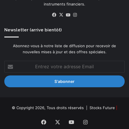
s
instruments financiers.
a
i
Facebook
X
YouTube
Instagram
s
o
Newsletter (arrive bientôt)
n
Abonnez-vous à notre liste de diffusion pour recevoir de
nouvelles mises à jour et des offres spéciales.
Entrez
votre
adresse
Email
© Copyright 2026, Tous droits réservés |
Stocks Future
|
Facebook
X
YouTube
Instagram