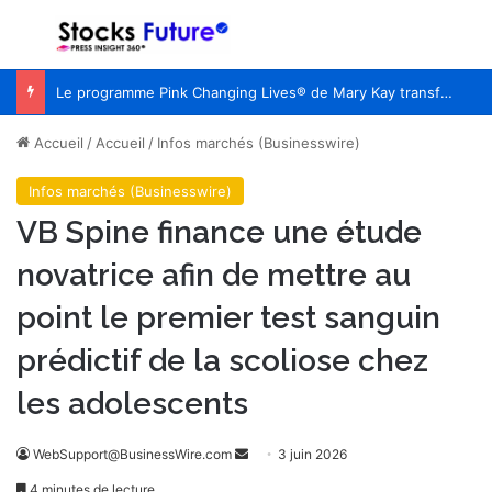
Menu
R
Le programme Pink Changing Lives® de Mary Kay transforme une cause en un impact mesurable pour les femmes du monde entier
Accueil
/
Accueil
/
Infos marchés (Businesswire)
Infos marchés (Businesswire)
VB Spine finance une étude
novatrice afin de mettre au
point le premier test sanguin
prédictif de la scoliose chez
les adolescents
WebSupport@BusinessWire.com
E
3 juin 2026
n
4 minutes de lecture