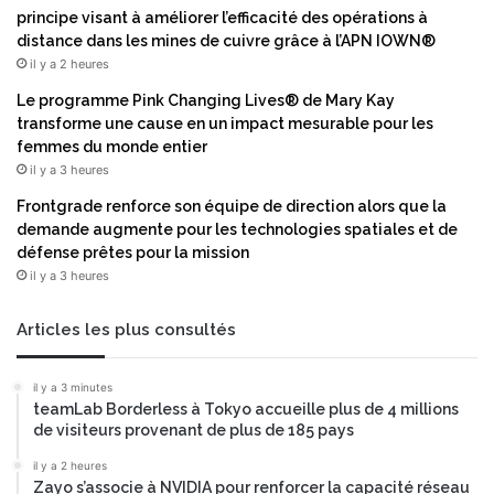
a
u
principe visant à améliorer l’efficacité des opérations à
n
o
distance dans les mines de cuivre grâce à l’APN IOWN®
c
i
il y a 2 heures
e
l
A
e
Le programme Pink Changing Lives® de Mary Kay
i
s
transforme une cause en un impact mesurable pour les
r
p
femmes du monde entier
c
r
il y a 3 heures
r
o
Frontgrade renforce son équipe de direction alors que la
a
b
demande augmente pour les technologies spatiales et de
f
i
défense prêtes pour la mission
t
o
il y a 3 heures
e
t
t
i
F
q
Articles les plus consultés
e
u
n
e
il y a 3 minutes
n
s
teamLab Borderless à Tokyo accueille plus de 4 millions
e
c
de visiteurs provenant de plus de 185 pays
c
i
S
b
il y a 2 heures
a
Zayo s’associe à NVIDIA pour renforcer la capacité réseau
l