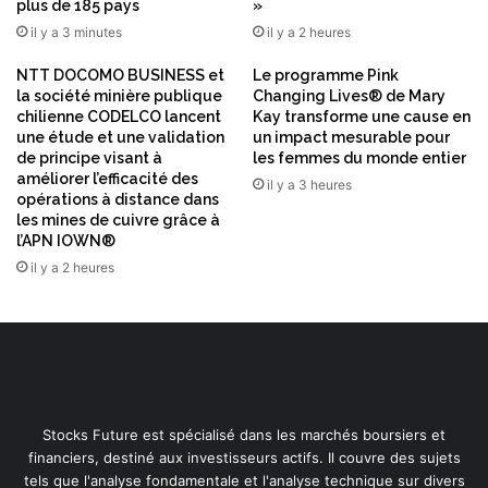
plus de 185 pays
»
t
il y a 3 minutes
il y a 2 heures
u
n
NTT DOCOMO BUSINESS et
Le programme Pink
i
la société minière publique
Changing Lives® de Mary
n
chilienne CODELCO lancent
Kay transforme une cause en
c
une étude et une validation
un impact mesurable pour
o
de principe visant à
les femmes du monde entier
n
améliorer l’efficacité des
il y a 3 heures
t
opérations à distance dans
o
les mines de cuivre grâce à
u
l’APN IOWN®
r
il y a 2 heures
n
a
b
l
e
d
e
Stocks Future est spécialisé dans les marchés boursiers et
l
financiers, destiné aux investisseurs actifs. Il couvre des sujets
a
tels que l'analyse fondamentale et l'analyse technique sur divers