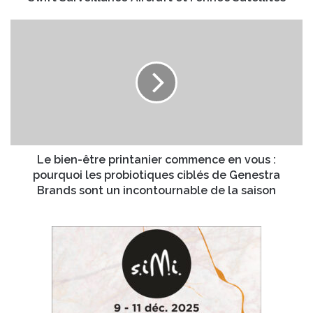
e
p
E
r
L
m
é
e
a
s
b
i
e
i
l
n
e
t
n
e
-
s
ê
o
t
n
r
Le bien-être printanier commence en vous :
u
e
pourquoi les probiotiques ciblés de Genestra
n
p
Brands sont un incontournable de la saison
i
r
t
i
é
n
a
t
é
a
r
n
o
i
s
e