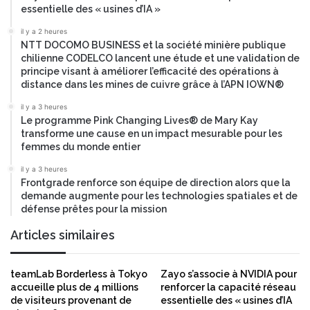
essentielle des « usines d’IA »
t
é
e
s
il y a 2 heures
l
d
NTT DOCOMO BUSINESS et la société minière publique
l
e
chilienne CODELCO lancent une étude et une validation de
i
G
principe visant à améliorer l’efficacité des opérations à
t
e
distance dans les mines de cuivre grâce à l’APN IOWN®
e
n
il y a 3 heures
s
e
Le programme Pink Changing Lives® de Mary Kay
s
transforme une cause en un impact mesurable pour les
t
femmes du monde entier
r
il y a 3 heures
a
Frontgrade renforce son équipe de direction alors que la
B
demande augmente pour les technologies spatiales et de
r
défense prêtes pour la mission
a
n
Articles similaires
d
s
s
teamLab Borderless à Tokyo
Zayo s’associe à NVIDIA pour
accueille plus de 4 millions
renforcer la capacité réseau
o
de visiteurs provenant de
essentielle des « usines d’IA
n