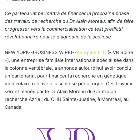
v
o
Ce partenariat permettra de financer la prochaine phase
y
des travaux de recherche du Dr Alain Moreau, afin de faire
e
progresser vers la commercialisation ce test prédictif
r
révolutionnaire pour le diagnostic de la scoliose
u
n
NEW YORK--(BUSINESS WIRE)--
VB Spine LLC
(« VB Spine
c
»), une entreprise familiale internationale spécialisée dans
o
la colonne vertébrale, a annoncé aujourd’hui avoir conclu
u
un partenariat pour financer la recherche en génétique
r
moléculaire relative à la scoliose pédiatrique. Ces travaux
r
seront menés par le Dr Alain Moreau du Centre de
i
recherche Azrieli du CHU Sainte-Justine, à Montréal, au
e
Canada.
l