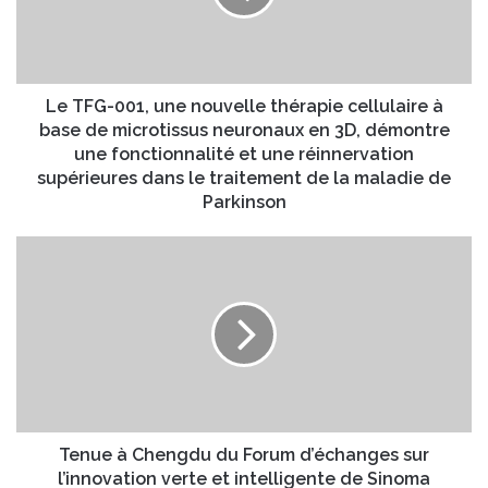
a
-
d
0
r
0
e
1
s
,
Le TFG-001, une nouvelle thérapie cellulaire à
s
u
base de microtissus neuronaux en 3D, démontre
e
n
une fonctionnalité et une réinnervation
E
e
supérieures dans le traitement de la maladie de
m
n
Parkinson
a
o
i
u
T
l
v
e
e
n
l
u
l
e
e
à
t
C
h
h
é
e
r
n
Tenue à Chengdu du Forum d’échanges sur
a
g
l’innovation verte et intelligente de Sinoma