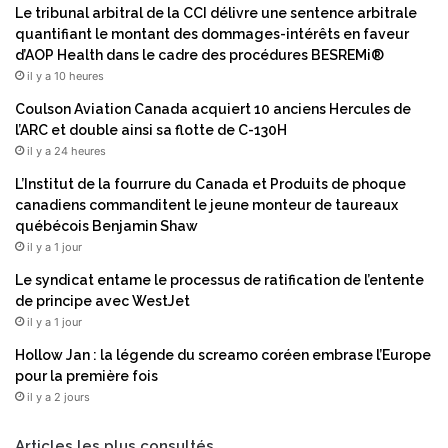
r
Le tribunal arbitral de la CCI délivre une sentence arbitrale
c
l
quantifiant le montant des dommages-intérêts en faveur
r
’
d’AOP Health dans le cadre des procédures BESREMi®
o
i
il y a 10 heures
t
n
i
n
Coulson Aviation Canada acquiert 10 anciens Hercules de
s
o
l’ARC et double ainsi sa flotte de C-130H
s
v
il y a 24 heures
u
a
L’Institut de la fourrure du Canada et Produits de phoque
s
t
canadiens commanditent le jeune monteur de taureaux
n
i
québécois Benjamin Shaw
e
o
il y a 1 jour
u
n
r
v
Le syndicat entame le processus de ratification de l’entente
o
e
de principe avec WestJet
n
r
il y a 1 jour
a
t
u
Hollow Jan : la légende du screamo coréen embrase l’Europe
e
x
pour la première fois
e
e
il y a 2 jours
t
n
i
3
n
Articles les plus consultés