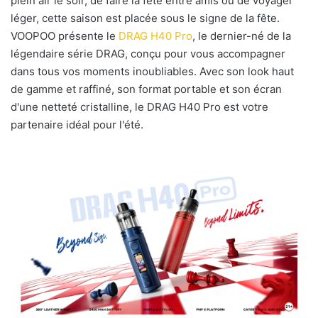
plein air le soir, de faire la fête entre amis ou de voyager
u
léger, cette saison est placée sous le signe de la fête.
n
VOOPOO présente le
DRAG H40 Pro
, le dernier-né de la
c
légendaire série DRAG, conçu pour vous accompagner
o
dans tous vos moments inoubliables. Avec son look haut
u
de gamme et raffiné, son format portable et son écran
r
d'une netteté cristalline, le DRAG H40 Pro est votre
r
partenaire idéal pour l'été.
i
e
l