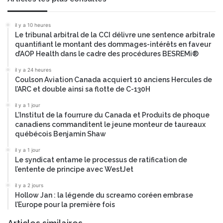
D
t
,
e
il y a 10 heures
d
l
Le tribunal arbitral de la CCI délivre une sentence arbitrale
é
l
quantifiant le montant des dommages-intérêts en faveur
m
i
d’AOP Health dans le cadre des procédures BESREMi®
o
g
n
il y a 24 heures
e
t
Coulson Aviation Canada acquiert 10 anciens Hercules de
n
l’ARC et double ainsi sa flotte de C-130H
r
t
e
e
il y a 1 jour
u
d
L’Institut de la fourrure du Canada et Produits de phoque
n
e
canadiens commanditent le jeune monteur de taureaux
e
S
québécois Benjamin Shaw
f
i
il y a 1 jour
o
n
Le syndicat entame le processus de ratification de
n
o
l’entente de principe avec WestJet
c
m
t
a
il y a 2 jours
i
Hollow Jan : la légende du screamo coréen embrase
I
o
l’Europe pour la première fois
n
n
t