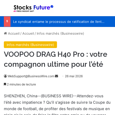
Menu
R
Le syndicat entame le processus de ratification de l’entente de principe avec WestJet
Accueil
/
Accueil
/
Infos marchés (Businesswire)
Infos marchés (Businesswire)
VOOPOO DRAG H40 Pro : votre
compagnon ultime pour l’été
WebSupport@BusinessWire.com
E
26 mai 2026
n
2 minutes de lecture
v
o
SHENZHEN, China--(BUSINESS WIRE)--Attendez-vous
y
l'été avec impatience ? Qu'il s'agisse de suivre la Coupe du
e
monde de football, de profiter des festivals de musique en
r