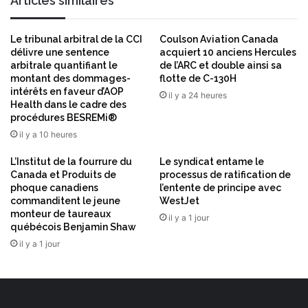
Articles similaires
n
e
a
r
l
n
Le tribunal arbitral de la CCI
Coulson Aviation Canada
i
a
délivre une sentence
acquiert 10 anciens Hercules
t
t
arbitrale quantifiant le
de l’ARC et double ainsi sa
é
montant des dommages-
flotte de C-130H
i
e
intérêts en faveur d’AOP
o
il y a 24 heures
t
Health dans le cadre des
n
procédures BESREMi®
u
a
n
il y a 10 heures
l
e
L’Institut de la fourrure du
Le syndicat entame le
r
Canada et Produits de
processus de ratification de
é
phoque canadiens
l’entente de principe avec
i
commanditent le jeune
WestJet
n
monteur de taureaux
il y a 1 jour
n
québécois Benjamin Shaw
e
il y a 1 jour
r
v
a
t
i