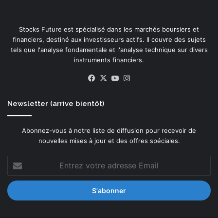
o
n
Stocks Future est spécialisé dans les marchés boursiers et
s
financiers, destiné aux investisseurs actifs. Il couvre des sujets
u
tels que l'analyse fondamentale et l'analyse technique sur divers
p
instruments financiers.
é
r
Facebook
X
YouTube
Instagram
i
e
u
Newsletter (arrive bientôt)
r
e
Abonnez-vous à notre liste de diffusion pour recevoir de
s
nouvelles mises à jour et des offres spéciales.
d
a
Entrez
n
votre
s
adresse
l
Email
e
t
r