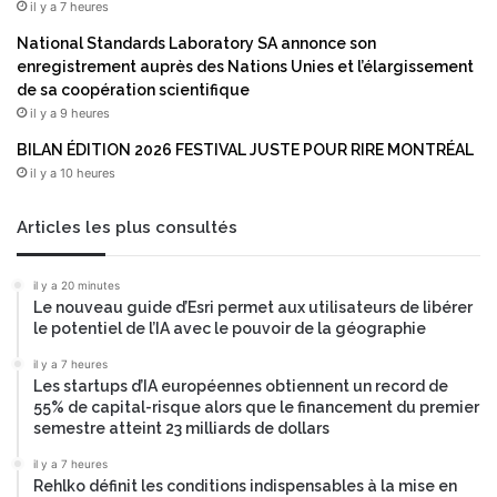
il y a 7 heures
o
c
n
a
National Standards Laboratory SA annonce son
n
l
enregistrement auprès des Nations Unies et l’élargissement
e
e
de sa coopération scientifique
l
n
il y a 9 heures
s
d
BILAN ÉDITION 2026 FESTIVAL JUSTE POUR RIRE MONTRÉAL
m
r
il y a 10 heures
a
i
j
e
e
r
Articles les plus consultés
u
d
r
u
il y a 20 minutes
s
R
Le nouveau guide d’Esri permet aux utilisateurs de libérer
v
a
le potentiel de l’IA avec le pouvoir de la géographie
i
c
s
h
il y a 7 heures
a
Les startups d’IA européennes obtiennent un record de
a
55% de capital-risque alors que le financement du premier
n
t
semestre atteint 23 milliards de dollars
t
s
à
p
il y a 7 heures
s
é
Rehlko définit les conditions indispensables à la mise en