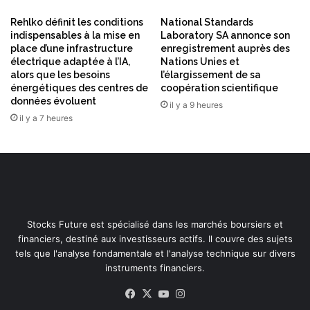
l
Rehlko définit les conditions
National Standards
a
indispensables à la mise en
Laboratory SA annonce son
s
place d’une infrastructure
enregistrement auprès des
o
électrique adaptée à l’IA,
Nations Unies et
c
alors que les besoins
l’élargissement de sa
i
énergétiques des centres de
coopération scientifique
é
données évoluent
il y a 9 heures
t
il y a 7 heures
é
v
e
r
s
l
’
Stocks Future est spécialisé dans les marchés boursiers et
é
financiers, destiné aux investisseurs actifs. Il couvre des sujets
t
tels que l'analyse fondamentale et l'analyse technique sur divers
a
instruments financiers.
p
e
Facebook
X
YouTube
Instagram
d