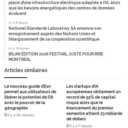
o
c
place d’une infrastructure électrique adaptée à l’IA, alors
u
que les besoins énergétiques des centres de données
i
t
évoluent
a
e
l
il y a 9 heures
n
National Standards Laboratory SA annonce son
i
enregistrement auprès des Nations Unies et
r
l’élargissement de sa coopération scientifique
l
il y a 10 heures
a
BILAN ÉDITION 2026 FESTIVAL JUSTE POUR RIRE
p
MONTRÉAL
r
o
Articles similaires
g
r
e
Le nouveau guide d’Esri
Les startups d’IA
s
permet aux utilisateurs de
européennes obtiennent un
s
libérer le potentiel de l’IA
record de 55% de capital-
avec le pouvoir de la
risque alors que le
i
géographie
financement du premier
o
semestre atteint 23 milliards
n
il y a 20 minutes
de dollars
d
il y a 7 heures
e