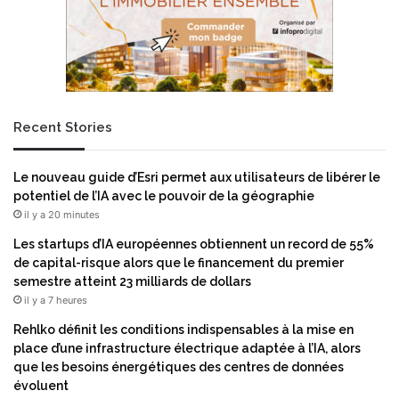
t
c
a
h
n
a
n
n
o
g
n
e
c
Recent Stories
m
e
e
u
n
n
Le nouveau guide d’Esri permet aux utilisateurs de libérer le
t
e
potentiel de l’IA avec le pouvoir de la géographie
s
m
il y a 20 minutes
o
i
r
s
Les startups d’IA européennes obtiennent un record de 55%
g
e
de capital-risque alors que le financement du premier
a
à
semestre atteint 23 milliards de dollars
n
j
il y a 7 heures
i
o
Rehlko définit les conditions indispensables à la mise en
s
u
place d’une infrastructure électrique adaptée à l’IA, alors
a
r
que les besoins énergétiques des centres de données
t
a
évoluent
i
u