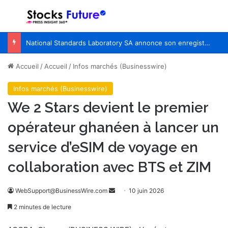
Menu
R
National Standards Laboratory SA annonce son enregistrement auprès des Nations Unies et l’élargissement de sa coopération scientifique
Accueil
/
Accueil
/
Infos marchés (Businesswire)
Infos marchés (Businesswire)
We 2 Stars devient le premier
opérateur ghanéen à lancer un
service d’eSIM de voyage en
collaboration avec BTS et ZIM
WebSupport@BusinessWire.com
E
10 juin 2026
n
2 minutes de lecture
v
o