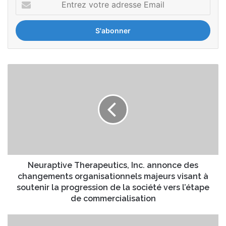
n
t
r
e
z
v
N
o
e
t
u
r
r
e
a
a
p
d
t
r
i
e
v
s
e
Neuraptive Therapeutics, Inc. annonce des
s
T
changements organisationnels majeurs visant à
e
h
soutenir la progression de la société vers l’étape
E
e
de commercialisation
m
r
a
a
L
i