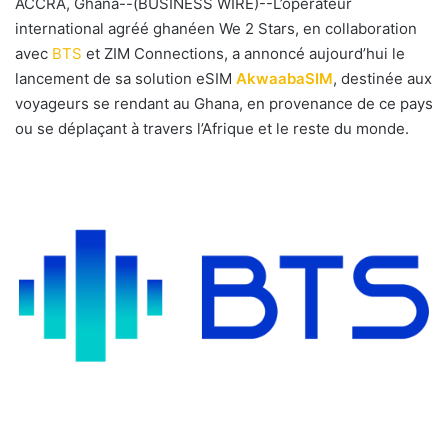
ACCRA, Ghana--(BUSINESS WIRE)--L’opérateur
y
international agréé ghanéen We 2 Stars, en collaboration
e
avec
BTS
et ZIM Connections, a annoncé aujourd’hui le
r
lancement de sa solution eSIM
AkwaabaSIM
, destinée aux
u
voyageurs se rendant au Ghana, en provenance de ce pays
n
ou se déplaçant à travers l’Afrique et le reste du monde.
c
o
u
r
r
i
e
l