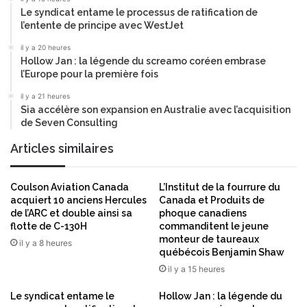
d
u
Le syndicat entame le processus de ratification de
e
e
l’entente de principe avec WestJet
l
d
’
il y a 20 heures
'
Hollow Jan : la légende du screamo coréen embrase
e
a
l’Europe pour la première fois
s
c
s
q
il y a 21 heures
a
u
Sia accélère son expansion en Australie avec l’acquisition
i
de Seven Consulting
é
c
r
Articles similaires
l
i
i
r
n
u
Coulson Aviation Canada
L’Institut de la fourrure du
i
n
acquiert 10 anciens Hercules
Canada et Produits de
q
e
de l’ARC et double ainsi sa
phoque canadiens
u
p
flotte de C-130H
commanditent le jeune
e
a
monteur de taureaux
il y a 8 heures
d
québécois Benjamin Shaw
r
e
t
il y a 15 heures
p
i
h
Le syndicat entame le
Hollow Jan : la légende du
c