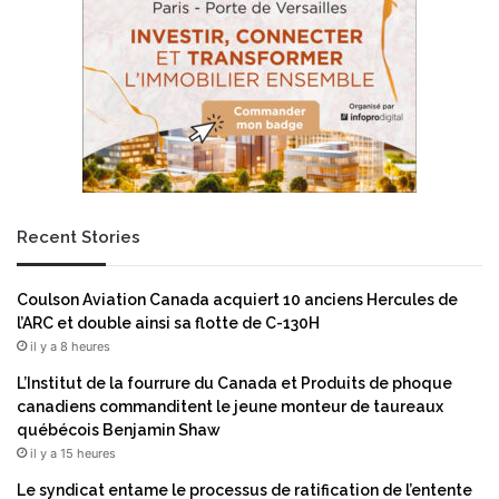
o
n
n
p
d
a
u
r
t
t
r
e
a
n
i
a
t
r
e
i
m
Recent Stories
a
e
t
n
s
Coulson Aviation Canada acquiert 10 anciens Hercules de
t
t
l’ARC et double ainsi sa flotte de C-130H
à
r
il y a 8 heures
l
a
a
t
L’Institut de la fourrure du Canada et Produits de phoque
p
é
canadiens commanditent le jeune monteur de taureaux
r
g
québécois Benjamin Shaw
e
i
il y a 15 heures
m
q
Le syndicat entame le processus de ratification de l’entente
i
u