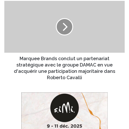
a
M
n
a
n
r
o
q
n
u
c
e
e
e
l
B
’
r
a
a
Marquee Brands conclut un partenariat
d
n
stratégique avec le groupe DAMAC en vue
m
d
d'acquérir une participation majoritaire dans
i
s
Roberto Cavalli
n
c
i
o
s
n
t
c
r
l
a
u
t
t
i
u