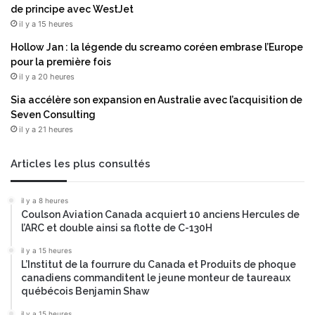
de principe avec WestJet
è
e
r
il y a 15 heures
a
e
v
Hollow Jan : la légende du screamo coréen embrase l’Europe
c
e
pour la première fois
o
c
il y a 20 heures
h
l
o
Sia accélère son expansion en Australie avec l’acquisition de
e
r
Seven Consulting
g
t
il y a 21 heures
r
e
o
d
u
Articles les plus consultés
a
p
n
e
s
il y a 8 heures
D
Coulson Aviation Canada acquiert 10 anciens Hercules de
l
A
l’ARC et double ainsi sa flotte de C-130H
e
M
c
A
il y a 15 heures
a
L’Institut de la fourrure du Canada et Produits de phoque
C
d
canadiens commanditent le jeune monteur de taureaux
e
r
québécois Benjamin Shaw
n
e
v
il y a 15 heures