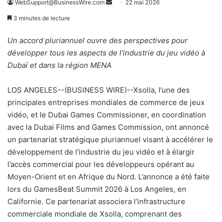
WebSupport@BusinessWire.com
E
22 mai 2026
n
3 minutes de lecture
v
o
Un accord pluriannuel ouvre des perspectives pour
y
développer tous les aspects de l’industrie du jeu vidéo à
e
Dubaï et dans la région MENA
r
u
LOS ANGELES--(BUSINESS WIRE)--Xsolla, l’une des
n
principales entreprises mondiales de commerce de jeux
c
vidéo, et le Dubai Games Commissioner, en coordination
o
avec la Dubai Films and Games Commission, ont annoncé
u
un partenariat stratégique pluriannuel visant à accélérer le
r
développement de l’industrie du jeu vidéo et à élargir
r
l’accès commercial pour les développeurs opérant au
i
Moyen-Orient et en Afrique du Nord. L’annonce a été faite
e
lors du GamesBeat Summit 2026 à Los Angeles, en
l
Californie. Ce partenariat associera l’infrastructure
commerciale mondiale de Xsolla, comprenant des