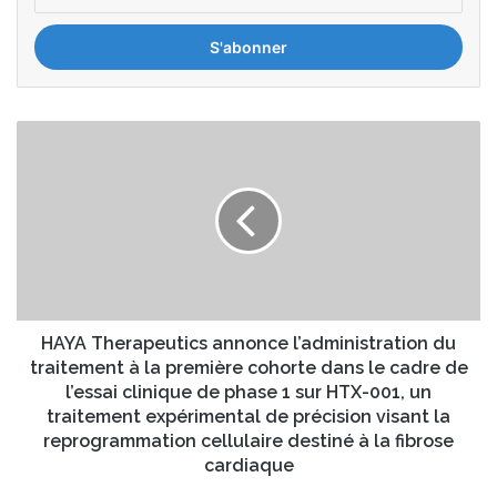
n
t
r
e
z
v
H
o
A
t
Y
r
A
e
T
a
h
d
e
r
r
e
a
s
p
HAYA Therapeutics annonce l’administration du
s
e
traitement à la première cohorte dans le cadre de
e
u
l’essai clinique de phase 1 sur HTX-001, un
E
t
traitement expérimental de précision visant la
m
i
reprogrammation cellulaire destiné à la fibrose
a
c
cardiaque
i
s
l