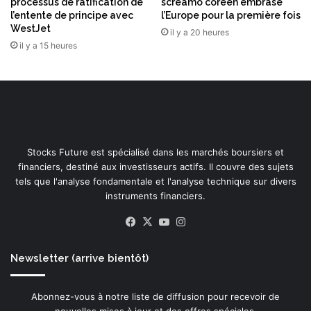
a
processus de ratification de
screamo coréen embrase
i
s
l’entente de principe avec
l’Europe pour la première fois
p
WestJet
e
il y a 20 heures
a
1
il y a 15 heures
t
s
i
u
o
r
n
H
m
T
a
X
j
-
o
Stocks Future est spécialisé dans les marchés boursiers et
0
r
financiers, destiné aux investisseurs actifs. Il couvre des sujets
0
i
tels que l'analyse fondamentale et l'analyse technique sur divers
1
t
instruments financiers.
,
a
u
Facebook
X
YouTube
Instagram
i
n
r
t
e
Newsletter (arrive bientôt)
r
d
a
a
i
n
Abonnez-vous à notre liste de diffusion pour recevoir de
t
s