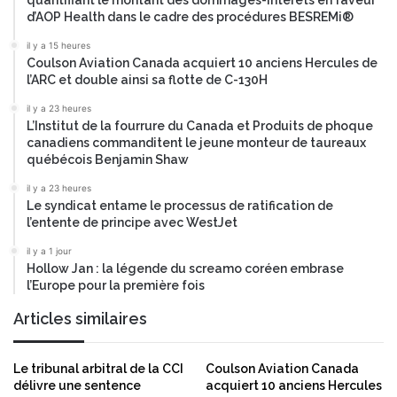
quantifiant le montant des dommages-intérêts en faveur
t
t
d’AOP Health dans le cadre des procédures BESREMi®
r
s
a
il y a 15 heures
p
Coulson Aviation Canada acquiert 10 anciens Hercules de
t
o
l’ARC et double ainsi sa flotte de C-130H
é
u
g
r
il y a 23 heures
i
l
L’Institut de la fourrure du Canada et Produits de phoque
q
e
canadiens commanditent le jeune monteur de taureaux
u
s
québécois Benjamin Shaw
e
e
il y a 23 heures
a
c
Le syndicat entame le processus de ratification de
v
t
l’entente de principe avec WestJet
e
e
c
u
il y a 1 jour
M
Hollow Jan : la légende du screamo coréen embrase
r
l’Europe pour la première fois
e
d
r
e
Articles similaires
l
s
i
s
n
e
Le tribunal arbitral de la CCI
Coulson Aviation Canada
E
r
délivre une sentence
acquiert 10 anciens Hercules