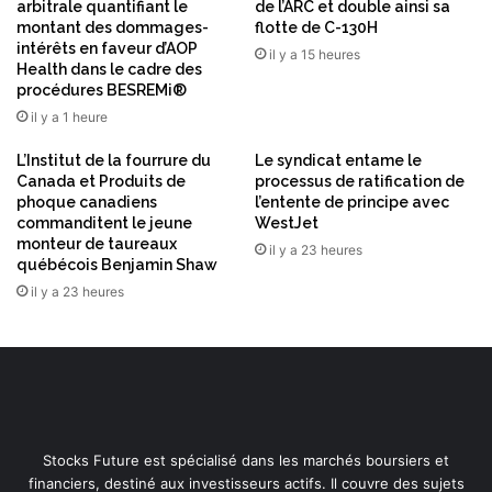
n
v
arbitrale quantifiant le
de l’ARC et double ainsi sa
t
montant des dommages-
flotte de C-130H
i
e
intérêts en faveur d’AOP
c
il y a 15 heures
Health dans le cadre des
r
e
procédures BESREMi®
t
s
a
il y a 1 heure
f
i
i
L’Institut de la fourrure du
Le syndicat entame le
n
n
Canada et Produits de
processus de ratification de
m
a
phoque canadiens
l’entente de principe avec
e
n
commanditent le jeune
WestJet
n
c
monteur de taureaux
il y a 23 heures
t
i
québécois Benjamin Shaw
s
e
il y a 23 heures
r
s
Stocks Future est spécialisé dans les marchés boursiers et
financiers, destiné aux investisseurs actifs. Il couvre des sujets