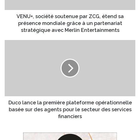
o
e
c
s
i
VENU+, société soutenue par ZCG, étend sa
s
é
présence mondiale grâce à un partenariat
e
t
stratégique avec Merlin Entertainments
E
é
m
s
D
a
o
u
i
u
c
l
t
o
e
l
n
a
u
n
e
c
p
e
a
l
Duco lance la première plateforme opérationnelle
r
a
basée sur des agents pour le secteur des services
Z
p
financiers
C
r
G
e
,
m