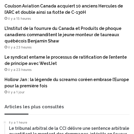
e
n
Coulson Aviation Canada acquiert 10 anciens Hercules de
g
n
l’ARC et double ainsi sa flotte de C-130H
r
e
il y a 15 heures
â
l
L’Institut de la fourrure du Canada et Produits de phoque
c
l
canadiens commanditent le jeune monteur de taureaux
e
e
québécois Benjamin Shaw
à
b
il y a 23 heures
u
a
n
s
Le syndicat entame le processus de ratification de l’entente
p
é
de principe avec WestJet
a
e
il y a 23 heures
r
s
Hollow Jan : la légende du screamo coréen embrase l’Europe
t
u
pour la première fois
e
r
il y a 1 jour
n
d
a
e
r
s
Articles les plus consultés
i
a
a
g
il y a 1 heure
t
e
Le tribunal arbitral de la CCI délivre une sentence arbitrale
s
n