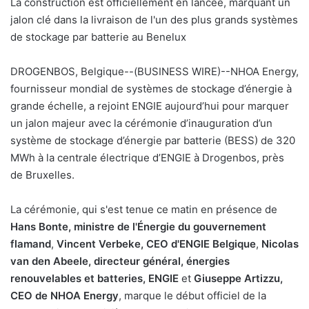
La construction est officiellement en lancée, marquant un
y
jalon clé dans la livraison de l'un des plus grands systèmes
e
de stockage par batterie au Benelux
r
u
DROGENBOS, Belgique--(BUSINESS WIRE)--NHOA Energy,
n
fournisseur mondial de systèmes de stockage d’énergie à
c
grande échelle, a rejoint ENGIE aujourd’hui pour marquer
o
un jalon majeur avec la cérémonie d’inauguration d’un
u
système de stockage d’énergie par batterie (BESS) de 320
r
MWh à la centrale électrique d’ENGIE à Drogenbos, près
r
de Bruxelles.
i
e
La cérémonie, qui s'est tenue ce matin en présence de
l
Hans Bonte, ministre de l'Énergie du gouvernement
flamand
,
Vincent Verbeke, CEO d'ENGIE Belgique
,
Nicolas
van den Abeele, directeur général, énergies
renouvelables et batteries, ENGIE
et
Giuseppe Artizzu,
CEO de NHOA Energy
, marque le début officiel de la