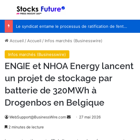
Menu
R
Le syndicat entame le processus de ratification de l’entente de principe avec WestJet
Accueil
/
Accueil
/
Infos marchés (Businesswire)
Infos marchés (Businesswire)
ENGIE et NHOA Energy lancent
un projet de stockage par
batterie de 320MWh à
Drogenbos en Belgique
WebSupport@BusinessWire.com
E
27 mai 2026
n
2 minutes de lecture
v
o