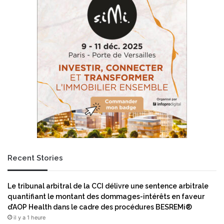
é
i
t
è
e
r
n
e
d
p
s
l
a
a
p
t
r
e
é
f
s
o
e
r
n
m
c
e
e
o
Recent Stories
m
p
o
é
n
r
Le tribunal arbitral de la CCI délivre une sentence arbitrale
d
a
quantifiant le montant des dommages-intérêts en faveur
i
t
d’AOP Health dans le cadre des procédures BESREMi®
a
i
il y a 1 heure
l
o