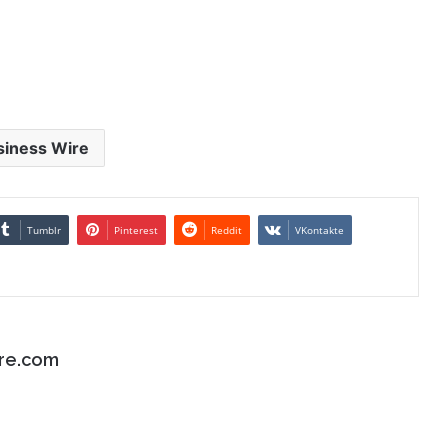
siness Wire
Tumblr
Pinterest
Reddit
VKontakte
re.com