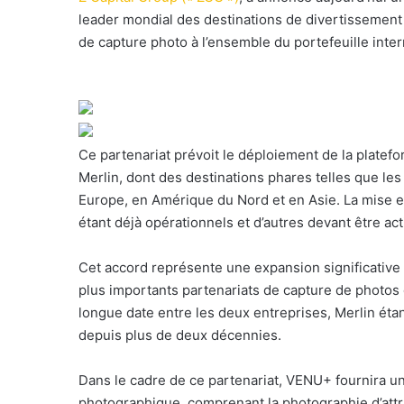
o
leader mondial des destinations de divertissement 
u
de capture photo à l’ensemble du portefeuille inter
r
r
i
e
l
Ce partenariat prévoit le déploiement de la plate
Merlin, dont des destinations phares telles que l
Europe, en Amérique du Nord et en Asie. La mise e
étant déjà opérationnels et d’autres devant être act
Cet accord représente une expansion significativ
plus importants partenariats de capture de photos da
longue date entre les deux entreprises, Merlin ét
depuis plus de deux décennies.
Dans le cadre de ce partenariat, VENU+ fournira u
photographique, comprenant la photographie d’attr