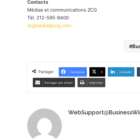
Contacts
Médias et communications ZCG
Tél. 212-595-8400
zcgmedia@zcg.com
Bu
Partager
Facebook
X
Linkedin
Partager par email
Imprimer
WebSupport@BusinessWi