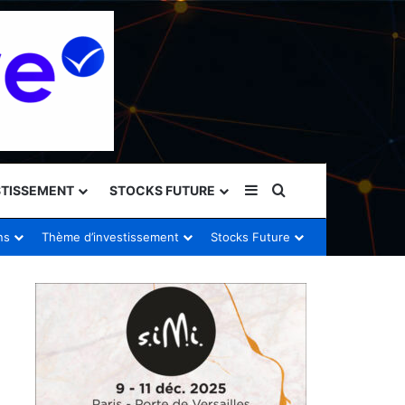
Sidebar (barre latéral
Rechercher
STISSEMENT
STOCKS FUTURE
ns
Thème d’investissement
Stocks Future