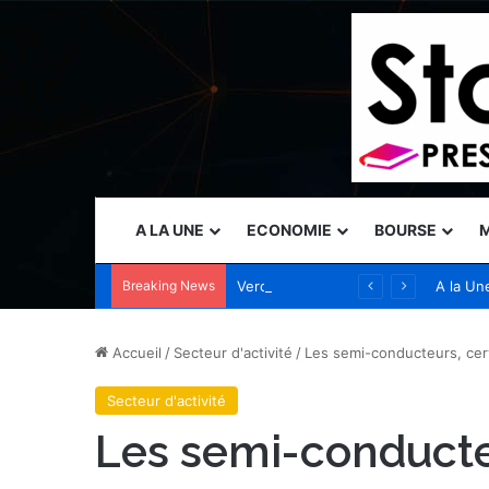
A LA UNE
ECONOMIE
BOURSE
M
Breaking News
Vercel nomme Amit Agarwal, CEO de Standard Template Labs et ancien président de Datadog, au conseil d’administration
A la Un
Accueil
/
Secteur d'activité
/
Les semi-conducteurs, cerv
Secteur d'activité
Les semi-conducte