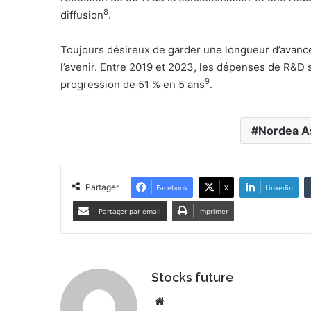
8
diffusion
.
Toujours désireux de garder une longueur d’avanc
l’avenir. Entre 2019 et 2023, les dépenses de R&D s
9
progression de 51 % en 5 ans
.
Nordea A
Partager
Facebook
X
Linkedin
Partager par email
Imprimer
Stocks future
Website