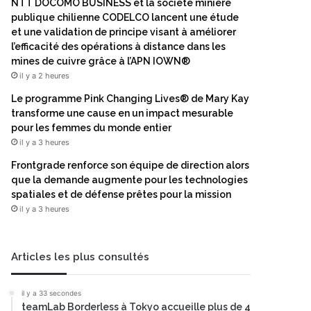
NTT DOCOMO BUSINESS et la société minière
publique chilienne CODELCO lancent une étude
et une validation de principe visant à améliorer
l’efficacité des opérations à distance dans les
mines de cuivre grâce à l’APN IOWN®
il y a 2 heures
Le programme Pink Changing Lives® de Mary Kay
transforme une cause en un impact mesurable
pour les femmes du monde entier
il y a 3 heures
Frontgrade renforce son équipe de direction alors
que la demande augmente pour les technologies
spatiales et de défense prêtes pour la mission
il y a 3 heures
Articles les plus consultés
il y a 33 secondes
teamLab Borderless à Tokyo accueille plus de 4