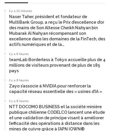
il y a 22 minutes
Naser Taher, président et fondateur de
MultiBank Group, a reçu le Prix d’excellence d’or
des mains de Son Altesse Cheikh Nahyan bin
Mubarak Al Nahyan récompensant son
excellence dans les domaines de la FinTech, des
actifs numériques et de la…
il y a 6 heures
teamLab Borderless à Tokyo accueille plus de 4
millions de visiteurs provenant de plus de 185
pays
il y a 8 heures
Zayo s’associe à NVIDIA pour renforcer la
capacité réseau essentielle des « usines d’IA »
il y a 8 heures
NTT DOCOMO BUSINESS et la société minière
publique chilienne CODELCO lancent une étude
et une validation de principe visant à améliorer
l’efficacité des opérations à distance dans les
mines de cuivre grâce à l’APN IOWN®