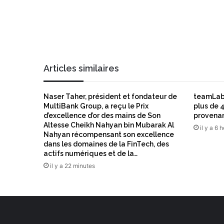
a
u
t
e
s
p
Articles similaires
e
r
f
Naser Taher, président et fondateur de
teamLab 
o
MultiBank Group, a reçu le Prix
plus de 4
r
d’excellence d’or des mains de Son
provenan
m
Altesse Cheikh Nahyan bin Mubarak Al
il y a 6 
a
Nahyan récompensant son excellence
n
dans les domaines de la FinTech, des
actifs numériques et de la…
c
e
il y a 22 minutes
s
e
t
s
’