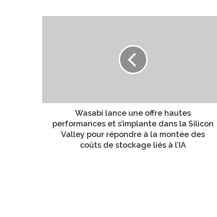
o
t
W
r
a
e
s
a
a
d
b
r
i
e
l
s
a
s
n
e
c
Wasabi lance une offre hautes
E
e
performances et s’implante dans la Silicon
m
u
Valley pour répondre à la montée des
a
n
coûts de stockage liés à l’IA
i
e
l
o
f
f
r
e
h