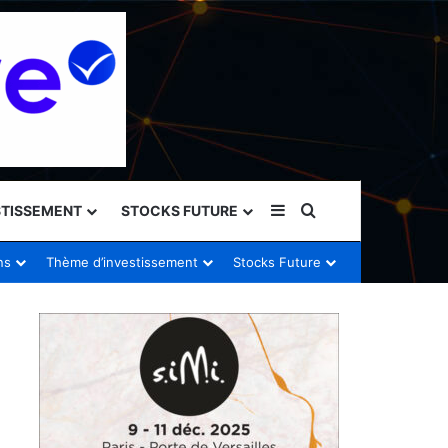
Sidebar (barre latéral
Rechercher
STISSEMENT
STOCKS FUTURE
ns
Thème d’investissement
Stocks Future