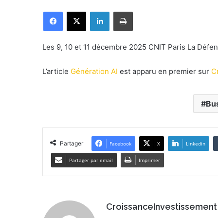
n
Facebook
X
Linkedin
Imprimer
v
o
y
Les 9, 10 et 11 décembre 2025 CNIT Paris La Défens
e
r
L’article
Génération AI
est apparu en premier sur
C
u
n
c
Bu
o
u
r
Partager
Facebook
X
Linkedin
r
i
Partager par email
Imprimer
e
l
CroissanceInvestissement