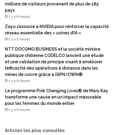
millions de visiteurs provenant de plus de 185
pays
il y a 6 heures
Zayo s’associe à NVIDIA pour renforcer la capacité
réseau essentielle des « usines d’IA »
il y a 8 heures
NTT DOCOMO BUSINESS et la société minière
publique chilienne CODELCO lancent une étude
et une validation de principe visant à améliorer
l’efficacité des opérations à distance dans les
mines de cuivre grâce à l’APN IOWN®
il y a 8 heures
Le programme Pink Changing Lives® de Mary Kay
transforme une cause en un impact mesurable
pour les femmes du monde entier
il y a 9 heures
Articles les plus consultés