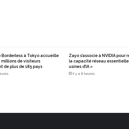
i
s
s
e
a
c
t
u
e
Borderless à Tokyo accueille
Zayo s’associe à NVIDIA pour r
l
 millions de visiteurs
la capacité réseau essentielle
l
t de plus de 185 pays
usines d’IA »
e
heures
il y a 8 heures
m
e
n
t
?