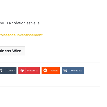
e La création est-elle...
roissance Investissement
.
siness Wire
Tumblr
Pinterest
Reddit
VKontakte