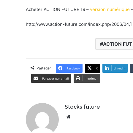
Acheter ACTION FUTURE 19 –
version numérique
-
http://www.action-future.com/index.php/2006/04/1
ACTION FUT
Partager
Facebook
X
Linkedin
Partager par email
Imprimer
Stocks future
We
bsi
te