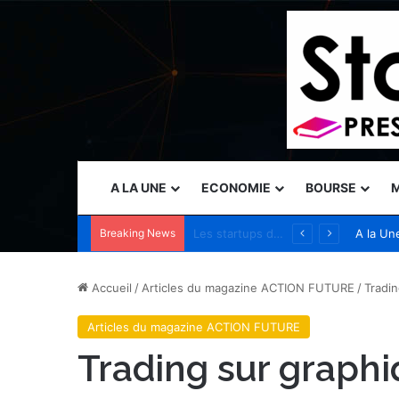
A LA UNE
ECONOMIE
BOURSE
M
Breaking News
Rehlko définit les conditions indispensables à la mise en place d’une infrastructure électrique adaptée à l’IA, alors que les besoins énergétiques des centres de données évoluent
A la Un
Accueil
/
Articles du magazine ACTION FUTURE
/
Tradin
Articles du magazine ACTION FUTURE
Trading sur graphi