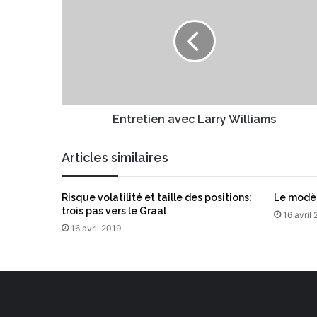
e
t
a
r
d
e
r
t
e
i
s
e
s
n
e
a
Entretien avec Larry Williams
E
v
m
e
Articles similaires
a
c
i
L
l
a
Risque volatilité et taille des positions:
Le modèl
r
trois pas vers le Graal
16 avril
r
16 avril 2019
y
W
i
l
l
i