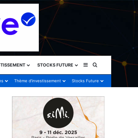
Sidebar (barre latéral
Rechercher
STISSEMENT
STOCKS FUTURE
ns
Thème d’investissement
Stocks Future