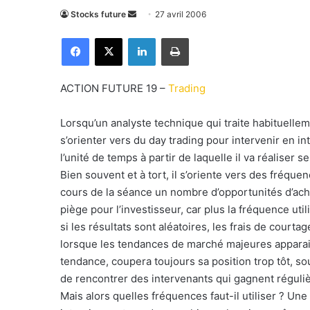
Stocks future
E
27 avril 2006
n
Facebook
X
Linkedin
Imprimer
v
o
y
ACTION FUTURE 19 –
Trading
e
r
Lorsqu’un analyste technique qui traite habituelle
u
s’orienter vers du day trading pour intervenir en in
n
l’unité de temps à partir de laquelle il va réaliser 
c
Bien souvent et à tort, il s’oriente vers des fréque
o
cours de la séance un nombre d’opportunités d’ach
u
piège pour l’investisseur, car plus la fréquence uti
r
si les résultats sont aléatoires, les frais de courta
r
lorsque les tendances de marché majeures apparaiss
i
tendance, coupera toujours sa position trop tôt, souv
e
de rencontrer des intervenants qui gagnent réguli
l
Mais alors quelles fréquences faut-il utiliser ? Une