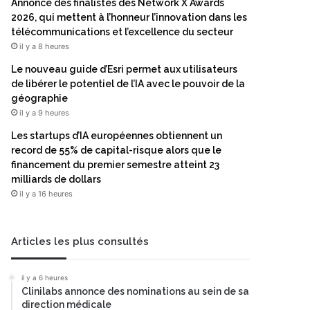
Annonce des finalistes des Network X Awards
2026, qui mettent à l’honneur l’innovation dans les
télécommunications et l’excellence du secteur
il y a 8 heures
Le nouveau guide d’Esri permet aux utilisateurs
de libérer le potentiel de l’IA avec le pouvoir de la
géographie
il y a 9 heures
Les startups d’IA européennes obtiennent un
record de 55% de capital-risque alors que le
financement du premier semestre atteint 23
milliards de dollars
il y a 16 heures
Articles les plus consultés
il y a 6 heures
Clinilabs annonce des nominations au sein de sa
direction médicale