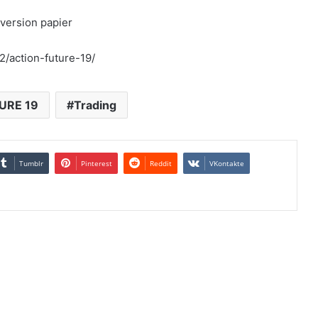
version papier
2/action-future-19/
URE 19
Trading
Tumblr
Pinterest
Reddit
VKontakte