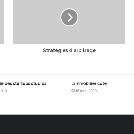
r
a
t
é
g
i
e
s
Stratégies d'arbitrage
d
'
a
r
b
e des startups studios
L’immobilier coté
i
 2019
16 avril 2019
t
r
a
g
e