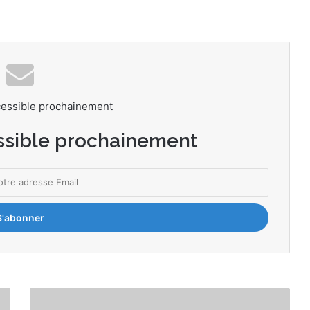
cessible prochainement
ssible prochainement
S
t